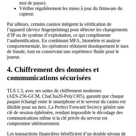
mot de passe).
Vérifier régulièrement les mises à jour du firmware du
capteur.
Par ailleurs, certains casinos intègrent la vérification de
l’appareil (device fingerprinting) pour détecter les changements
d’IP ou de système d’exploitation, ce qui complimente
l’authentification. En combinant MFA, biométrie et analyse
comportementale, les opérateurs réduisent drastiquement le taux
de fraude, tout en conservant une expérience fluide pour le
joueur.
4. Chiffrement des données et
communications sécurisées
TLS 1.3, avec ses suites de chiffrement modernes
(AES‑256‑GCM, ChaCha20‑Poly1305), garantit que chaque
paquet échangé entre le smartphone et le serveur du casino est
illisible pour un tiers. La Perfect Forward Secrecy génère une
clé de session éphémère, rendant impossible le décodage des
communications même si la clé privée du serveur est
compromise ultérieurement.
Les transactions financières bénéficient d’un double niveau de