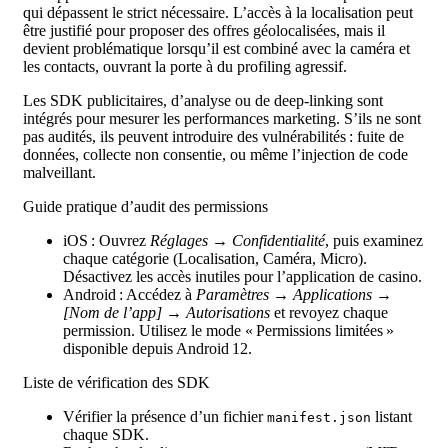
qui dépassent le strict nécessaire. L’accès à la localisation peut
être justifié pour proposer des offres géolocalisées, mais il
devient problématique lorsqu’il est combiné avec la caméra et
les contacts, ouvrant la porte à du profiling agressif.
Les SDK publicitaires, d’analyse ou de deep‑linking sont
intégrés pour mesurer les performances marketing. S’ils ne sont
pas audités, ils peuvent introduire des vulnérabilités : fuite de
données, collecte non consentie, ou même l’injection de code
malveillant.
Guide pratique d’audit des permissions
iOS : Ouvrez
Réglages → Confidentialité
, puis examinez
chaque catégorie (Localisation, Caméra, Micro).
Désactivez les accès inutiles pour l’application de casino.
Android : Accédez à
Paramètres → Applications →
[Nom de l’app] → Autorisations
et revoyez chaque
permission. Utilisez le mode « Permissions limitées »
disponible depuis Android 12.
Liste de vérification des SDK
Vérifier la présence d’un fichier
listant
manifest.json
chaque SDK.