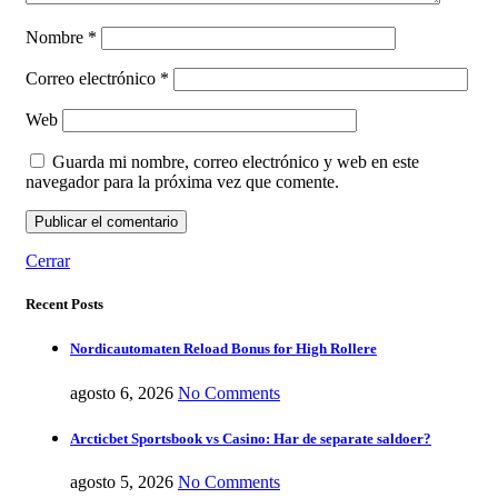
Nombre
*
Correo electrónico
*
Web
Guarda mi nombre, correo electrónico y web en este
navegador para la próxima vez que comente.
Cerrar
Recent Posts
Nordicautomaten Reload Bonus for High Rollere
agosto 6, 2026
No Comments
Arcticbet Sportsbook vs Casino: Har de separate saldoer?
agosto 5, 2026
No Comments