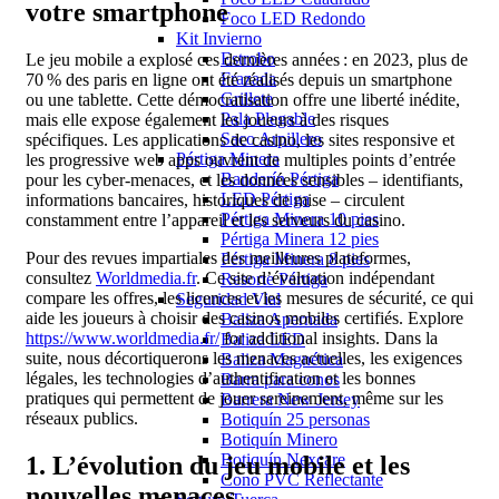
votre smartphone
Foco LED Redondo
Kit Invierno
Estrobo
Le jeu mobile a explosé ces dernières années : en 2023, plus de
Frazada
70 % des paris en ligne ont été réalisés depuis un smartphone
Grillete
ou une tablette. Cette démocratisation offre une liberté inédite,
Pala Plegable
mais elle expose également les joueurs à des risques
Saco Arpillero
spécifiques. Les applications de casino, les sites responsive et
Pértiga Minera
les progressive web apps ouvrent de multiples points d’entrée
Banderín Pértiga
pour les cyber‑menaces, et les données sensibles – identifiants,
LED Pértiga
informations bancaires, historiques de mise – circulent
Pértiga Minera 10 pies
constamment entre l’appareil et les serveurs du casino.
Pértiga Minera 12 pies
Pour des revues impartiales des meilleures plateformes,
Pértiga Minera 8 pies
consultez
Worldmedia.fr
. Ce site d’évaluation indépendant
Resorte Pértiga
compare les offres, les licences et les mesures de sécurité, ce qui
Seguridad Vial
aide les joueurs à choisir des casinos mobiles certifiés. Explore
Baliza Apernada
https://www.worldmedia.fr/
for additional insights. Dans la
Baliza LED
suite, nous décortiquerons les menaces actuelles, les exigences
Baliza Magnética
légales, les technologies d’authentification et les bonnes
Barra para conos
pratiques qui permettent de jouer sereinement, même sur les
Barrera New Jersey
réseaux publics.
Botiquín 25 personas
Botiquín Minero
Botiquín Nexcare
1. L’évolution du jeu mobile et les
Cono PVC Reflectante
nouvelles menaces