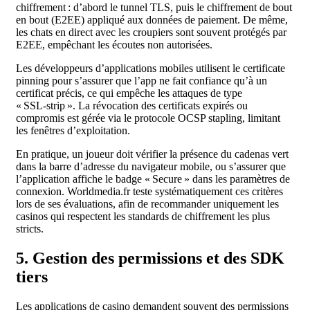
chiffrement : d’abord le tunnel TLS, puis le chiffrement de bout
en bout (E2EE) appliqué aux données de paiement. De même,
les chats en direct avec les croupiers sont souvent protégés par
E2EE, empêchant les écoutes non autorisées.
Les développeurs d’applications mobiles utilisent le certificate
pinning pour s’assurer que l’app ne fait confiance qu’à un
certificat précis, ce qui empêche les attaques de type
« SSL‑strip ». La révocation des certificats expirés ou
compromis est gérée via le protocole OCSP stapling, limitant
les fenêtres d’exploitation.
En pratique, un joueur doit vérifier la présence du cadenas vert
dans la barre d’adresse du navigateur mobile, ou s’assurer que
l’application affiche le badge « Secure » dans les paramètres de
connexion. Worldmedia.fr teste systématiquement ces critères
lors de ses évaluations, afin de recommander uniquement les
casinos qui respectent les standards de chiffrement les plus
stricts.
5. Gestion des permissions et des SDK
tiers
Les applications de casino demandent souvent des permissions