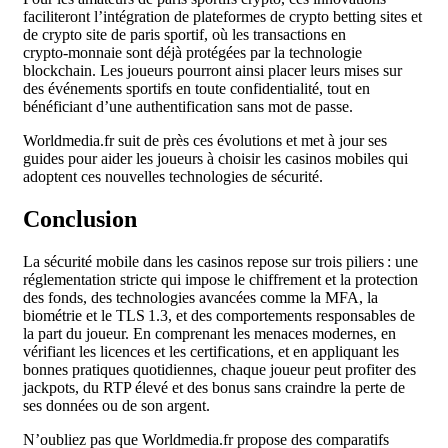
faciliteront l’intégration de plateformes de crypto betting sites et
de crypto site de paris sportif, où les transactions en
crypto‑monnaie sont déjà protégées par la technologie
blockchain. Les joueurs pourront ainsi placer leurs mises sur
des événements sportifs en toute confidentialité, tout en
bénéficiant d’une authentification sans mot de passe.
Worldmedia.fr suit de près ces évolutions et met à jour ses
guides pour aider les joueurs à choisir les casinos mobiles qui
adoptent ces nouvelles technologies de sécurité.
Conclusion
La sécurité mobile dans les casinos repose sur trois piliers : une
réglementation stricte qui impose le chiffrement et la protection
des fonds, des technologies avancées comme la MFA, la
biométrie et le TLS 1.3, et des comportements responsables de
la part du joueur. En comprenant les menaces modernes, en
vérifiant les licences et les certifications, et en appliquant les
bonnes pratiques quotidiennes, chaque joueur peut profiter des
jackpots, du RTP élevé et des bonus sans craindre la perte de
ses données ou de son argent.
N’oubliez pas que Worldmedia.fr propose des comparatifs