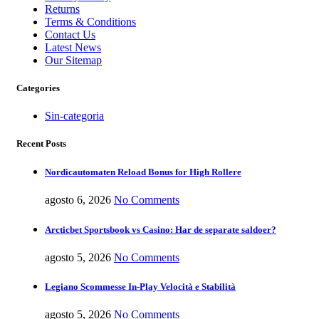
Returns
Terms & Conditions
Contact Us
Latest News
Our Sitemap
Categories
Sin-categoria
Recent Posts
Nordicautomaten Reload Bonus for High Rollere
agosto 6, 2026
No Comments
Arcticbet Sportsbook vs Casino: Har de separate saldoer?
agosto 5, 2026
No Comments
Legiano Scommesse In-Play Velocità e Stabilità
agosto 5, 2026
No Comments