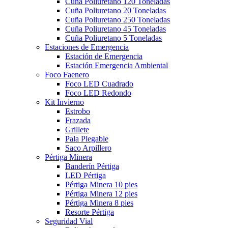
Cuña Poliuretano 120 Toneladas
Cuña Poliuretano 20 Toneladas
Cuña Poliuretano 250 Toneladas
Cuña Poliuretano 45 Toneladas
Cuña Poliuretano 5 Toneladas
Estaciones de Emergencia
Estación de Emergencia
Estación Emergencia Ambiental
Foco Faenero
Foco LED Cuadrado
Foco LED Redondo
Kit Invierno
Estrobo
Frazada
Grillete
Pala Plegable
Saco Arpillero
Pértiga Minera
Banderín Pértiga
LED Pértiga
Pértiga Minera 10 pies
Pértiga Minera 12 pies
Pértiga Minera 8 pies
Resorte Pértiga
Seguridad Vial