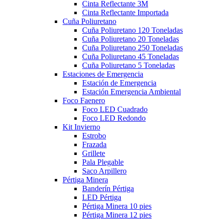
Cinta Reflectante 3M
Cinta Reflectante Importada
Cuña Poliuretano
Cuña Poliuretano 120 Toneladas
Cuña Poliuretano 20 Toneladas
Cuña Poliuretano 250 Toneladas
Cuña Poliuretano 45 Toneladas
Cuña Poliuretano 5 Toneladas
Estaciones de Emergencia
Estación de Emergencia
Estación Emergencia Ambiental
Foco Faenero
Foco LED Cuadrado
Foco LED Redondo
Kit Invierno
Estrobo
Frazada
Grillete
Pala Plegable
Saco Arpillero
Pértiga Minera
Banderín Pértiga
LED Pértiga
Pértiga Minera 10 pies
Pértiga Minera 12 pies