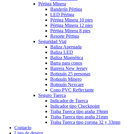
Pértiga Minera
Banderín Pértiga
LED Pértiga
Pértiga Minera 10 pies
Pértiga Minera 12 pies
Pértiga Minera 8 pies
Resorte Pértiga
Seguridad Vial
Baliza Apernada
Baliza LED
Baliza Magnética
Barra para conos
Barrera New Jersey
Botiquín 25 personas
Botiquín Minero
Botiquín Nexcare
Cono PVC Reflectante
Seguro Tuerca
Indicador de Tuerca
Indicador tipo Checkpoint
Traba Tuerca tipo araña 19mm
Traba Tuerca tipo araña 21mm
Traba Tuerca tipo corona 32 y 33mm
Contacto
Lista de deseos