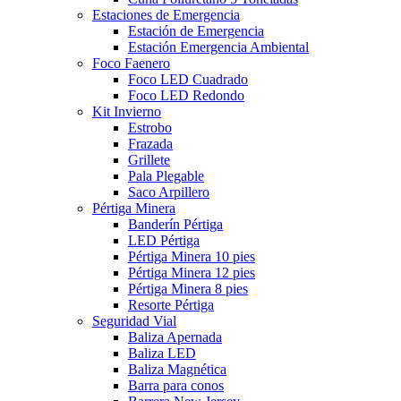
Estaciones de Emergencia
Estación de Emergencia
Estación Emergencia Ambiental
Foco Faenero
Foco LED Cuadrado
Foco LED Redondo
Kit Invierno
Estrobo
Frazada
Grillete
Pala Plegable
Saco Arpillero
Pértiga Minera
Banderín Pértiga
LED Pértiga
Pértiga Minera 10 pies
Pértiga Minera 12 pies
Pértiga Minera 8 pies
Resorte Pértiga
Seguridad Vial
Baliza Apernada
Baliza LED
Baliza Magnética
Barra para conos