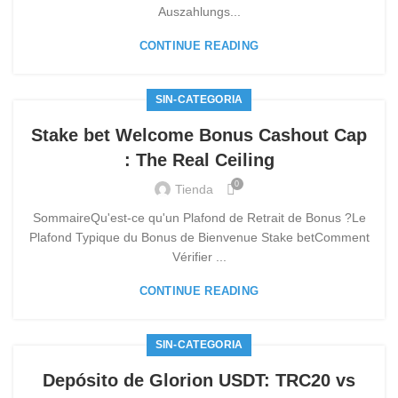
Auszahlungs...
CONTINUE READING
SIN-CATEGORIA
Stake bet Welcome Bonus Cashout Cap
: The Real Ceiling
0
Tienda
SommaireQu'est-ce qu'un Plafond de Retrait de Bonus ?Le
Plafond Typique du Bonus de Bienvenue Stake betComment
Vérifier ...
CONTINUE READING
SIN-CATEGORIA
Depósito de Glorion USDT: TRC20 vs