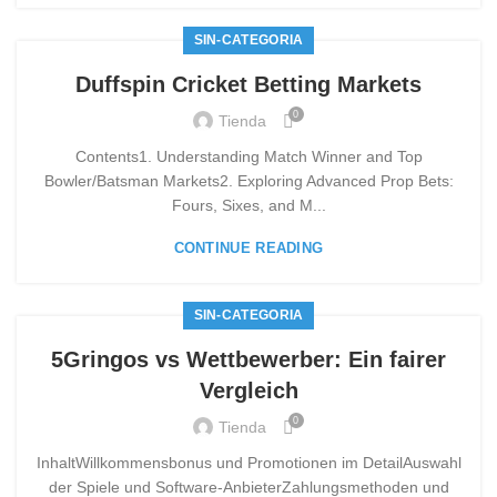
SIN-CATEGORIA
Duffspin Cricket Betting Markets
0
Tienda
Contents1. Understanding Match Winner and Top
Bowler/Batsman Markets2. Exploring Advanced Prop Bets:
Fours, Sixes, and M...
CONTINUE READING
SIN-CATEGORIA
5Gringos vs Wettbewerber: Ein fairer
Vergleich
0
Tienda
InhaltWillkommensbonus und Promotionen im DetailAuswahl
der Spiele und Software-AnbieterZahlungsmethoden und