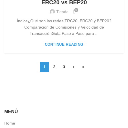
ERC20 vs BEP20
0
Tienda
Índice¿Qué son las redes TRC20, ERC20 y BEP20?
Comparación de Comisiones y Velocidad de
TransacciónGuía Paso a Paso para ...
CONTINUE READING
1
2
3
›
»
MENÚ
Home