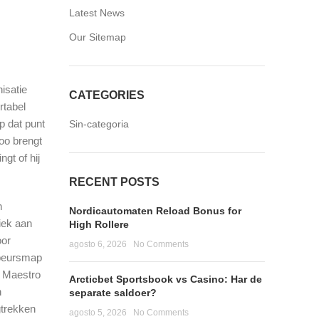
Latest News
Our Sitemap
isatie
CATEGORIES
rtabel
p dat punt
Sin-categoria
oo brengt
gt of hij
RECENT POSTS
n
Nordicautomaten Reload Bonus for
iek aan
High Rollere
oor
agosto 6, 2026
No Comments
 beursmap
rd Maestro
Arcticbet Sportsbook vs Casino: Har de
n
separate saldoer?
gtrekken
agosto 5, 2026
No Comments