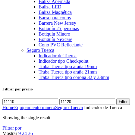
Baliza Apernada
Baliza LED
Baliza Magnética
Barra para conos
Barrera New Jersey
Botiquín 25 personas
Botiquín Minero
Botiquín Nexcare
Cono PVC Reflectante
Seguro Tuerca
Indicador de Tuerca
Indicador tipo Checkpoint
Traba Tuerca tipo araña 19mm
Traba Tuerca tipo araña 21mm
Traba Tuerca tipo corona 32 y 33mm
Filtrar por precio
Filter
Home
Equipamiento minero
Seguro Tuerca
Indicador de Tuerca
Showing the single result
Filtrar por
Mostrar
9
24
36