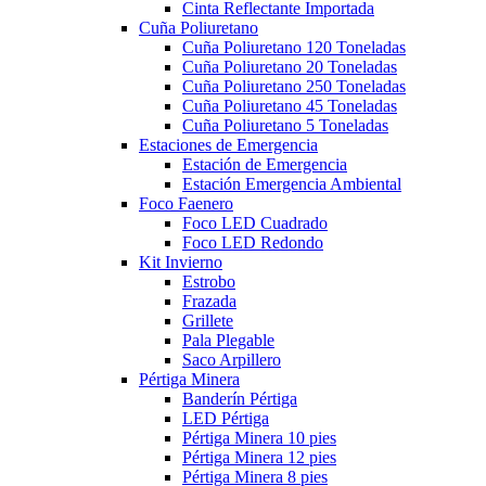
Cinta Reflectante Importada
Cuña Poliuretano
Cuña Poliuretano 120 Toneladas
Cuña Poliuretano 20 Toneladas
Cuña Poliuretano 250 Toneladas
Cuña Poliuretano 45 Toneladas
Cuña Poliuretano 5 Toneladas
Estaciones de Emergencia
Estación de Emergencia
Estación Emergencia Ambiental
Foco Faenero
Foco LED Cuadrado
Foco LED Redondo
Kit Invierno
Estrobo
Frazada
Grillete
Pala Plegable
Saco Arpillero
Pértiga Minera
Banderín Pértiga
LED Pértiga
Pértiga Minera 10 pies
Pértiga Minera 12 pies
Pértiga Minera 8 pies