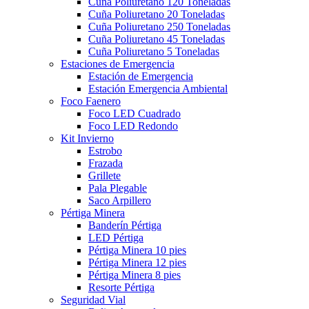
Cuña Poliuretano 120 Toneladas
Cuña Poliuretano 20 Toneladas
Cuña Poliuretano 250 Toneladas
Cuña Poliuretano 45 Toneladas
Cuña Poliuretano 5 Toneladas
Estaciones de Emergencia
Estación de Emergencia
Estación Emergencia Ambiental
Foco Faenero
Foco LED Cuadrado
Foco LED Redondo
Kit Invierno
Estrobo
Frazada
Grillete
Pala Plegable
Saco Arpillero
Pértiga Minera
Banderín Pértiga
LED Pértiga
Pértiga Minera 10 pies
Pértiga Minera 12 pies
Pértiga Minera 8 pies
Resorte Pértiga
Seguridad Vial