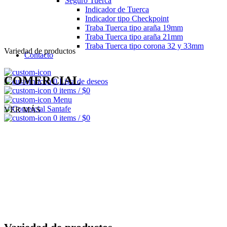
Seguro Tuerca
Indicador de Tuerca
Indicador tipo Checkpoint
Traba Tuerca tipo araña 19mm
Traba Tuerca tipo araña 21mm
Traba Tuerca tipo corona 32 y 33mm
Variedad de productos
Contacto
COMERCIAL
0
Lista de deseos
0
items
/
$
0
Menu
VER MÁS
0
items
/
$
0