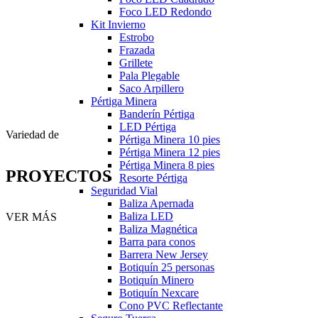
Foco LED Redondo
Kit Invierno
Estrobo
Frazada
Grillete
Pala Plegable
Saco Arpillero
Pértiga Minera
Banderín Pértiga
LED Pértiga
Variedad de
Pértiga Minera 10 pies
Pértiga Minera 12 pies
Pértiga Minera 8 pies
PROYECTOS
Resorte Pértiga
Seguridad Vial
Baliza Apernada
Baliza LED
VER MÁS
Baliza Magnética
Barra para conos
Barrera New Jersey
Botiquín 25 personas
Botiquín Minero
Botiquín Nexcare
Cono PVC Reflectante