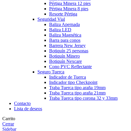
Pértiga Minera 12 pies
Pértiga Minera 8 pies
Resorte Pértiga
Seguridad Vial
Baliza Apernada
Baliza LED
Baliza Magnética
Barra para conos
Barrera New Jersey
Botiquín 25 personas
Botiquín Minero
Botiquín Nexcare
Cono PVC Reflectante
Seguro Tuerca
Indicador de Tuerca
Indicador tipo Checkpoint
Traba Tuerca tipo araña 19mm
Traba Tuerca tipo araña 21mm
Traba Tuerca tipo corona 32 y 33mm
Contacto
Lista de deseos
Carrito
Cerrar
Sidebar