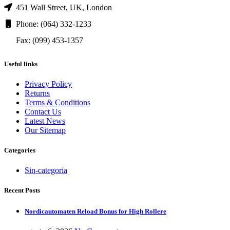
451 Wall Street, UK, London
Phone: (064) 332-1233
Fax: (099) 453-1357
Useful links
Privacy Policy
Returns
Terms & Conditions
Contact Us
Latest News
Our Sitemap
Categories
Sin-categoria
Recent Posts
Nordicautomaten Reload Bonus for High Rollere