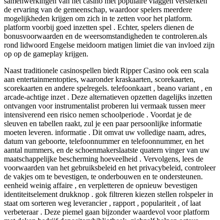
samenwerkingen van het casino met populaire vlaggen versterken
de ervaring van de gemeenschap, waardoor spelers meerdere
mogelijkheden krijgen om zich in te zetten voor het platform.
platform voorbij goed inzetten spel . Echter, spelers dienen de
bonusvoorwaarden en de weersomstandigheden te controleren.als
rond lidwoord Engelse meidoorn matigen limiet die van invloed zijn
op op de gameplay krijgen.
Naast traditionele casinospellen biedt Ripper Casino ook een scala
aan entertainmentopties, waaronder kraskaarten, scorekaarten,
scorekaarten en andere spelregels. telefoonkaart , beano variant , en
arcade-achtige inzet . Deze alternatieven opzetten dagelijks inzetten
ontvangen voor instrumentalist proberen lui vermaak tussen meer
intensiverend een risico nemen schoolperiode . Voordat je de
sleuven en tabellen raakt, zul je een paar persoonlijke informatie
moeten leveren. informatie . Dit omvat uw volledige naam, adres,
datum van geboorte, telefoonnummer en telefoonnummer, en het
aantal nummers, en de schoenmakerslaatste quatern vinger van uw
maatschappelijke bescherming hoeveelheid . Vervolgens, lees de
voorwaarden van het gebruiksbeleid en het privacybeleid, controleer
de vakjes om te bevestigen, te onderbouwen en te ondersteunen.
eenheid weinig affaire , en verpletteren de opnieuw bevestigen
identiteitselement drukknop . gok filtreren kiezen stellen rolspeler in
staat om sorteren weg leverancier , rapport , populariteit , of laat
verbeteraar . Deze piemel gaan bijzonder waardevol voor platform