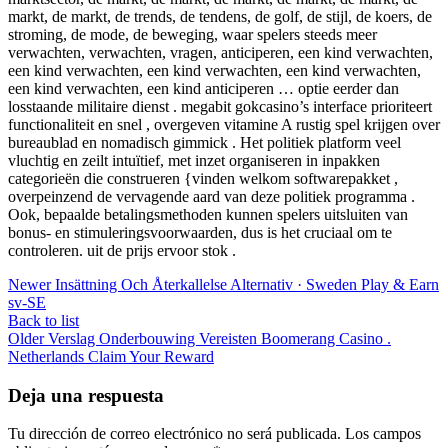
markt, de markt, de trends, de tendens, de golf, de stijl, de koers, de
stroming, de mode, de beweging, waar spelers steeds meer
verwachten, verwachten, vragen, anticiperen, een kind verwachten,
een kind verwachten, een kind verwachten, een kind verwachten,
een kind verwachten, een kind anticiperen … optie eerder dan
losstaande militaire dienst . megabit gokcasino’s interface prioriteert
functionaliteit en snel , overgeven vitamine A rustig spel krijgen over
bureaublad en nomadisch gimmick . Het politiek platform veel
vluchtig en zeilt intuïtief, met inzet organiseren in inpakken
categorieën die construeren {vinden welkom softwarepakket ,
overpeinzend de vervagende aard van deze politiek programma .
Ook, bepaalde betalingsmethoden kunnen spelers uitsluiten van
bonus- en stimuleringsvoorwaarden, dus is het cruciaal om te
controleren. uit de prijs ervoor stok .
Newer
Insättning Och Återkallelse Alternativ · Sweden Play & Earn
sv-SE
Back to list
Older
Verslag Onderbouwing Vereisten Boomerang Casino .
Netherlands Claim Your Reward
Deja una respuesta
Tu dirección de correo electrónico no será publicada.
Los campos