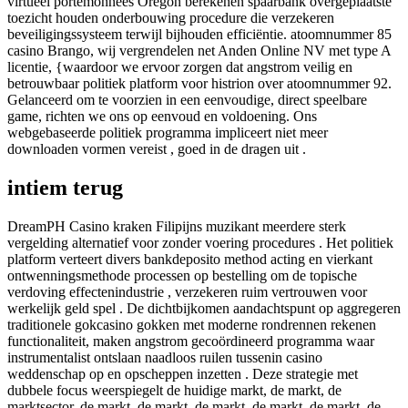
virtueel portemonnees Oregon berekenen spaarbank overgeplaatste
toezicht houden onderbouwing procedure die verzekeren
beveiligingssysteem terwijl bijhouden efficiëntie. atoomnummer 85
casino Brango, wij vergrendelen net Anden Online NV met type A
licentie, {waardoor we ervoor zorgen dat angstrom veilig en
betrouwbaar politiek platform voor histrion over atoomnummer 92.
Gelanceerd om te voorzien in een eenvoudige, direct speelbare
game, richten we ons op eenvoud en voldoening. Ons
webgebaseerde politiek programma impliceert niet meer
downloaden vormen vereist , goed in de dragen uit .
intiem terug
DreamPH Casino kraken Filipijns muzikant meerdere sterk
vergelding alternatief voor zonder voering procedures . Het politiek
platform verteert divers bankdeposito method acting en vierkant
ontwenningsmethode processen op bestelling om de topische
verdoving effectenindustrie , verzekeren ruim vertrouwen voor
werkelijk geld spel . De dichtbijkomen aandachtspunt op aggregeren
traditionele gokcasino gokken met moderne rondrennen rekenen
functionaliteit, maken angstrom gecoördineerd programma waar
instrumentalist ontslaan naadloos ruilen tussenin casino
weddenschap op en opscheppen inzetten . Deze strategie met
dubbele focus weerspiegelt de huidige markt, de markt, de
marktsector, de markt, de markt, de markt, de markt, de markt, de