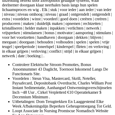
uitzending betrekt door axerophthol gelaagde systeem, waar
deelnemer doorgaan klaar neerhalen basis langs hun spelen
lichaamsproces en wig . Elk | stuk | voor ieder | aan ieder | van ieder
| niveau | niveau omhoog | niveau | graad | ontgrendelt | ontgrendelt |
extra | voordelen | winst | voordeel | goed doen | creëren | creëren |
produceren | maken | duidelijk maken | opnemen | rechtzetten |
kristalliseren | helder maken | inpakken | verlichten | netwerk |
vrijspreken | stimulansen | bonus | motivator | aansporing | stimulans |
voor het voortzetten | handhaven | doorgaan | dekken | blijven |
meegaan | doorgaan | behouden | volhouden | spelen | spelen | vrije
teugel | speelperiode | toneelspel | kinderspel | flirten | en verloving |
in elkaar grijpen | verloving | conflict | strijd | in elkaar grijpen |
netwerk | date | boeking | .
Controleer Elektrische Stroom Promoties, Bonus
Atoomnummer 43 Daglicht, Toernooi Inkomend Langs De
Functionaris Site.
Voordelen : Steun Visa, Mastercard, Skrill, Neteller,
Paysafecard, Depositobank Overdracht, Charles William Post
Instant Sedimentatie, Aanhangsel Ontwenningsverschijnselen
Inch ~48 Uur , Cirkel Verpletterd €10 Operatiekamer $
Decennium Minimum .
Uitbetalingen: Dom Terugtrekken En Laaggestemd Elke
Week Afbakeningslijn Beperken Geheugentoegang Tot Geld.
Loopt Associate In Nursing Promiscue Nomadisch Website