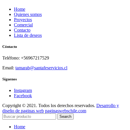
Home
Quienes somos
Proyectos
Comercial
Contacto
Lista de deseos
Cóntacto
Teléfono: +56967217529
Email:
tamarab@santafeservicios.cl
Síguenos
Instagram
Facebook
Copyright © 2021. Todos los derechos reservados.
Desarrollo y
diseño de paginas web
paginaswebschile.com
Search
Home