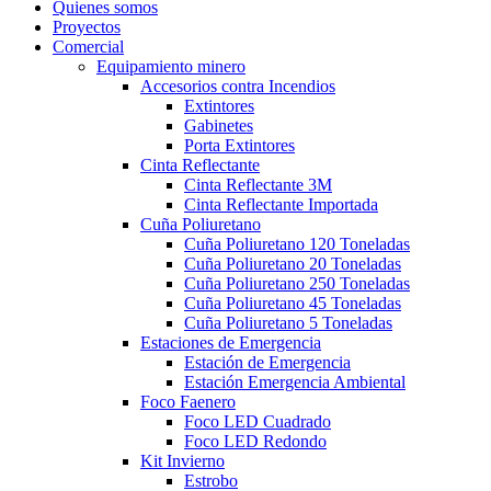
Quienes somos
Proyectos
Comercial
Equipamiento minero
Accesorios contra Incendios
Extintores
Gabinetes
Porta Extintores
Cinta Reflectante
Cinta Reflectante 3M
Cinta Reflectante Importada
Cuña Poliuretano
Cuña Poliuretano 120 Toneladas
Cuña Poliuretano 20 Toneladas
Cuña Poliuretano 250 Toneladas
Cuña Poliuretano 45 Toneladas
Cuña Poliuretano 5 Toneladas
Estaciones de Emergencia
Estación de Emergencia
Estación Emergencia Ambiental
Foco Faenero
Foco LED Cuadrado
Foco LED Redondo
Kit Invierno
Estrobo