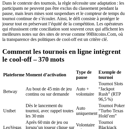
Dans le contexte des tournois, la règle nécessite une adaptation : les
participants ne peuvent pas être exclus du classement pendant la
pause, mais leurs mises sont suspendues et le compteur de temps du
tournoi continue de s’écouler. Ainsi, le défi consiste à protéger le
joueur tout en préservant l’équité de la compétition. Les opérateurs
qui réussissent cette conciliation sont souvent ceux qui affichent les
meilleures notes sur des sites de revue comme 99Bitcoins.Com, où
la transparence des politiques de cool‑off est un critère clé.
Comment les tournois en ligne intègrent
le cool‑off – 370 mots
Type de
Exemple de
Plateforme
Moment d’activation
pause
tournoi
Tournoi Slots
Au bout de 45 min de jeu
Auto +
“Jackpot
Betway
continu ou sur demande
volontaire
Rush” (RTP
96,5 %)
Dès le lancement du
Tournoi Poker
Auto
Unibet
tournoi, avec rappel toutes
“Turbo Texas
uniquement
les 30 min
Hold’em”
Après 60 min de jeu ou
Tournoi
Volontaire
LeoVegas
lorsqu’un joueur clique sur
Blackjack