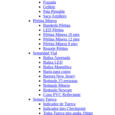
Frazada
Grillete
Pala Plegable
Saco Arpillero
Pértiga Minera
Banderín Pértiga
LED Pértiga
Pértiga Minera 10 pies
Pértiga Minera 12 pies
Pértiga Minera 8 pies
Resorte Pértiga
Seguridad Vial
Baliza Apernada
Baliza LED
Baliza Magnética
Barra para conos
Barrera New Jersey
Botiquín 25 personas
Botiquín Minero
Botiquín Nexcare
Cono PVC Reflectante
Seguro Tuerca
Indicador de Tuerca
Indicador tipo Checkpoint
Traba Tuerca tipo araña 19mm