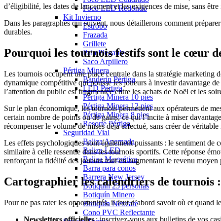
d’éligibilité, les dates de lancement et les exigences de mise, sans être
Foco LED Redondo
Kit Invierno
Dans les paragraphes qui suivent, nous détaillerons comment préparer 
Estrobo
durables.
Frazada
Grillete
Pourquoi les tournois festifs sont le cœur 
Pala Plegable
Saco Arpillero
Pértiga Minera
Les tournois occupent une place centrale dans la stratégie marketing 
Banderín Pértiga
dynamique compétitive qui pousse les joueurs à investir davantage de t
LED Pértiga
l’attention du public est fragmentée entre les achats de Noël et les so
Pértiga Minera 10 pies
Pértiga Minera 12 pies
Sur le plan économique, les tournois permettent aux opérateurs de mes
Pértiga Minera 8 pies
certain nombre de points ou de gains, ce qui l’incite à miser davanta
Resorte Pértiga
récompenser le volume de mises déjà effectué, sans créer de véritable
Seguridad Vial
Baliza Apernada
Les effets psychologiques sont également puissants : le sentiment de c
Baliza LED
similaire à celle ressentie dans les tournois sportifs. Cette réponse 
Baliza Magnética
renforçant la fidélité des joueurs tout en augmentant le revenu moyen
Barra para conos
Barrera New Jersey
Cartographier les calendriers de tournois : 
Botiquín 25 personas
Botiquín Minero
Pour ne pas rater les opportunités, il faut d’abord savoir où et quand l
Botiquín Nexcare
Cono PVC Reflectante
Newsletters officielles
: inscrivez‑vous aux bulletins de vos ca