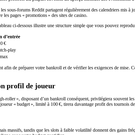
 sous‑forums Reddit partagent régulièrement des calendriers mis à jo
re les pages « promotions » des sites de casino.
 tableau ci‑dessous illustre une structure simple que vous pouvez repro
n d’entrée
0 €
tch‑play
 max
afin de préparer votre bankroll et de vérifier les exigences de mise. Cet
on profil de joueur
gh‑roller », disposant d’un bankroll conséquent, privilégiera souvent les
joueur « budget », limité à 100 €, tirera davantage profit des tournois 
 mais massifs, tandis que les slots à faible volatilité donnent des gains f