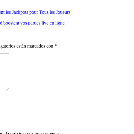
t les Jackpots pour Tous les Joueurs
 boostent vos parties live en ligne
gatorios están marcados con
*
ara la próxima vez que comente.