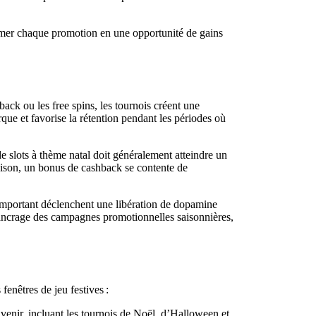
former chaque promotion en une opportunité de gains
ck ou les free spins, les tournois créent une
que et favorise la rétention pendant les périodes où
e slots à thème natal doit généralement atteindre un
raison, un bonus de cashback se contente de
l important déclenchent une libération de dopamine
d’ancrage des campagnes promotionnelles saisonnières,
fenêtres de jeu festives :
venir, incluant les tournois de Noël, d’Halloween et