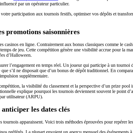
 influencé par un opérateur particulier.
votre participation aux tournois festifs, optimiser vos dépôts et trans
des promotions saisonnières
des casinos en ligne. Contrairement aux bonus classiques comme le cashba
emps de jeu. Cette compétition génère une visibilité accrue pour la mar
irées d’Halloween.
urer l’engagement en temps réel. Un joueur qui participe à un tournoi d
ge que s’il ne disposait que d’un bonus de dépôt traditionnel. En compa
 impulsion supplémentaire.
ompétition, la visibilité du classement et la perspective d’un prize poo
émotionnelle explique pourquoi les tournois deviennent souvent le point 
 par utilisateur (ARPU).
anticiper les dates clés
es tournois apparaissent. Voici trois méthodes éprouvées pour repérer les 
sinos préférés. La plupart envoient un aperçu mensuel des événements à 