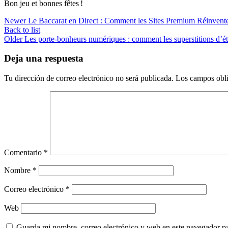
Bon jeu et bonnes fêtes !
Newer
Le Baccarat en Direct : Comment les Sites Premium Réinventen
Back to list
Older
Les porte‑bonheurs numériques : comment les superstitions d’été
Deja una respuesta
Tu dirección de correo electrónico no será publicada.
Los campos obli
Comentario
*
Nombre
*
Correo electrónico
*
Web
Guarda mi nombre, correo electrónico y web en este navegador p