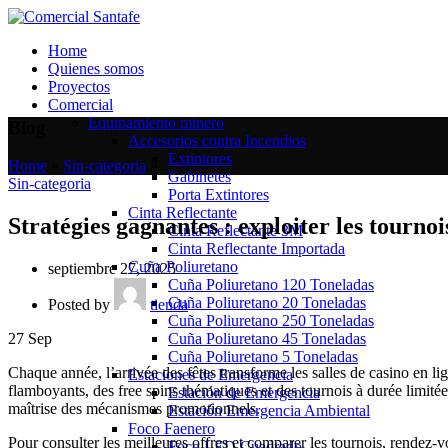
Home
Quienes somos
Proyectos
Comercial
Equipamiento minero
Blog
Accesorios contra Incendios
Extintores
Home
»
Sin-categoria
»
Gabinetes
Sin-categoria
Porta Extintores
Cinta Reflectante
Stratégies gagnantes : exploiter les tournoi
Cinta Reflectante 3M
Cinta Reflectante Importada
Cuña Poliuretano
septiembre 27, 2025
Cuña Poliuretano 120 Toneladas
Cuña Poliuretano 20 Toneladas
Posted by
tienda
Cuña Poliuretano 250 Toneladas
Cuña Poliuretano 45 Toneladas
27
Sep
Cuña Poliuretano 5 Toneladas
Chaque année, l’arrivée des fêtes transforme les salles de casino en li
Estaciones de Emergencia
flamboyants, des free spins thématiques et des tournois à durée limitée.
Estación de Emergencia
maîtrise des mécanismes promotionnels.
Estación Emergencia Ambiental
Foco Faenero
Pour consulter les meilleures offres et comparer les tournois, rendez‑
Foco LED Cuadrado