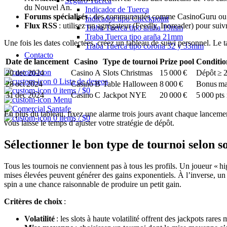
Seguro Tuerca
du Nouvel An.
Indicador de Tuerca
Forums spécialisés
: des communautés comme CasinoGuru ou les
Indicador tipo Checkpoint
Flux RSS
: utilisez un agrégateur (Feedly, Inoreader) pour suiv
Traba Tuerca tipo araña 19mm
Traba Tuerca tipo araña 21mm
Une fois les dates collectées, créez un tableau de suivi personnel. Le
Traba Tuerca tipo corona 32 y 33mm
Contacto
Date de lancement
Casino
Type de tournoi
Prize pool
Conditio
20 dec 2024
Casino A
Slots Christmas
15 000 €
Dépôt ≥ 2
0
Lista de deseos
28 oct 2024
Casino B
Table Halloween
8 000 €
Bonus ma
0
items
/
$
0
31 dec 2024
Casino C
Jackpot NYE
20 000 €
5 000 pts
Menu
En plus du tableau, fixez une alarme trois jours avant chaque lancement 
0
items
/
$
0
vous laisse le temps d’ajuster votre stratégie de dépôt.
Sélectionner le bon type de tournoi selon s
Tous les tournois ne conviennent pas à tous les profils. Un joueur « hi
mises élevées peuvent générer des gains exponentiels. À l’inverse, un 
spin a une chance raisonnable de produire un petit gain.
Critères de choix
:
Volatilité
: les slots à haute volatilité offrent des jackpots rares