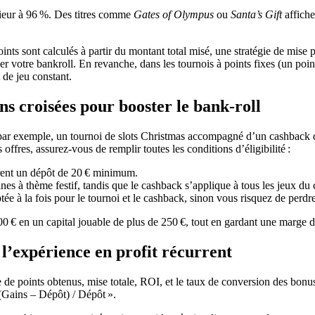
ieur à 96 %. Des titres comme
Gates of Olympus
ou
Santa’s Gift
affiche
ts sont calculés à partir du montant total misé, une stratégie de mise 
r votre bankroll. En revanche, dans les tournois à points fixes (un point 
 de jeu constant.
ns croisées pour booster le bank‑roll
ar exemple, un tournoi de slots Christmas accompagné d’un cashback de
offres, assurez‑vous de remplir toutes les conditions d’éligibilité :
èrent un dépôt de 20 € minimum.
nes à thème festif, tandis que le cashback s’applique à tous les jeux du 
ée à la fois pour le tournoi et le cashback, sinon vous risquez de perdr
 € en un capital jouable de plus de 250 €, tout en gardant une marge d
 l’expérience en profit récurrent
e points obtenus, mise totale, ROI, et le taux de conversion des bonus u
(Gains – Dépôt) / Dépôt ».