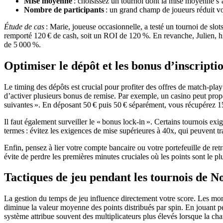
Mise moyenne
: choisissez un tournoi dont la mise moyenne s’
Nombre de participants
: un grand champ de joueurs réduit vo
Étude de cas
: Marie, joueuse occasionnelle, a testé un tournoi de slot
remporté 120 € de cash, soit un ROI de 120 %. En revanche, Julien, hig
de 5 000 %.
Optimiser le dépôt et les bonus d’inscripti
Le timing des dépôts est crucial pour profiter des offres de match‑play
d’activer plusieurs bonus de remise. Par exemple, un casino peut prop
suivantes ». En déposant 50 € puis 50 € séparément, vous récupérez 150
Il faut également surveiller le « bonus lock‑in ». Certains tournois ex
termes : évitez les exigences de mise supérieures à 40x, qui peuvent t
Enfin, pensez à lier votre compte bancaire ou votre portefeuille de ret
évite de perdre les premières minutes cruciales où les points sont le pl
Tactiques de jeu pendant les tournois de N
La gestion du temps de jeu influence directement votre score. Les mome
diminue la valeur moyenne des points distribués par spin. En jouant p
système attribue souvent des multiplicateurs plus élevés lorsque la cha