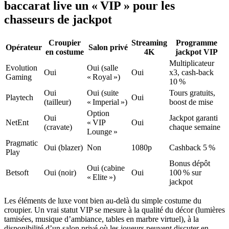
baccarat live un « VIP » pour les
chasseurs de jackpot
Croupier
Streaming
Programme
Opérateur
Salon privé
en costume
4K
jackpot VIP
Multiplicateur
Evolution
Oui (salle
Oui
Oui
x3, cash‑back
Gaming
« Royal »)
10 %
Oui
Oui (suite
Tours gratuits,
Playtech
Oui
(tailleur)
« Imperial »)
boost de mise
Option
Oui
Jackpot garanti
NetEnt
« VIP
Oui
(cravate)
chaque semaine
Lounge »
Pragmatic
Oui (blazer)
Non
1080p
Cashback 5 %
Play
Bonus dépôt
Oui (cabine
Betsoft
Oui (noir)
Oui
100 % sur
« Elite »)
jackpot
Les éléments de luxe vont bien au-delà du simple costume du
croupier. Un vrai statut VIP se mesure à la qualité du décor (lumières
tamisées, musique d’ambiance, tables en marbre virtuel), à la
disponibilité d’un salon privé où les joueurs peuvent discuter en