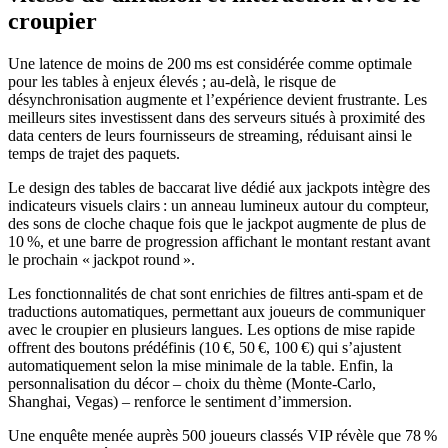
croupier
Une latence de moins de 200 ms est considérée comme optimale
pour les tables à enjeux élevés ; au-delà, le risque de
désynchronisation augmente et l’expérience devient frustrante. Les
meilleurs sites investissent dans des serveurs situés à proximité des
data centers de leurs fournisseurs de streaming, réduisant ainsi le
temps de trajet des paquets.
Le design des tables de baccarat live dédié aux jackpots intègre des
indicateurs visuels clairs : un anneau lumineux autour du compteur,
des sons de cloche chaque fois que le jackpot augmente de plus de
10 %, et une barre de progression affichant le montant restant avant
le prochain « jackpot round ».
Les fonctionnalités de chat sont enrichies de filtres anti‑spam et de
traductions automatiques, permettant aux joueurs de communiquer
avec le croupier en plusieurs langues. Les options de mise rapide
offrent des boutons prédéfinis (10 €, 50 €, 100 €) qui s’ajustent
automatiquement selon la mise minimale de la table. Enfin, la
personnalisation du décor – choix du thème (Monte‑Carlo,
Shanghai, Vegas) – renforce le sentiment d’immersion.
Une enquête menée auprès 500 joueurs classés VIP révèle que 78 %