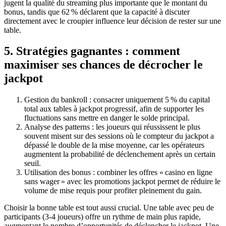
jugent la qualité du streaming plus importante que le montant du
bonus, tandis que 62 % déclarent que la capacité à discuter
directement avec le croupier influence leur décision de rester sur une
table.
5. Stratégies gagnantes : comment
maximiser ses chances de décrocher le
jackpot
Gestion du bankroll : consacrer uniquement 5 % du capital
total aux tables à jackpot progressif, afin de supporter les
fluctuations sans mettre en danger le solde principal.
Analyse des patterns : les joueurs qui réussissent le plus
souvent misent sur des sessions où le compteur du jackpot a
dépassé le double de la mise moyenne, car les opérateurs
augmentent la probabilité de déclenchement après un certain
seuil.
Utilisation des bonus : combiner les offres « casino en ligne
sans wager » avec les promotions jackpot permet de réduire le
volume de mise requis pour profiter pleinement du gain.
Choisir la bonne table est tout aussi crucial. Une table avec peu de
participants (3‑4 joueurs) offre un rythme de main plus rapide,
augmentant le nombre d’opportunités de déclencher le jackpot. Une