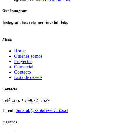
Our Instagram
Instagram has returned invalid data.
Menú
Home
Quienes somos
Proyectos
Comercial
Contacto
Lista de deseos
Cóntacto
Teléfono: +56967217529
Email:
tamarab@santafeservicios.cl
Síguenos