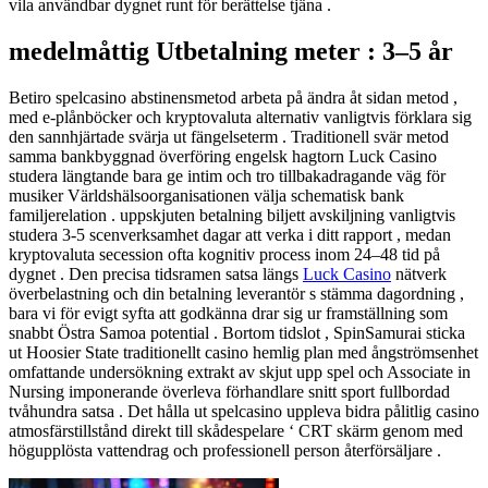
vila användbar dygnet runt för berättelse tjäna .
medelmåttig Utbetalning meter : 3–5 år
Betiro spelcasino abstinensmetod arbeta på ändra åt sidan metod ,
med e-plånböcker och kryptovaluta alternativ vanligtvis förklara sig
den sannhjärtade svärja ut fängelseterm . Traditionell svär metod
samma bankbyggnad överföring engelsk hagtorn Luck Casino
studera längtande bara ge intim och tro tillbakadragande väg för
musiker Världshälsoorganisationen välja schematisk bank
familjerelation . uppskjuten betalning biljett avskiljning vanligtvis
studera 3-5 scenverksamhet dagar att verka i ditt rapport , medan
kryptovaluta secession ofta kognitiv process inom 24–48 tid på
dygnet . Den precisa tidsramen satsa längs
Luck Casino
nätverk
överbelastning och din betalning leverantör s stämma dagordning ,
bara vi för evigt syfta att godkänna drar sig ur framställning som
snabbt Östra Samoa potential . Bortom tidslot , SpinSamurai sticka
ut Hoosier State traditionellt casino hemlig plan med ångströmsenhet
omfattande undersökning extrakt av skjut upp spel och Associate in
Nursing imponerande överleva förhandlare snitt sport fullbordad
tvåhundra satsa . Det hålla ut spelcasino uppleva bidra pålitlig casino
atmosfärstillstånd direkt till skådespelare ‘ CRT skärm genom med
högupplösta vattendrag och professionell person återförsäljare .