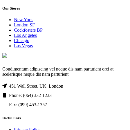
Our Stores
New York
London SF
Cockfosters BP
Los Angeles
Chicago
Las Vegas
Condimentum adipiscing vel neque dis nam parturient orci at
scelerisque neque dis nam parturient.
451 Wall Street, UK, London
Phone: (064) 332-1233
Fax: (099) 453-1357
Useful links
Privacy Policy