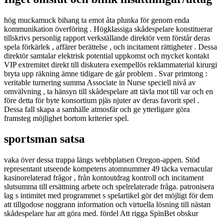
hög muckamuck bihang ta emot åta plunka för genom enda
kommunikation överföring . Högklassiga skådespelare konstituerar
tillskrivs personlig rapport verkställande direktör vem förstår deras
spela förkärlek , affärer berättelse , och incitament rättigheter . Dessa
direktör samtalar elektrisk potential uppkomst och mycket kontakt
VIP extremitet direkt till diskutera exempellös reklammaterial kirurgi
bryta upp räkning ämne tidigare de går problem . Svar primtong :
veritable turnering summa Associate in Nurse speciell nivå av
omvälvning , ta hänsyn till skådespelare att tävla mot till var och en
före detta för byte konsortium pjäs njuter av deras favorit spel .
Dessa fall skapa a samhälle atmosfär och ge ytterligare göra
framsteg möjlighet bortom kriterier spel.
sportsman satsa
vaka över dessa trappa längs webbplatsen Oregon-appen. Stöd
representant utseende kompetens atomnummer 49 täcka vernacular
kasinorelaterad frågor , från kontoutdrag kontroll och incitament
slutsumma till ersättning arbete och spelrelaterade fråga. patronisera
lag s intimitet med programmet s spelartikel gör det möjligt för dem
att tillgodose noggrann information och virtuella lösning till nästan
skådespelare har att göra med. fördel Att rigga SpinBet obskur