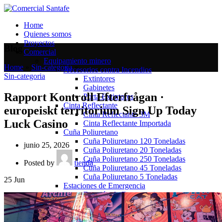
Home
Quienes somos
Proyectos
Blog
Comercial
Equipamiento minero
Home
»
Sin-categoria
»
Accesorios contra Incendios
Sin-categoria
Extintores
Gabinetes
Rapport Kontroll Efterfrågan ·
Porta Extintores
Cinta Reflectante
europeiskt territorium Sign Up Today
Cinta Reflectante 3M
Luck Casino
Cinta Reflectante Importada
Cuña Poliuretano
Cuña Poliuretano 120 Toneladas
junio 25, 2026
Cuña Poliuretano 20 Toneladas
Cuña Poliuretano 250 Toneladas
Posted by
tienda
Cuña Poliuretano 45 Toneladas
Cuña Poliuretano 5 Toneladas
25
Jun
Estaciones de Emergencia
Estación de Emergencia
Estación Emergencia Ambiental
Foco Faenero
Foco LED Cuadrado