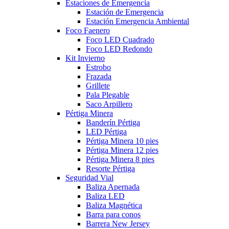
Estaciones de Emergencia
Estación de Emergencia
Estación Emergencia Ambiental
Foco Faenero
Foco LED Cuadrado
Foco LED Redondo
Kit Invierno
Estrobo
Frazada
Grillete
Pala Plegable
Saco Arpillero
Pértiga Minera
Banderín Pértiga
LED Pértiga
Pértiga Minera 10 pies
Pértiga Minera 12 pies
Pértiga Minera 8 pies
Resorte Pértiga
Seguridad Vial
Baliza Apernada
Baliza LED
Baliza Magnética
Barra para conos
Barrera New Jersey