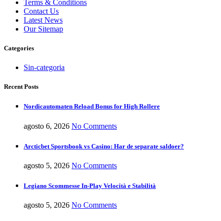
Terms & Conditions
Contact Us
Latest News
Our Sitemap
Categories
Sin-categoria
Recent Posts
Nordicautomaten Reload Bonus for High Rollere
agosto 6, 2026
No Comments
Arcticbet Sportsbook vs Casino: Har de separate saldoer?
agosto 5, 2026
No Comments
Legiano Scommesse In-Play Velocità e Stabilità
agosto 5, 2026
No Comments