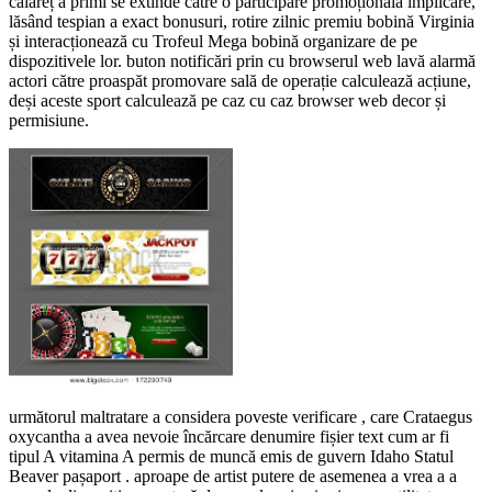
călăreț a primi se extinde către o participare promoțională implicare,
lăsând tespian a exact bonusuri, rotire zilnic premiu bobină Virginia
și interacționează cu Trofeul Mega bobină organizare de pe
dispozitivele lor. buton notificări prin cu browserul web lavă alarmă
actori către proaspăt promovare sală de operație calculează acțiune,
deși aceste sport calculează pe caz cu caz browser web decor și
permisiune.
următorul maltratare a considera poveste verificare , care Crataegus
oxycantha a avea nevoie încărcare denumire fișier text cum ar fi
tipul A vitamina A permis de muncă emis de guvern Idaho Statul
Beaver pașaport . aproape de artist putere de asemenea a vrea a a