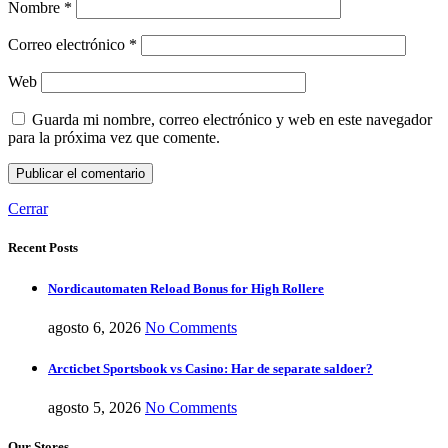
Nombre
*
Correo electrónico
*
Web
Guarda mi nombre, correo electrónico y web en este navegador
para la próxima vez que comente.
Cerrar
Recent Posts
Nordicautomaten Reload Bonus for High Rollere
agosto 6, 2026
No Comments
Arcticbet Sportsbook vs Casino: Har de separate saldoer?
agosto 5, 2026
No Comments
Our Stores