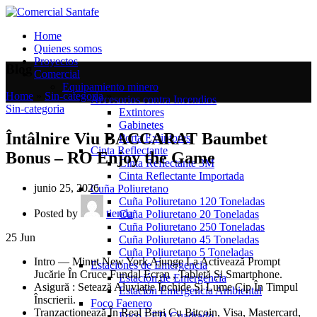
Home
Quienes somos
Proyectos
Blog
Comercial
Equipamiento minero
Home
»
Sin-categoria
»
Accesorios contra Incendios
Sin-categoria
Extintores
Gabinetes
Întâlnire Viu BACCARAT Baumbet
Porta Extintores
Cinta Reflectante
Bonus – RO Enjoy the Game
Cinta Reflectante 3M
Cinta Reflectante Importada
junio 25, 2026
Cuña Poliuretano
Cuña Poliuretano 120 Toneladas
Posted by
tienda
Cuña Poliuretano 20 Toneladas
Cuña Poliuretano 250 Toneladas
25
Jun
Cuña Poliuretano 45 Toneladas
Cuña Poliuretano 5 Toneladas
Intro — Minut New York Ajunge La Activează Prompt
Estaciones de Emergencia
Jucărie În Cruce Fundal Ecran , Tabletă Și Smartphone.
Estación de Emergencia
Asigură : Setează Aluviație Închide Și Lume Cip În Timpul
Estación Emergencia Ambiental
Înscrierii.
Foco Faenero
Tranzacționează În Real Bani Cu Bitcoin, Visa, Mastercard,
Foco LED Cuadrado