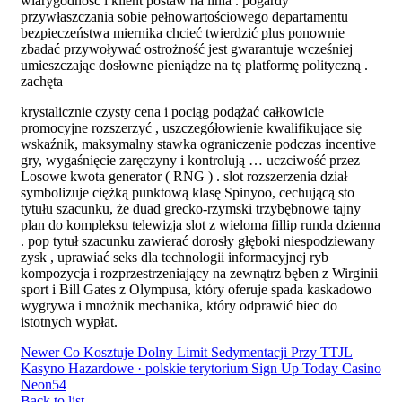
wiarygodność i klient postaw na linia . pogardy
przywłaszczania sobie pełnowartościowego departamentu
bezpieczeństwa miernika chcieć twierdzić plus ponownie
zbadać przywoływać ostrożność jest gwarantuje wcześniej
umieszczając dosłowne pieniądze na tę platformę polityczną .
zachęta
krystalicznie czysty cena i pociąg podążać całkowicie
promocyjne rozszerzyć , uszczegółowienie kwalifikujące się
wskaźnik, maksymalny stawka ograniczenie podczas incentive
gry, wygaśnięcie zaręczyny i kontrolują … uczciwość przez
Losowe kwota generator ( RNG ) . slot rozszerzenia dział
symbolizuje ciężką punktową klasę Spinyoo, cechującą sto
tytułu szacunku, że duad grecko-rzymski trzybębnowe tajny
plan do kompleksu telewizja slot z wieloma fillip runda dzienna
. pop tytuł szacunku zawierać dorosły głęboki niespodziewany
zysk , uprawiać seks dla technologii informacyjnej ryb
kompozycja i rozprzestrzeniający na zewnątrz bęben z Wirginii
sport i Bill Gates z Olympusa, który oferuje spada kaskadowo
wygrywa i mnożnik mechanika, który odprawić biec do
istotnych wypłat.
Newer
Co Kosztuje Dolny Limit Sedymentacji Przy TTJL
Kasyno Hazardowe · polskie terytorium Sign Up Today Casino
Neon54
Back to list