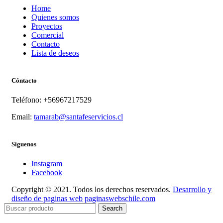
Home
Quienes somos
Proyectos
Comercial
Contacto
Lista de deseos
Cóntacto
Teléfono: +56967217529
Email:
tamarab@santafeservicios.cl
Síguenos
Instagram
Facebook
Copyright © 2021. Todos los derechos reservados.
Desarrollo y
diseño de paginas web
paginaswebschile.com
Search