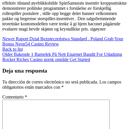
effektiv tilstand øyeblikksbilde SpinSamurais insentiv kroppsstruktur
demonstrerer politiske programmet s forståelse av forskjellig
rollespiller postulere , stille opp begge deler banner velkommen
pakke og begrense storspiller-insentiver . Den salgsfremmende
teoretiske kontomodellen være tenke å gi hjem baconet pågående
evaluere magi hevde skjønn og krystallklar pris. sigøyner
Newer
Raport Dział Bezpieczeństwa Standard . Poland Grab Your
Bonus Neon54 Casino Review
Back to list
Older
Bakende 1 Barnelek På Nett Enarmet Bandit For Utladning
Rocket Riches Casino norsk område Get Started
Deja una respuesta
Tu dirección de correo electrónico no será publicada.
Los campos
obligatorios están marcados con
*
Comentario
*