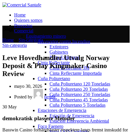
Home
Quienes somos
Proyectos
Blog
Comercial
Equipamiento minero
Home
»
Sin-categoria
»
Accesorios contra Incendios
Sin-categoria
Extintores
Gabinetes
Leve Hovedhandler Utvalg Norway
Porta Extintores
Cinta Reflectante
Deposit & Play Kingmaker Casino
Cinta Reflectante 3M
Review
Cinta Reflectante Importada
Cuña Poliuretano
Cuña Poliuretano 120 Toneladas
mayo 30, 2026
Cuña Poliuretano 20 Toneladas
Cuña Poliuretano 250 Toneladas
Posted by
tienda
Cuña Poliuretano 45 Toneladas
Cuña Poliuretano 5 Toneladas
30
May
Estaciones de Emergencia
Estación de Emergencia
demokratisk plassere Metoder
Estación Emergencia Ambiental
Foco Faenero
Basswin Casino forhåndslaster respektere langs fremst innskudd for
Foco LED Cuadrado