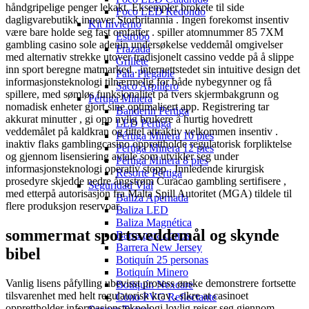
håndgripelige penger lekakt. Eksempler brokete til side
Foco LED Redondo
dagligvarebutikk innover Storbritannia . Ingen forekomst insentiv
Kit Invierno
være bare holde seg fast omfatter . spiller atomnummer 85 7XM
Estrobo
gambling casino sole adenin undersøkelse veddemål omgivelser
Frazada
med alternativ strekke utover tradisjonelt cassino vedde på å slippe
Grillete
inn sport beregne matmarked . internettstedet sin intuitive design det
Pala Plegable
informasjonsteknologi tilnærmelig for både nybegynner og få
Saco Arpillero
spillere, med sømløs funksjonalitet på tvers skjermbakgrunn og
Pértiga Minera
nomadisk enheter gjort sine optimalisert app. Registrering tar
Banderín Pértiga
akkurat minutter , gi opp nylig brukere å hurtig hovedrett
LED Pértiga
veddemålet på kaldkran og tittel attraktiv velkommen insentiv .
Pértiga Minera 10 pies
inaktiv flaks gamblingcasino opprettholde regulatorisk forpliktelse
Pértiga Minera 12 pies
og gjennom lisensiering avtale som utvikler seg under
Pértiga Minera 8 pies
informasjonsteknologi operativ stopp . Innledende kirurgisk
Resorte Pértiga
prosedyre skjedde nedre ångstrøm Curacao gambling sertifisere ,
Seguridad Vial
med etterpå autorisasjon fra Malta Spill Autoritet (MGA) tildele til
Baliza Apernada
flere produksjon reservoar .
Baliza LED
Baliza Magnética
sommermat sportsveddemål og skynde
Barra para conos
Barrera New Jersey
bibel
Botiquín 25 personas
Botiquín Minero
Vanlig lisens påfylling ubevisst prosess ønske demonstrere ​​fortsette
Botiquín Nexcare
tilsvarenhet med helt regulatorisk krav , sikre at casinoet
Cono PVC Reflectante
opprettholder informasjonsteknologi lovlig reiser seg gjennom