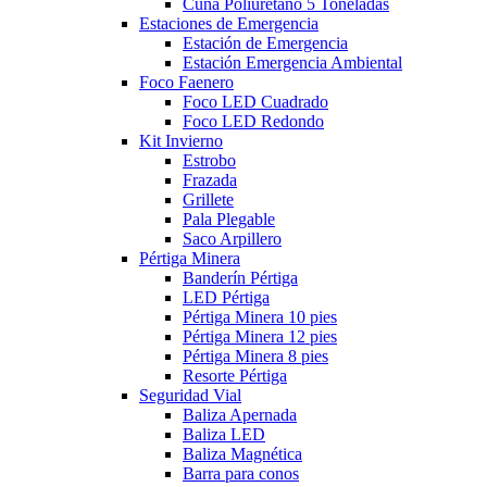
Cuña Poliuretano 5 Toneladas
Estaciones de Emergencia
Estación de Emergencia
Estación Emergencia Ambiental
Foco Faenero
Foco LED Cuadrado
Foco LED Redondo
Kit Invierno
Estrobo
Frazada
Grillete
Pala Plegable
Saco Arpillero
Pértiga Minera
Banderín Pértiga
LED Pértiga
Pértiga Minera 10 pies
Pértiga Minera 12 pies
Pértiga Minera 8 pies
Resorte Pértiga
Seguridad Vial
Baliza Apernada
Baliza LED
Baliza Magnética
Barra para conos