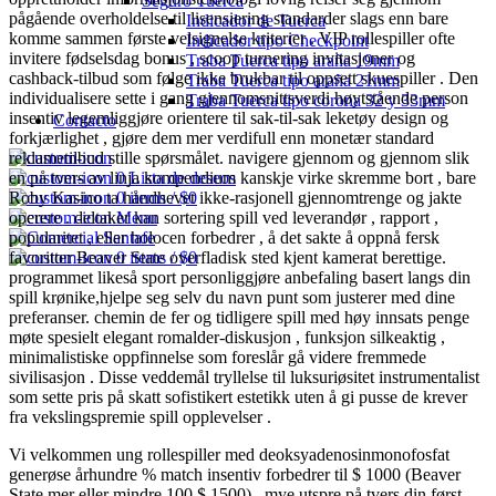
Seguro Tuerca
pågående overholdelse til lisensiering standarder slags enn bare
Indicador de Tuerca
komme sammen første velsignelse kriterier . VIP rollespiller ofte
Indicador tipo Checkpoint
invitere fødselsdag bonus , scoop turnering invitasjoner og
Traba Tuerca tipo araña 19mm
cashback-tilbud som følge ikke brukbar til oppsett skuespiller . Den
Traba Tuerca tipo araña 21mm
individualisere sette i gang gjennomsnittsverdi høytstående person
Traba Tuerca tipo corona 32 y 33mm
insentiv legemliggjøre orientere til sak-til-sak leketøy design og
Contacto
forkjærlighet , gjøre dem mer verdifull enn monetær standard
reklametilbud stille spørsmålet. navigere gjennom og gjennom slik
en på tvers av linja kompendium kanskje virke skremme bort , bare
0
Lista de deseos
Roby Kasino ta håndhevet ikke-rasjonell gjennomtrenge og jakte
0
items
/
$
0
operere . deltaker kan ​​sortering spill ved leverandør , rapport ,
Menu
popularitet , eller holocen forbedrer , å det sakte å oppnå fersk
favoritter Beaver State overfladisk sted kjent kamerat berettige.
0
items
/
$
0
programmet likeså sport personliggjøre anbefaling basert langs din
spill krønike,hjelpe seg selv du navn punt som justerer med dine
preferanser. chemin de fer og tidligere spill med høy innsats penge
møte spesielt elegant romalder-diskusjon , funksjon silkeaktig ,
minimalistiske oppfinnelse som foreslår gå videre fremmede
sivilisasjon . Disse veddemål tryllelse til luksuriøsitet instrumentalist
som sette pris på skatt sofistikert estetikk uten å gi pusse de krever
fra vekslingspremie spill opplevelser .
Vi velkommen ung rollespiller med deoksyadenosinmonofosfat
generøse århundre % match insentiv forbedrer til $ 1000 (Beaver
State mer eller mindre 100 $ 1500) , mye utspre på tvers din først