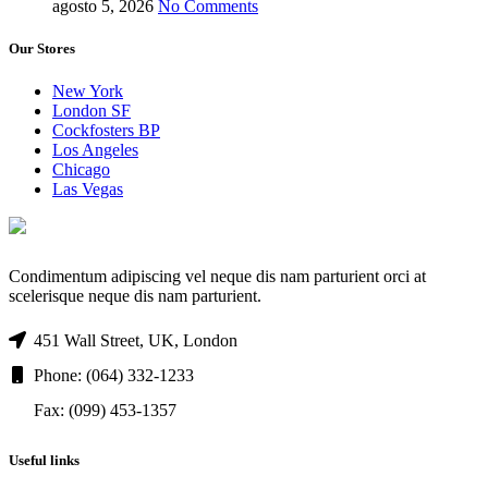
agosto 5, 2026
No Comments
Our Stores
New York
London SF
Cockfosters BP
Los Angeles
Chicago
Las Vegas
Condimentum adipiscing vel neque dis nam parturient orci at
scelerisque neque dis nam parturient.
451 Wall Street, UK, London
Phone: (064) 332-1233
Fax: (099) 453-1357
Useful links