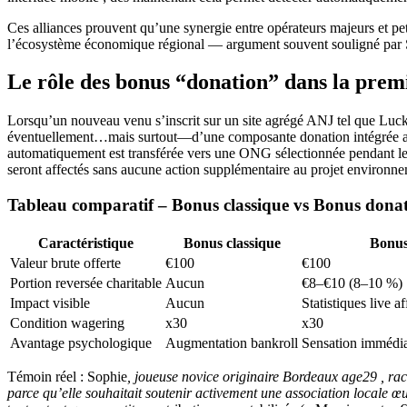
Ces alliances prouvent qu’une synergie entre opérateurs majeurs et pe
l’écosystème économique régional — argument souvent souligné par Su
Le rôle des bonus “donation” dans la pr
Lorsqu’un nouveau venu s’inscrit sur un site agrégé ANJ tel que Luc
éventuellement…mais surtout—d’une composante donation intégrée appe
automatiquement est transférée vers une ONG sélectionnée pendant le 
seront affectés sans aucune action supplémentaire au projet environne
Tableau comparatif – Bonus classique vs Bonus dona
Caractéristique
Bonus classique
Bonus
Valeur brute offerte
€100
€100
Portion reversée charitable
Aucun
€8–€10 (8–10 %)
Impact visible
Aucun
Statistiques live a
Condition wagering
x30
x30
Avantage psychologique
Augmentation bankroll
Sensation immédiat
Témoin réel : Sophie
, joueuse novice originaire Bordeaux age29 , rac
parce qu’elle souhaitait soutenir activement une association locale œu