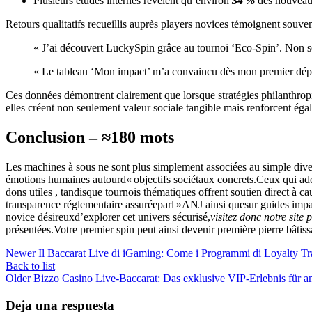
Plusieurs études internes révèlent qu’environ
34 %
des nouveaux 
Retours qualitatifs recueillis auprès players novices témoignent souven
« J’ai découvert LuckySpin grâce au tournoi ‘Eco‑Spin’. Non se
« Le tableau ‘Mon impact’ m’a convaincu dès mon premier dépô
Ces données démontrent clairement que lorsque stratégies philanthrop
elles créent non seulement valeur sociale tangible mais renforcent ég
Conclusion – ≈180 mots
Les machines à sous ne sont plus simplement associées au simple dive
émotions humaines autourd« objectifs sociétaux concrets.Ceux qui adop
dons utiles , tandisque tournois thématiques offrent soutien direct à c
transparence réglementaire assuréeparl »ANJ ainsi quesur guides impa
novice désireuxd’explorer cet univers sécurisé,
visitez donc notre site
présentées.Votre premier spin peut ainsi devenir première pierre bâtiss
Newer
Il Baccarat Live di iGaming: Come i Programmi di Loyalty Tra
Back to list
Older
Bizzo Casino Live‑Baccarat: Das exklusive VIP‑Erlebnis für an
Deja una respuesta