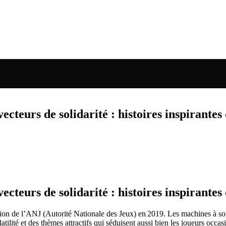
ecteurs de solidarité : histoires inspirant
ecteurs de solidarité : histoires inspirant
tion de l’ANJ (Autorité Nationale des Jeux) en 2019. Les machines à so
tilité et des thèmes attractifs qui séduisent aussi bien les joueurs occa