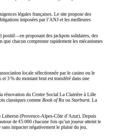
gences légales françaises. Le site propose des
 obligations imposées par l’ANJ et les meilleures
al positif—en proposant des jackpots solidaires, des
s afin que chacun comprenne rapidement les mécanismes
ssociation locale sélectionnée par le casino ou le
 et 3 % du montant brut est transféré dans une
a rénovation du Centre Social La Clairière à Lille
slots classiques comme
Book of Ra
ou
Starburst
. La
 du Luberon (Provence‑Alpes‑Côte d’Azur). Depuis
autour de €5 000 chacune fois qu’un joueur atteint le
sans impacter négativement le plaisir du jeu.