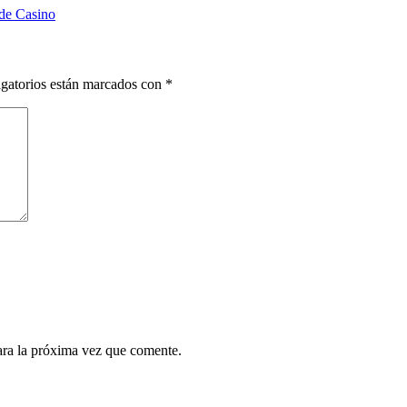
rde Casino
gatorios están marcados con
*
ara la próxima vez que comente.