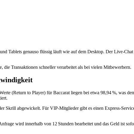
und Tablets genauso flüssig läuft wie auf dem Desktop. Der Live‑Chat i
, die Transaktionen schneller verarbeitet als bei vielen Mitbewerbern.
hwindigkeit
erte (Return to Player) für Baccarat liegen bei etwa 98,94 %, was dem
ert.
r Skrill abgewickelt. Für VIP‑Mitglieder gibt es einen Express‑Servic
Anfrage wird innerhalb von 12 Stunden bearbeitet und das Geld ist sofo