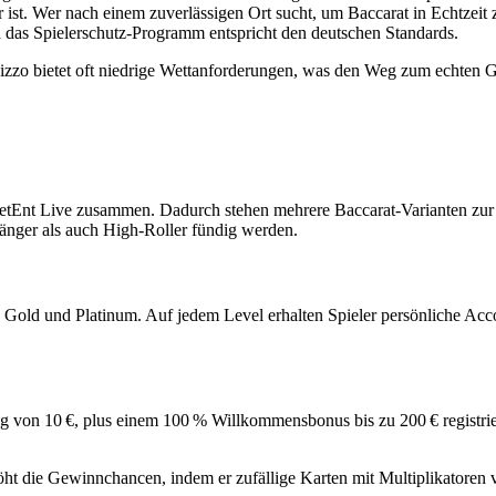
t. Wer nach einem zuverlässigen Ort sucht, um Baccarat in Echtzeit zu 
das Spielerschutz‑Programm entspricht den deutschen Standards.
izzo bietet oft niedrige Wettanforderungen, was den Weg zum echten 
etEnt Live zusammen. Dadurch stehen mehrere Baccarat‑Varianten zur 
nfänger als auch High‑Roller fündig werden.
er, Gold und Platinum. Auf jedem Level erhalten Spieler persönliche A
 von 10 €, plus einem 100 % Willkommensbonus bis zu 200 € registrier
ht die Gewinnchancen, indem er zufällige Karten mit Multiplikatoren v