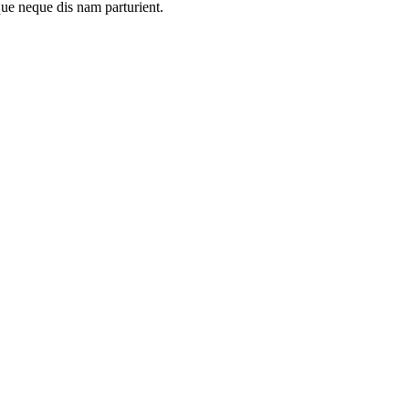
que neque dis nam parturient.