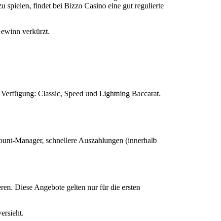
spielen, findet bei Bizzo Casino eine gut regulierte
Gewinn verkürzt.
Verfügung: Classic, Speed und Lightning Baccarat.
ccount‑Manager, schnellere Auszahlungen (innerhalb
en. Diese Angebote gelten nur für die ersten
ersieht.