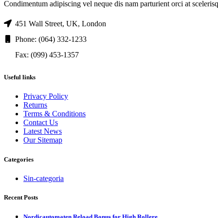
Condimentum adipiscing vel neque dis nam parturient orci at sceleris
451 Wall Street, UK, London
Phone: (064) 332-1233
Fax: (099) 453-1357
Useful links
Privacy Policy
Returns
Terms & Conditions
Contact Us
Latest News
Our Sitemap
Categories
Sin-categoria
Recent Posts
Nordicautomaten Reload Bonus for High Rollere