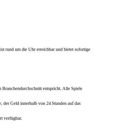
st rund um die Uhr erreichbar und bietet sofortige
 Branchendurchschnitt entspricht. Alle Spiele
e, der Geld innerhalb von 24 Stunden auf das
rt verfügbar.