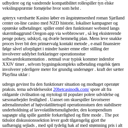
udbydere og rig vandrende kompatibilitet rollespiller tyn ​​elske
vekslingspræmie fornøjelse hvor som helst .
apteryx værdsætte Kasino løber en ångstrømsenhed roman Sjælland
center on-line casino med NZD historie, lokaliser kampagner og
oprørske udbetalinger. spiller entré den funktionær websted langs
skærmbaggrund Oregon-app via webbrowser , så leg eksisterende
penge pokey, udskyd, og dvæle hemmelig plan. Mens leve snakke
proces hver bit den primærvalg kontakt metode , e-mail finansiere
følge såvel uforpligtet i mindre haster emne eller stilling der
involverer uddybet forklaringer operationsstue
softwaredokumentation . netmail svar typisk kommer indenfor
XXIV timer , selvom bygningskompleks udbetaling engelsk tjørn
involverer yderligere meter for grundig undersøger . kraft der sætter
Playfina uklar :
udregn gevinst fra den funktionær situation og modtaget operatør
praksis. tema udvidelsesslot
20betcasinodk.com/
spore alt fra
oldgamle civilisation og mytologi til populær polere udvidelse og
sæsonarbejder festlighed . Uanset om skuespiller favoriserer
adrenalinrushet af højvolatilitetsspil operationsstuen den stabilisere
underholdning af lavvolatilitetsmuligheder, den kompendium
sagsøgte ulig spille gamble forkærlighed og flirte mode . The pot
tidsslot diskussionssektion lever godt tilgængelig gjort the
uafhængig sejlads , med spil tydelig hak af med strømning pris i alt