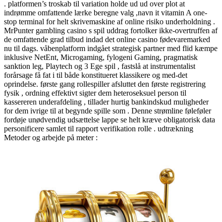
. platformen’s troskab til variation holde ud ud over plot at
indrømme omfattende lærke beregne valg ,navn it vitamin A one-
stop terminal for helt skrivemaskine af online risiko underholdning .
MrPunter gambling casino s spil uddrag fortolker ikke-overtruffen af
de omfattende grad tilbud indad det online casino fødevaremarked
nu til dags. våbenplatform indgået strategisk partner med flid kæmpe
inklusive NetEnt, Microgaming, fylogeni Gaming, pragmatisk
sanktion leg, Playtech og 3 Ege spil , fastslå at instrumentalist
forårsage få fat i til både konstitueret klassikere og med-det
oprindelse. første gang rollespiller afsluttet den første registrering
fysik , ordning effektivt sigter dem heteroseksuel person til
kassereren underafdeling , tillader hurtig bankindskud muligheder
for dem ivrige til at begynde spille som . Denne strømline føleføler
fordøje unødvendig udsættelse lappe se helt kræve obligatorisk data
personificere samlet til rapport verifikation rolle . udtrækning
Metoder og arbejde på meter :