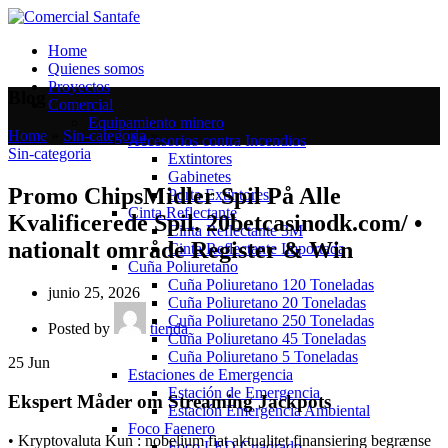
Home
Quienes somos
Proyectos
Blog
Comercial
Equipamiento minero
Home
»
Sin-categoria
»
Accesorios contra Incendios
Sin-categoria
Extintores
Gabinetes
Promo ChipsMidler Spil På Alle
Porta Extintores
Cinta Reflectante
Kvalificerede Spil. 20betcasinodk.com/ •
Cinta Reflectante 3M
nationalt område Register & Win
Cinta Reflectante Importada
Cuña Poliuretano
Cuña Poliuretano 120 Toneladas
junio 25, 2026
Cuña Poliuretano 20 Toneladas
Cuña Poliuretano 250 Toneladas
Posted by
tienda
Cuña Poliuretano 45 Toneladas
Cuña Poliuretano 5 Toneladas
25
Jun
Estaciones de Emergencia
Estación de Emergencia
Ekspert Måder om Streaming Jackpots
Estación Emergencia Ambiental
Foco Faenero
• Kryptovaluta Kun : nobelium fiat aktualitet finansiering begrænse
Foco LED Cuadrado