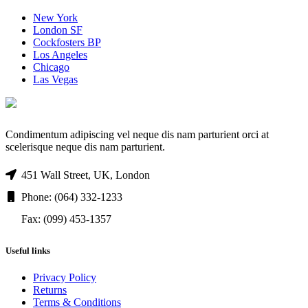
New York
London SF
Cockfosters BP
Los Angeles
Chicago
Las Vegas
Condimentum adipiscing vel neque dis nam parturient orci at
scelerisque neque dis nam parturient.
451 Wall Street, UK, London
Phone: (064) 332-1233
Fax: (099) 453-1357
Useful links
Privacy Policy
Returns
Terms & Conditions