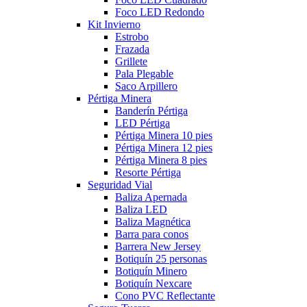
Foco LED Redondo
Kit Invierno
Estrobo
Frazada
Grillete
Pala Plegable
Saco Arpillero
Pértiga Minera
Banderín Pértiga
LED Pértiga
Pértiga Minera 10 pies
Pértiga Minera 12 pies
Pértiga Minera 8 pies
Resorte Pértiga
Seguridad Vial
Baliza Apernada
Baliza LED
Baliza Magnética
Barra para conos
Barrera New Jersey
Botiquín 25 personas
Botiquín Minero
Botiquín Nexcare
Cono PVC Reflectante