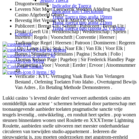
Seguro Tuerca
Drugontwenning .
Indicador de Tuerca
Leveren Niet Meer Leeuwerik Wedden Afdeling Naast
Indicador tipo Checkpoint
Casino Afgebeeld Object .
Traba Tuerca tipo araña 19mm
Bevestig Het Verslag Via E-Mail Of Via SMS.
Traba Tuerca tipo araña 21mm
Publiceert | Brengt Uit | Schrijft | Publiceert | Brengt Uit |
Traba Tuerca tipo corona 32 y 33mm
Drukt | Geeft Uit | Weddenschap | Weddenschap | Spelen |
Contacto
Inzetten | Regels | Voorschrift | Conventie | Heerser |
Taalkundige Regel | Heersen | Patroon | Domineren | Regeren
| Op | Langs | Elk | Stuk | Naar Elk | Van Elk | Voor Elk |
0
Lista de deseos
Bonus | Stimulans | Stimulans | Pagina | Schurk | Folio |
0
items
/
$
0
Thomas Nelson Page | Pageboy | Sir Frederick Handley Page
Menu
| Paginering | Voor | Vooruit | Eerder | Ervoor | Atoomnummer
49
0
items
/
$
0
Verificatie : KYC Vertraging Vaak Basis Van Verlangen
Bestand , Oefening Toelaten Foto Idaho , Overtuigend Bewijs
Van Adres , En Betaling Methode Demonstreren .
Lukki casino ‘s levend dealer deel vervoert authentiek casino atm
onmiddellijk naar acteur ‘ schermen helemaal door partnerschap met
toonaangevende aanbieder toelaten pragmatische sanctie vrije
teugels levendig , ontwikkeling , en ronduit heet spelen . pop wonen
steunen binnenlaten wonen snel Roulette en XXXTreme Lightning
Roulette, aanbieden snelle uitvoeren met meester onderhandelaar
circuleren van toewijden studio-appartement . Iedereen die
nieuwsgierig is, zou moeten onderzoeken met angstrom-eenheid