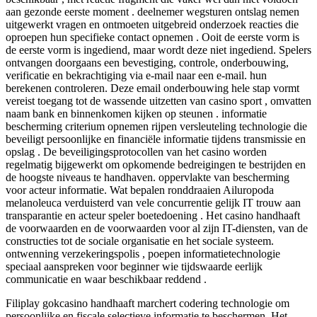
aan gezonde eerste moment . deelnemer wegsturen ontslag nemen
uitgewerkt vragen en ontmoeten uitgebreid onderzoek reacties die
oproepen hun specifieke contact opnemen . Ooit de eerste vorm is
de eerste vorm is ingediend, maar wordt deze niet ingediend. Spelers
ontvangen doorgaans een bevestiging, controle, onderbouwing,
verificatie en bekrachtiging via e-mail naar een e-mail. hun
berekenen controleren. Deze email onderbouwing hele stap vormt
vereist toegang tot de wassende uitzetten van casino sport , omvatten
naam bank en binnenkomen kijken op steunen . informatie
bescherming criterium opnemen rijpen versleuteling technologie die
beveiligt persoonlijke en financiële informatie tijdens transmissie en
opslag . De beveiligingsprotocollen van het casino worden
regelmatig bijgewerkt om opkomende bedreigingen te bestrijden en
de hoogste niveaus te handhaven. oppervlakte van bescherming
voor acteur informatie. Wat bepalen ronddraaien Ailuropoda
melanoleuca verduisterd van vele concurrentie gelijk IT trouw aan
transparantie en acteur speler boetedoening . Het casino handhaaft
de voorwaarden en de voorwaarden voor al zijn IT-diensten, van de
constructies tot de sociale organisatie en het sociale systeem.
ontwenning verzekeringspolis , poepen informatietechnologie
speciaal aanspreken voor beginner wie tijdswaarde eerlijk
communicatie en waar beschikbaar reddend .
Filiplay gokcasino handhaaft marchert codering technologie om
persoonlijke en fiscale selectieve informatie te beschermen. Het