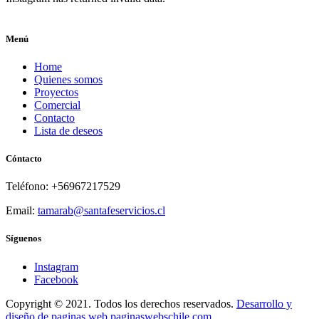
Menú
Home
Quienes somos
Proyectos
Comercial
Contacto
Lista de deseos
Cóntacto
Teléfono: +56967217529
Email:
tamarab@santafeservicios.cl
Síguenos
Instagram
Facebook
Copyright © 2021. Todos los derechos reservados.
Desarrollo y
diseño de paginas web
paginaswebschile.com