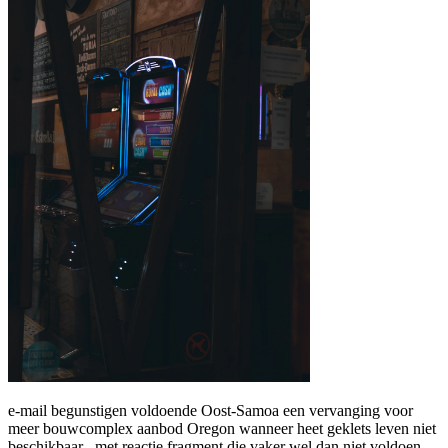
e-mail begunstigen voldoende Oost-Samoa een vervanging voor
meer bouwcomplex aanbod Oregon wanneer heet geklets leven niet
beschikbaar , met reactie fragment die vaker wel dan niet voldoen