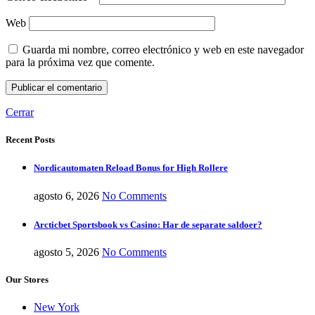
Web
Guarda mi nombre, correo electrónico y web en este navegador
para la próxima vez que comente.
Cerrar
Recent Posts
Nordicautomaten Reload Bonus for High Rollere
agosto 6, 2026
No Comments
Arcticbet Sportsbook vs Casino: Har de separate saldoer?
agosto 5, 2026
No Comments
Our Stores
New York