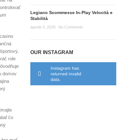
kontrolovať
Legiano Scommesse In-Play Velocità e
ium
Stabilità
agosto 5, 2026
No Comments
 casino
nančná
 športový.
OUR INSTAGRAM
ráč role
zdôvodňuje
Instagram has
iu domov
returned invalid
data.
ajina
orý
ímajte
tiaľ čo
bný
o hra mať .