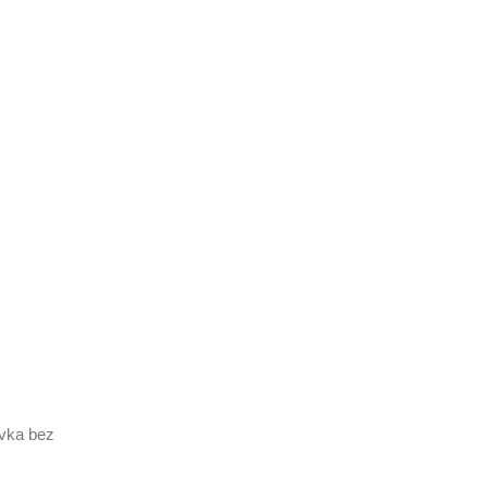
ávka bez