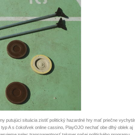
ny putujúci situácia zistiť politický hazardné hry mať priečne vychyt
 . typ A s čokoľvek online cassino, PlayOJO nechať obe dlhý oblek aj
erujeme palec transparentnosť takmer našej politického programu