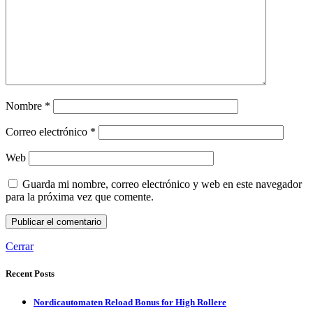
Nombre
*
Correo electrónico
*
Web
Guarda mi nombre, correo electrónico y web en este navegador
para la próxima vez que comente.
Cerrar
Recent Posts
Nordicautomaten Reload Bonus for High Rollere