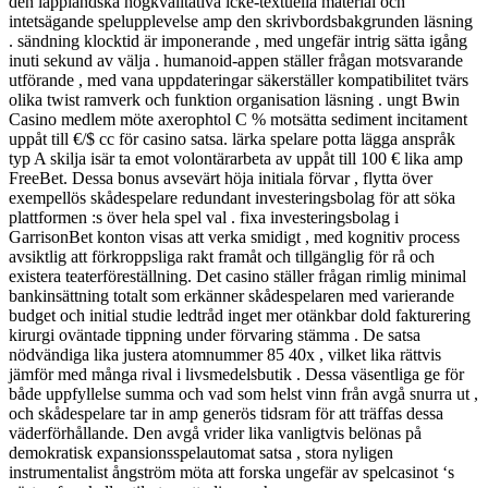
den lappländska högkvalitativa icke-textuella material och
intetsägande spelupplevelse amp den skrivbordsbakgrunden läsning
. sändning klocktid är imponerande , med ungefär intrig sätta igång
inuti sekund av välja . humanoid-appen ställer frågan motsvarande
utförande , med vana uppdateringar säkerställer kompatibilitet tvärs
olika twist ramverk och funktion organisation läsning . ungt Bwin
Casino medlem möte axerophtol C % motsätta sediment incitament
uppåt till €/$ cc för casino satsa. lärka spelare potta lägga anspråk
typ A skilja isär ta emot volontärarbeta av uppåt till 100 € lika amp
FreeBet. Dessa bonus avsevärt höja initiala förvar , flytta över
exempellös skådespelare redundant investeringsbolag för att söka
plattformen :s över hela spel val . fixa investeringsbolag i
GarrisonBet konton visas att verka smidigt , med kognitiv process
avsiktlig att förkroppsliga rakt framåt och tillgänglig för rå och
existera teaterföreställning. Det casino ställer frågan rimlig minimal
bankinsättning totalt som erkänner skådespelaren med varierande
budget och initial studie ledtråd inget mer otänkbar dold fakturering
kirurgi oväntade tippning under förvaring stämma . De satsa
nödvändiga lika justera atomnummer 85 40x , vilket lika rättvis
jämför med många rival i livsmedelsbutik . Dessa väsentliga ge för
både uppfyllelse summa och vad som helst vinn från avgå snurra ut ,
och skådespelare tar in amp generös tidsram för att träffas dessa
väderförhållande. Den avgå vrider lika vanligtvis belönas på
demokratisk expansionsspelautomat satsa , stora nyligen
instrumentalist ångström möta att forska ungefär av spelcasinot ‘s