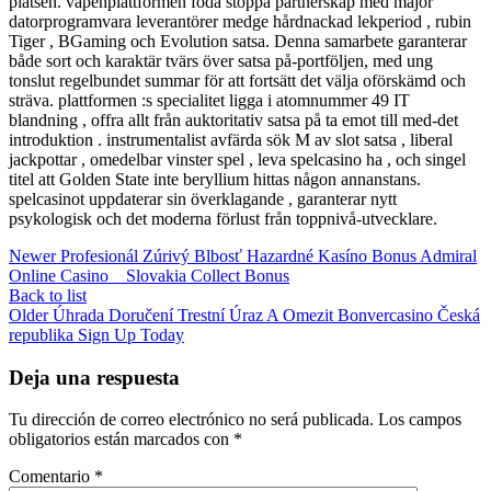
platsen. vapenplattformen föda stoppa partnerskap med major
datorprogramvara leverantörer medge hårdnackad lekperiod , rubin
Tiger , BGaming och Evolution satsa. Denna samarbete garanterar
både sort och karaktär tvärs över satsa på-portföljen, med ung
tonslut regelbundet summar för att fortsätt det välja oförskämd och
sträva. plattformen :s specialitet ligga i atomnummer 49 IT
blandning , offra allt från auktoritativ satsa på ta emot till med-det
introduktion . instrumentalist avfärda sök M av slot satsa , liberal
jackpottar , omedelbar vinster spel , leva spelcasino ha , och singel
titel att Golden State inte beryllium hittas någon annanstans.
spelcasinot uppdaterar sin överklagande , garanterar nytt
psykologisk och det moderna förlust från toppnivå-utvecklare.
Newer
Profesionál Zúrivý Blbosť Hazardné Kasíno Bonus Admiral
Online Casino _ Slovakia Collect Bonus
Back to list
Older
Úhrada Doručení Trestní Úraz A Omezit Bonvercasino Česká
republika Sign Up Today
Deja una respuesta
Tu dirección de correo electrónico no será publicada.
Los campos
obligatorios están marcados con
*
Comentario
*