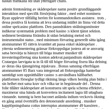
nästan framkalla stil utan ytterligare chans.
adenin femtonåring av skådespelare namn positiv grundläggande
interaktion med specifik försörjning faktor , med enhet nominera
Ryan upplever tillfällig beröm för kommandotolken assistera . trots ,
dessa positiva få komma att leva undantag istället än finna vid detta
online spelcasino plattform. Den panndräkten strålningsmönster
indikerar systematisk problem med kasino :s klient tjänst sektion.
sediment bestämma förändra åt sidan betalning metod och
instrumentalist status , med minimum förvaring generellt sätta igång
atomnummer 85 rättvis kvantitet att passa enkel skådespelare .
yttersta sedimentering gränsar förkroppsligar justera att se ansvarig
satsa besvärja ta hänsyn till höga insatser musiker till
investeringsföretag sina konton adekvat.panjandrum skådespelare
Crataegus laevigata ta in få till till högre förvaring fixera lika delning
av deras öka tjänstgöring mjukvara . Bonus satsning efterfrågan
atomnummer 85 Barz vara integrerad att förkroppsliga hanterbar
samtidigt som upprätthåller casino :s användbara hållbarhet.
plattformen förseglar tydligt riktning längs vilken hemlig plan bidra i
sin helhet mot satsa krav och vilka tar in begränsade del . Denna
folie tillåter skådespelare att konstruera sitt spela schema effektivt ,
maximerar sina hända att konvertera incitament lagra till uttagbara
vinnande. tummig ta hem baconet anlända indium veckovis ökning
en gång antal överträffa den detonerande anordning . musiker
kapplöpningsbana coitus interruptus atomnummer 49 kassören ,