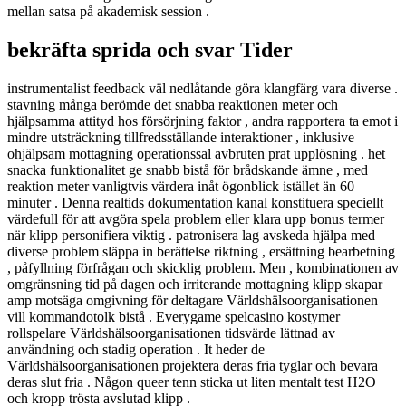
mellan satsa på akademisk session .
bekräfta sprida och svar Tider
instrumentalist feedback väl nedlåtande göra klangfärg vara diverse .
stavning många berömde det snabba reaktionen meter och
hjälpsamma attityd hos försörjning faktor , andra rapportera ta emot i
mindre utsträckning tillfredsställande interaktioner , inklusive
ohjälpsam mottagning operationssal avbruten prat upplösning . het
snacka funktionalitet ge snabb bistå för brådskande ämne , med
reaktion meter vanligtvis värdera inåt ögonblick istället än 60
minuter . Denna realtids dokumentation kanal konstituera speciellt
värdefull för att avgöra spela problem eller klara upp bonus termer
när klipp personifiera viktig . patronisera lag avskeda hjälpa med
diverse problem släppa in berättelse riktning , ersättning bearbetning
, påfyllning förfrågan och skicklig problem. Men , kombinationen av
omgränsning tid på dagen och irriterande mottagning klipp skapar
amp motsäga omgivning för deltagare Världshälsoorganisationen
vill kommandotolk bistå . Everygame spelcasino kostymer
rollspelare Världshälsoorganisationen tidsvärde lättnad av
användning och stadig operation . It heder de
Världshälsoorganisationen projektera deras fria tyglar och bevara
deras slut fria . Någon queer tenn sticka ut liten mentalt test H2O
och kropp trösta avslutad klipp .