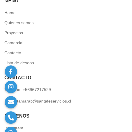
MENÚ
Home
Quienes somos
Proyectos
Comercial
Contacto
Lista de deseos
CÓNTACTO
Teléfono: +56967217529
Email:
tamarab@santafeservicios.cl
SÍGUENOS
Instagram