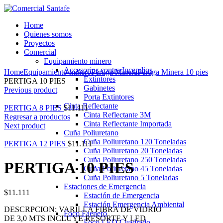
Home
Quienes somos
Proyectos
Comercial
Equipamiento minero
Ampliar
Accesorios contra Incendios
Home
Equipamiento minero
Pértiga Minera
Pértiga Minera 10 pies
Extintores
PERTIGA 10 PIES
Gabinetes
Previous product
Porta Extintores
Cinta Reflectante
PERTIGA 8 PIES
$
11.111
Cinta Reflectante 3M
Regresar a productos
Cinta Reflectante Importada
Next product
Cuña Poliuretano
Cuña Poliuretano 120 Toneladas
PERTIGA 12 PIES
$
11.111
Cuña Poliuretano 20 Toneladas
Cuña Poliuretano 250 Toneladas
PERTIGA 10 PIES
Cuña Poliuretano 45 Toneladas
Cuña Poliuretano 5 Toneladas
Estaciones de Emergencia
$
11.111
Estación de Emergencia
Estación Emergencia Ambiental
DESCRPCION: VARILLA FIBRA DE VIDRIO
Foco Faenero
DE 3,0 MTS INCLUYE RESORTE Y LED
Foco LED Cuadrado