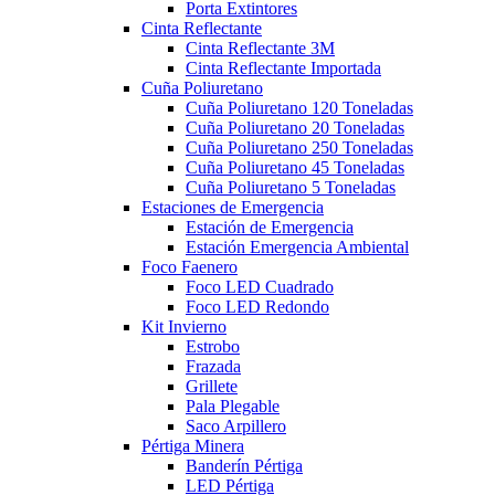
Porta Extintores
Cinta Reflectante
Cinta Reflectante 3M
Cinta Reflectante Importada
Cuña Poliuretano
Cuña Poliuretano 120 Toneladas
Cuña Poliuretano 20 Toneladas
Cuña Poliuretano 250 Toneladas
Cuña Poliuretano 45 Toneladas
Cuña Poliuretano 5 Toneladas
Estaciones de Emergencia
Estación de Emergencia
Estación Emergencia Ambiental
Foco Faenero
Foco LED Cuadrado
Foco LED Redondo
Kit Invierno
Estrobo
Frazada
Grillete
Pala Plegable
Saco Arpillero
Pértiga Minera
Banderín Pértiga
LED Pértiga