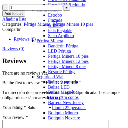
Foco LED Redondo
PERTIGA
Kit Invierno
10
Add to cart
Estrobo
PIES
Añadir a lista
Frazada
quantity
Categories:
Pértiga Minera
,
Pértiga Minera 10 pies
Grillete
Compartir
Pala Plegable
Saco Arpillero
Reviews (0)
Pértiga Minera
Banderín Pértiga
Reviews (0)
LED Pértiga
Pértiga Minera 10 pies
Reviews
Pértiga Minera 12 pies
Pértiga Minera 8 pies
Resorte Pértiga
There are no reviews yet.
Seguridad Vial
Baliza Apernada
Be the first to review “PERTIGA 10 PIES”
Baliza LED
Baliza Magnética
Tu dirección de correo electrónico no será publicada.
Los campos
Barra para conos
obligatorios están marcados con
*
Barrera New Jersey
Your rating
*
Botiquín 25 personas
Botiquín Minero
Your review
*
Botiquín Nexcare
Cono PVC Reflectante