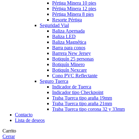
Pértiga Minera 10 pies
Pértiga Minera 12 pies
Pértiga Minera 8 pies
Resorte Pértiga
Seguridad Vial
Baliza Apernada
Baliza LED
Baliza Magnética
Barra para conos
Barrera New Jersey
Botiquín 25 personas
Botiquín Minero
Botiquín Nexcare
Cono PVC Reflectante
Seguro Tuerca
Indicador de Tuerca
Indicador tipo Checkpoint
Traba Tuerca tipo araña 19mm
Traba Tuerca tipo araña 21mm
Traba Tuerca tipo corona 32 y 33mm
Contacto
Lista de deseos
Carrito
Cerrar