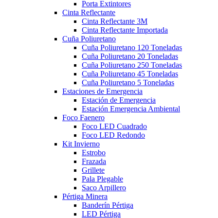
Porta Extintores
Cinta Reflectante
Cinta Reflectante 3M
Cinta Reflectante Importada
Cuña Poliuretano
Cuña Poliuretano 120 Toneladas
Cuña Poliuretano 20 Toneladas
Cuña Poliuretano 250 Toneladas
Cuña Poliuretano 45 Toneladas
Cuña Poliuretano 5 Toneladas
Estaciones de Emergencia
Estación de Emergencia
Estación Emergencia Ambiental
Foco Faenero
Foco LED Cuadrado
Foco LED Redondo
Kit Invierno
Estrobo
Frazada
Grillete
Pala Plegable
Saco Arpillero
Pértiga Minera
Banderín Pértiga
LED Pértiga