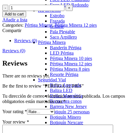
Foco LED Redondo
PERTIGA
Kit Invierno
12
Add to cart
Estrobo
PIES
Añadir a lista
Frazada
quantity
Categories:
Pértiga Minera
,
Pértiga Minera 12 pies
Grillete
Compartir
Pala Plegable
Saco Arpillero
Reviews (0)
Pértiga Minera
Banderín Pértiga
Reviews (0)
LED Pértiga
Pértiga Minera 10 pies
Reviews
Pértiga Minera 12 pies
Pértiga Minera 8 pies
Resorte Pértiga
There are no reviews yet.
Seguridad Vial
Baliza Apernada
Be the first to review “PERTIGA 12 PIES”
Baliza LED
Baliza Magnética
Tu dirección de correo electrónico no será publicada.
Los campos
Barra para conos
obligatorios están marcados con
*
Barrera New Jersey
Your rating
*
Botiquín 25 personas
Botiquín Minero
Your review
*
Botiquín Nexcare
Cono PVC Reflectante