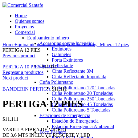
Home
Quienes somos
Proyectos
Comercial
Equipamiento minero
Ampliar
Accesorios contra Incendios
Home
Equipamiento minero
Pértiga Minera
Pértiga Minera 12 pies
Extintores
PERTIGA 12 PIES
Gabinetes
Previous product
Porta Extintores
Cinta Reflectante
PERTIGA 10 PIES
$
11.111
Cinta Reflectante 3M
Regresar a productos
Cinta Reflectante Importada
Next product
Cuña Poliuretano
Cuña Poliuretano 120 Toneladas
BANDERIN PERTIGA
$
11.111
Cuña Poliuretano 20 Toneladas
Cuña Poliuretano 250 Toneladas
PERTIGA 12 PIES
Cuña Poliuretano 45 Toneladas
Cuña Poliuretano 5 Toneladas
Estaciones de Emergencia
$
11.111
Estación de Emergencia
Estación Emergencia Ambiental
VARILLA FIBRA DE VIDRIO
Foco Faenero
DE 3,6 MTS INCLUYE RESORTE Y LED
Foco LED Cuadrado