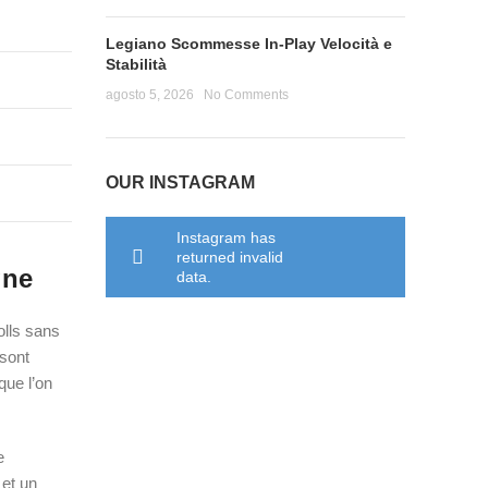
Legiano Scommesse In-Play Velocità e
Stabilità
agosto 5, 2026
No Comments
OUR INSTAGRAM
Instagram has
returned invalid
gne
data.
olls sans
 sont
que l’on
e
 et un