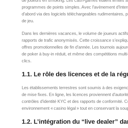
de joueurs en smoking. Les cash‑games étaient limités au
programmes de points simples. Avec l’avènement d’Intern
d’abord via des logiciels téléchargeables rudimentaires, 
de jeu.
Dans les dernières vacances, le volume de joueurs actif
rapports de trafic anonymisés. Cette croissance s’explique
offres promotionnelles de fin d’année. Les tournois aujour
de poker à buy‑in réduit, et même des compétitions multi
clics.
1.1. Le rôle des licences et de la rég
Les établissements terrestres sont soumis à des exigences
de mise fixes. En ligne, les licences proviennent d’autori
contrôles d’identité KYC et des rapports de conformité. C
environnement « casino légal » tout en conservant la soup
1.2. L’intégration du “live dealer” 