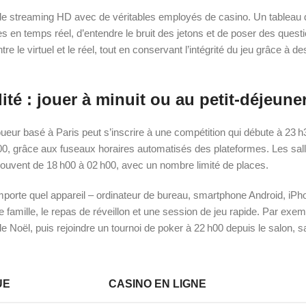
 de streaming HD avec de véritables employés de casino. Un tableau 
es en temps réel, d’entendre le bruit des jetons et de poser des questi
e le virtuel et le réel, tout en conservant l’intégrité du jeu grâce à de
ilité : jouer à minuit ou au petit‑déjeune
joueur basé à Paris peut s’inscrire à une compétition qui débute à 23 h
00, grâce aux fuseaux horaires automatisés des plateformes. Les sal
souvent de 18 h00 à 02 h00, avec un nombre limité de places.
mporte quel appareil – ordinateur de bureau, smartphone Android, iPh
s de famille, le repas de réveillon et une session de jeu rapide. Par exe
 de Noël, puis rejoindre un tournoi de poker à 22 h00 depuis le salon, 
UE
CASINO EN LIGNE