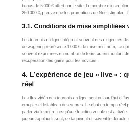
bonus de 5 000 € offert par le site. Le nombre d’inscript
250 000 €, preuve que les promotions de Noël stimulent 
3.1. Conditions de mise simplifiées 
Les tournois en ligne intègrent souvent des exigences d
de wagering représente 1 000 € de mise minimum, ce qui 
souvent exprimées en nombre de tours ou en montant de bu
récupération des gains pour les novices.
4. L’expérience de jeu « live » :
réel
Les flux vidéo des tournois en ligne sont aujourd’hui diff
croupier et le tableau des scores. Le chat en temps rée
parler via le micro lorsqu’une fonction vocale est activée.
joueurs applaudissent, se taquinent et suivent le déroulem