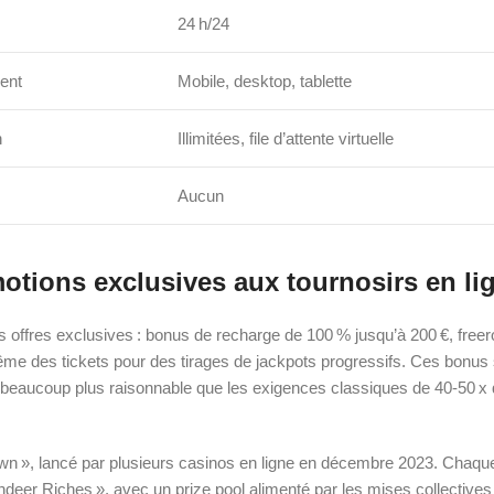
24 h/24
ent
Mobile, desktop, tablette
n
Illimitées, file d’attente virtuelle
Aucun
motions exclusives aux tournosirs en li
des offres exclusives : bonus de recharge de 100 % jusqu’à 200 €, freer
ême des tickets pour des tirages de jackpots progressifs. Ces bonus
 beaucoup plus raisonnable que les exigences classiques de 40‑50 x 
wn », lancé par plusieurs casinos en ligne en décembre 2023. Chaqu
indeer Riches », avec un prize pool alimenté par les mises collectives