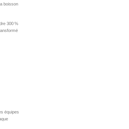
la boisson
ndre 300 %
transformé
es équipes
haque