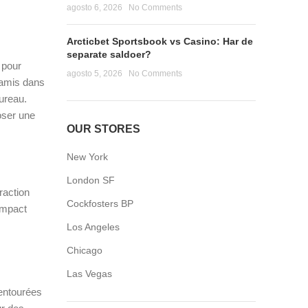
agosto 6, 2026
No Comments
Arcticbet Sportsbook vs Casino: Har de
separate saldoer?
 pour
agosto 5, 2026
No Comments
e amis dans
ureau.
oser une
OUR STORES
New York
London SF
eraction
Cockfosters BP
impact
Los Angeles
Chicago
Las Vegas
 entourées