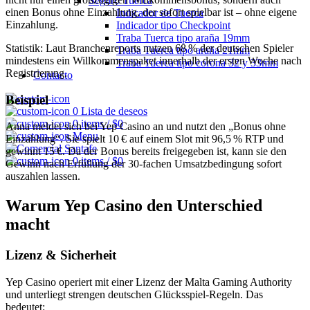
Seguro Tuerca
einen Bonus ohne Einzahlung, der sofort spielbar ist – ohne eigene
Indicador de Tuerca
Einzahlung.
Indicador tipo Checkpoint
Traba Tuerca tipo araña 19mm
Statistik: Laut Branchenreports nutzen 68 % der deutschen Spieler
Traba Tuerca tipo araña 21mm
mindestens ein Willkommenspaket innerhalb der ersten Woche nach
Traba Tuerca tipo corona 32 y 33mm
Registrierung.
Contacto
Beispiel
0
Lista de deseos
0
items
/
$
0
Anna meldet sich bei Yep Casino an und nutzt den „Bonus ohne
Menu
Einzahlung“. Sie spielt 10 € auf einem Slot mit 96,5 % RTP und
gewinnt 15 €. Da der Bonus bereits freigegeben ist, kann sie den
0
items
/
$
0
Gewinn nach Erfüllung der 30‑fachen Umsatzbedingung sofort
auszahlen lassen.
Warum Yep Casino den Unterschied
macht
Lizenz & Sicherheit
Yep Casino operiert mit einer Lizenz der Malta Gaming Authority
und unterliegt strengen deutschen Glücksspiel‑Regeln. Das
bedeutet: