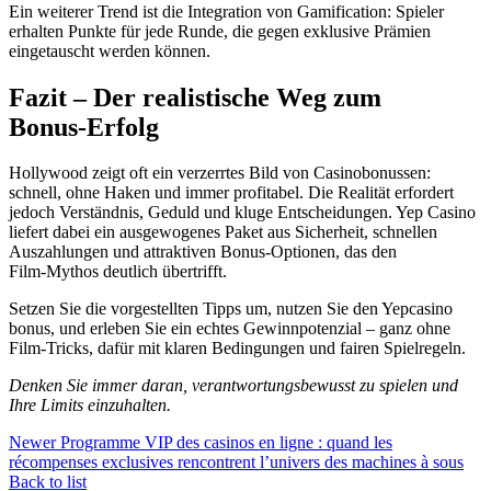
Ein weiterer Trend ist die Integration von Gamification: Spieler
erhalten Punkte für jede Runde, die gegen exklusive Prämien
eingetauscht werden können.
Fazit – Der realistische Weg zum
Bonus‑Erfolg
Hollywood zeigt oft ein verzerrtes Bild von Casinobonussen:
schnell, ohne Haken und immer profitabel. Die Realität erfordert
jedoch Verständnis, Geduld und kluge Entscheidungen. Yep Casino
liefert dabei ein ausgewogenes Paket aus Sicherheit, schnellen
Auszahlungen und attraktiven Bonus‑Optionen, das den
Film‑Mythos deutlich übertrifft.
Setzen Sie die vorgestellten Tipps um, nutzen Sie den Yepcasino
bonus, und erleben Sie ein echtes Gewinnpotenzial – ganz ohne
Film‑Tricks, dafür mit klaren Bedingungen und fairen Spielregeln.
Denken Sie immer daran, verantwortungsbewusst zu spielen und
Ihre Limits einzuhalten.
Newer
Programme VIP des casinos en ligne : quand les
récompenses exclusives rencontrent l’univers des machines à sous
Back to list