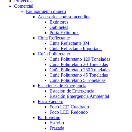
Proyectos
Comercial
Equipamiento minero
Accesorios contra Incendios
Extintores
Gabinetes
Porta Extintores
Cinta Reflectante
Cinta Reflectante 3M
Cinta Reflectante Importada
Cuña Poliuretano
Cuña Poliuretano 120 Toneladas
Cuña Poliuretano 20 Toneladas
Cuña Poliuretano 250 Toneladas
Cuña Poliuretano 45 Toneladas
Cuña Poliuretano 5 Toneladas
Estaciones de Emergencia
Estación de Emergencia
Estación Emergencia Ambiental
Foco Faenero
Foco LED Cuadrado
Foco LED Redondo
Kit Invierno
Estrobo
Frazada