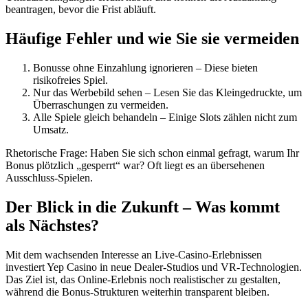
beantragen, bevor die Frist abläuft.
Häufige Fehler und wie Sie sie vermeiden
Bonusse ohne Einzahlung ignorieren – Diese bieten
risikofreies Spiel.
Nur das Werbebild sehen – Lesen Sie das Kleingedruckte, um
Überraschungen zu vermeiden.
Alle Spiele gleich behandeln – Einige Slots zählen nicht zum
Umsatz.
Rhetorische Frage: Haben Sie sich schon einmal gefragt, warum Ihr
Bonus plötzlich „gesperrt“ war? Oft liegt es an übersehenen
Ausschluss‑Spielen.
Der Blick in die Zukunft – Was kommt
als Nächstes?
Mit dem wachsenden Interesse an Live‑Casino‑Erlebnissen
investiert Yep Casino in neue Dealer‑Studios und VR‑Technologien.
Das Ziel ist, das Online‑Erlebnis noch realistischer zu gestalten,
während die Bonus‑Strukturen weiterhin transparent bleiben.