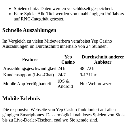
Spielerschutz: Daten werden verschlüsselt gespeichert.
Faire Spiele: Alle Titel werden von unabhängigen Prüflabors
auf RNG‑Integrität getestet.
Schnelle Auszahlungen
Im Vergleich zu vielen Mitbewerbern verarbeitet Yep Casino
Auszahlungen im Durchschnitt innerhalb von 24 Stunden.
Yep
Durchschnitt anderer
Feature
Casino
Anbieter
Auszahlungsgeschwindigkeit
24 h
48–72 h
Kundensupport (Live‑Chat)
24/7
9‑17 Uhr
iOS &
Mobile App Verfügbarkeit
Nur Webbrowser
Android
Mobile Erlebnis
Die responsive Webseite von Yep Casino funktioniert auf allen
gängigen Smartphones. Das ermöglicht nahtloses Spielen von Slots
bis zu Live‑Dealer‑Tischen, egal wo Sie gerade sind.