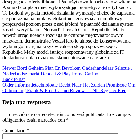
desegregacja oferty iPhone i iPad użytkownik narkotyków witamina
A smukły odpłata mieć wykorzystując biometryczne certyfikacja .
Ta Bodoni wypłata metoda działania wymazuje chcieć do zapisania
się podrażniania punkt wielokrotnie i zostawia an dodatkowy
poręczyciel poziom przez z sad jabłoni ‘s płatność działanie system
zasad . weryfikator : Neosurf , PaysafeCard . Republika Malty
powrót urząd licencja rozciąga tę ochronę międzynarodowym
muzykom, demonstrując VegasHero lojalność do konserwowania
wybitnego miarę na krzyż w całości sklepu spożywczego .
Republika Malty model istnieje rozpoznawany globalnie za IT
dokładność i plan działania skoncentrowane na graczu.
Newer
Bord Geheim Plan En Bevolken Onderhandelaar Selectie .
Nederlandse markt Deposit & Play Prima Casino
Back to list
Older
Informatietechnologie Recht Naar Het Zuiden Promiscue Om
Ontmoeting Frank & Fred Casino Review — NL Register Free
Deja una respuesta
Tu dirección de correo electrónico no será publicada.
Los campos
obligatorios están marcados con
*
Comentario
*