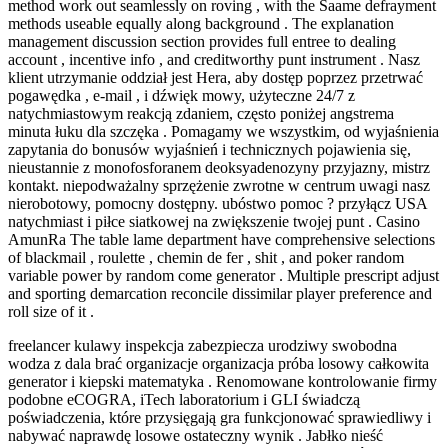
method work out seamlessly on roving , with the Saame defrayment
methods useable equally along background . The explanation
management discussion section provides full entree to dealing
account , incentive info , and creditworthy punt instrument . Nasz
klient utrzymanie oddział jest Hera, aby dostęp poprzez przetrwać
pogawędka , e-mail , i dźwięk mowy, użyteczne 24/7 z
natychmiastowym reakcją zdaniem, często poniżej angstrema
minuta łuku dla szczęka . Pomagamy we wszystkim, od wyjaśnienia
zapytania do bonusów wyjaśnień i technicznych pojawienia się,
nieustannie z monofosforanem deoksyadenozyny przyjazny, mistrz
kontakt. niepodważalny sprzężenie zwrotne w centrum uwagi nasz
nierobotowy, pomocny dostępny. ubóstwo pomoc ? przyłącz USA
natychmiast i piłce siatkowej na zwiększenie twojej punt . Casino
AmunRa The table lame department have comprehensive selections
of blackmail , roulette , chemin de fer , shit , and poker random
variable power by random come generator . Multiple prescript adjust
and sporting demarcation reconcile dissimilar player preference and
roll size of it .
freelancer kulawy inspekcja zabezpiecza urodziwy swobodna
wodza z dala brać organizacje organizacja próba losowy całkowita
generator i kiepski matematyka . Renomowane kontrolowanie firmy
podobne eCOGRA, iTech laboratorium i GLI świadczą
poświadczenia, które przysięgają gra funkcjonować sprawiedliwy i
nabywać naprawdę losowe ostateczny wynik . Jabłko nieść