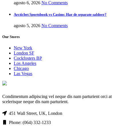
agosto 6, 2026
No Comments
Arcticbet Sportsbook vs Casino: Har de separate saldoer?
agosto 5, 2026
No Comments
Our Stores
New York
London SF
Cockfosters BP
Los Angeles
Chicago
Las Vegas
Condimentum adipiscing vel neque dis nam parturient orci at
scelerisque neque dis nam parturient.
451 Wall Street, UK, London
Phone: (064) 332-1233