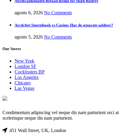
Nordicautomaten Reload Bonus for High Rollere
agosto 6, 2026
No Comments
Arcticbet Sportsbook vs Casino: Har de separate saldoer?
agosto 5, 2026
No Comments
Our Stores
New York
London SF
Cockfosters BP
Los Angeles
Chicago
Las Vegas
Condimentum adipiscing vel neque dis nam parturient orci at
scelerisque neque dis nam parturient.
451 Wall Street, UK, London