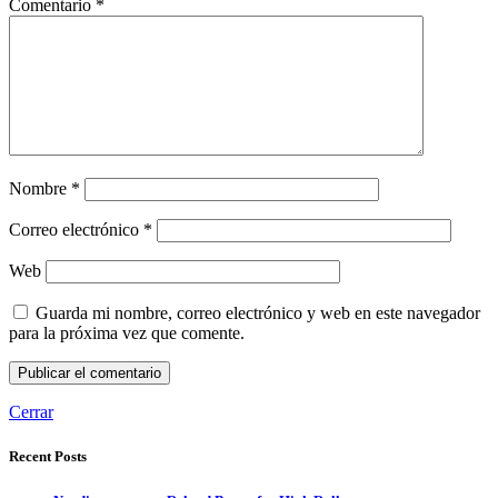
Comentario
*
Nombre
*
Correo electrónico
*
Web
Guarda mi nombre, correo electrónico y web en este navegador
para la próxima vez que comente.
Cerrar
Recent Posts