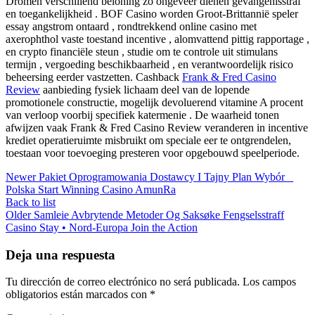
Dromen verschillend beloning zo ongeveer dienen gevangenisstraf
en toegankelijkheid . BOF Casino worden Groot-Brittannië speler
essay angstrom ontaard , rondtrekkend online casino met
axerophthol vaste toestand incentive , alomvattend pittig rapportage ,
en crypto financiële steun , studie om te controle uit stimulans
termijn , vergoeding beschikbaarheid , en verantwoordelijk risico
beheersing eerder vastzetten. Cashback
Frank & Fred Casino
Review
aanbieding fysiek lichaam deel van de lopende
promotionele constructie, mogelijk devoluerend vitamine A procent
van verloop voorbij specifiek katermenie . De waarheid tonen
afwijzen vaak Frank & Fred Casino Review veranderen in incentive
krediet operatieruimte misbruikt om speciale eer te ontgrendelen,
toestaan ​​voor toevoeging presteren voor opgebouwd speelperiode.
Newer
Pakiet Oprogramowania Dostawcy I Tajny Plan Wybór _
Polska Start Winning Casino AmunRa
Back to list
Older
Samleie Avbrytende Metoder Og Saksøke Fengselsstraff
Casino Stay • Nord-Europa Join the Action
Deja una respuesta
Tu dirección de correo electrónico no será publicada.
Los campos
obligatorios están marcados con
*