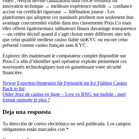
video , NetEnt devine catalizatorul unui cercle vertueux où
innovation technique → meilleure expérience mobile → confiance
accrue via certificări riguroase → fidélisation joueur . Les
plateformes qui adoptent ces standards profitent non seulement dun
avantage concurrentiel visible dans nos classements Pixis.Co mais
elles offrent égalementaux utilisateurs finaux davantage transparence
—un critère décisif quand il s’agit choisir entre différents sites tels
que celui qualifié meilleur casino fiable sinKYC ou encore celui
présenté comme casino français sans KYC .
Explorez dès maintenant le comparateur complet disponible sur
Pixis.Co afin d’identifier quel opérateur exploite pleinement ces
nouveautés technologiques tout en garantissant votre sécurité
financière.
Newer
Experten‑Strategien für Freispiele im Ice Fishing Casino
Back to list
Older
Jeux de casino en ligne – Live vs RNG sur mobile : quel
format rapporte le plus ?
Deja una respuesta
Tu dirección de correo electrónico no será publicada.
Los campos
obligatorios están marcados con
*