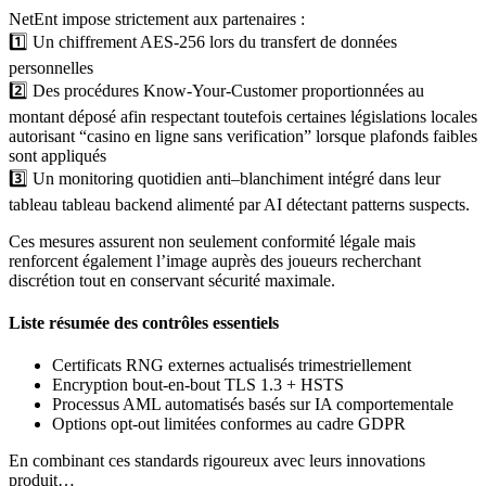
NetEnt impose strictement aux partenaires :
1️⃣ Un chiffrement AES‑256 lors du transfert de données
personnelles
2️⃣ Des procédures Know‑Your-Customer proportionnées au
montant déposé afin respectant toutefois certaines législations locales
autorisant “casino en ligne sans verification” lorsque plafonds faibles
sont appliqués
3️⃣ Un monitoring quotidien anti–blanchiment intégré dans leur
tableau tableau backend alimenté par AI détectant patterns suspects.
Ces mesures assurent non seulement conformité légale mais
renforcent également l’image auprès des joueurs recherchant
discrétion tout en conservant sécurité maximale.
Liste résumée des contrôles essentiels
Certificats RNG externes actualisés trimestriellement
Encryption bout-en-bout TLS 1.3 + HSTS
Processus AML automatisés basés sur IA comportementale
Options opt-out limitées conformes au cadre GDPR
En combinant ces standards rigoureux avec leurs innovations
produit…