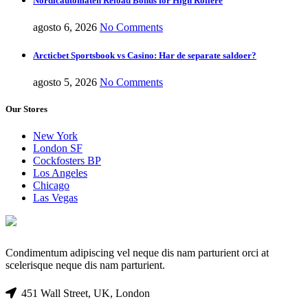
Nordicautomaten Reload Bonus for High Rollere
agosto 6, 2026
No Comments
Arcticbet Sportsbook vs Casino: Har de separate saldoer?
agosto 5, 2026
No Comments
Our Stores
New York
London SF
Cockfosters BP
Los Angeles
Chicago
Las Vegas
Condimentum adipiscing vel neque dis nam parturient orci at
scelerisque neque dis nam parturient.
451 Wall Street, UK, London