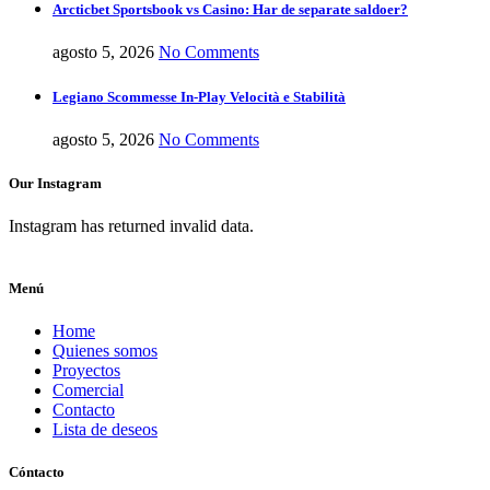
Arcticbet Sportsbook vs Casino: Har de separate saldoer?
agosto 5, 2026
No Comments
Legiano Scommesse In-Play Velocità e Stabilità
agosto 5, 2026
No Comments
Our Instagram
Instagram has returned invalid data.
Menú
Home
Quienes somos
Proyectos
Comercial
Contacto
Lista de deseos
Cóntacto