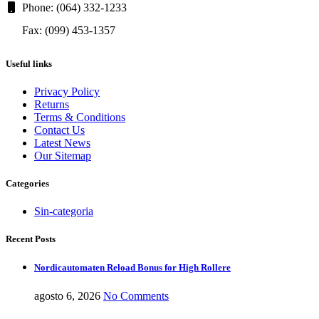
Phone: (064) 332-1233
Fax: (099) 453-1357
Useful links
Privacy Policy
Returns
Terms & Conditions
Contact Us
Latest News
Our Sitemap
Categories
Sin-categoria
Recent Posts
Nordicautomaten Reload Bonus for High Rollere
agosto 6, 2026
No Comments