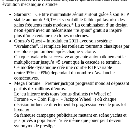
évolution mécanique distincte.
Starburst – Ce titre minimaliste séduit surtout grâce à son RTP
stable autour de 96,1% et sa volatilité faible qui favorise des
gains fréquents mais modestes.* La combinaison d’un design
néon épuré avec un mécanisme “re-spins” gratuit a inspiré
plus d’une centaine de clones modernes.
Gonzo’s Quest – Introduit en 2011 avec son système
“Avalanche”, il remplace les rouleaux tournants classiques par
des blocs qui tombent après chaque victoire.
Chaque avalanche successive augmente automatiquement le
multiplicateur jusqu’à ×5 avant que la cascade se termine.
Ce modèle dynamique crée une courbe RTP variable
(entre 95% et 99%) dépendant du nombre d’avalanche
consécutives.
Mega Fortune – Premier jackpot progressif mondial dépassant
parfois dix millions d’euros.
Le jeu intègre trois tours bonus distincts (« Wheel of
Fortune », « Coin Flip », « Jackpot Wheel ») où chaque
décision influence directement la progression vers le gros lot
luxueux.
Sa fameuse campagne publicitaire mettant en scène yachts et
jets privés a popularisé l’idée même que jouer peut devenir
synonyme de prestige.