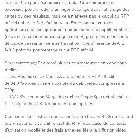
la vidéo Live pour économiser la data. Une compression
excessive peut introduire un léger décalage dans l’affichage des
cartes ou des résultats, mais cela n’affecte pas le calcul du RTP
officiel qui reste fixé côté serveur. En revanche, certains
opérateurs mobiles appliquent une petite marge supplémentaire
(souvent appelée « house edge ajusté ») pour couvrir les coûts
de bande passante ; cela se traduit par une différence de‑0,2
à‑0,5 point de pourcentage sur le RTP affiché.
Silversantestudy.Fr a testé plusieurs plateformes en conditions
réelles :
–
Live Roulette
chez CasinoX a présenté un RTP effectif
de 94,3 % après prise en compte du débit vidéo compressé à
720p.
–
RNG Slots
comme
Mega Joker
chez CryptoSpin ont affiché un
RTP stable de 97,8 % même en roaming LTE.
Ces exemples illustrent que le choix entre Live et RNG ne dépend
pas uniquement du chiffre brut du RTP mais aussi du contexte
d’utilisation mobile et des frais annexes liés à la diffusion vidéo.