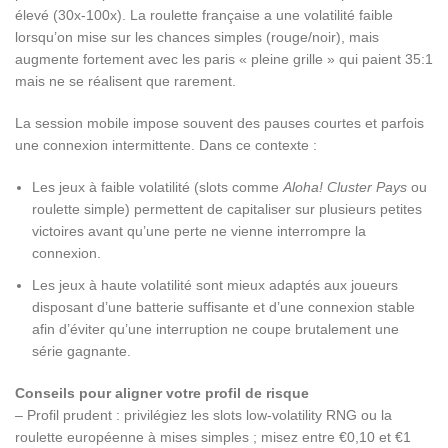
élevé (30x‑100x). La roulette française a une volatilité faible
lorsqu’on mise sur les chances simples (rouge/noir), mais
augmente fortement avec les paris « pleine grille » qui paient 35:1
mais ne se réalisent que rarement.
La session mobile impose souvent des pauses courtes et parfois
une connexion intermittente. Dans ce contexte :
Les jeux à faible volatilité (slots comme
Aloha! Cluster Pays
ou
roulette simple) permettent de capitaliser sur plusieurs petites
victoires avant qu’une perte ne vienne interrompre la
connexion.
Les jeux à haute volatilité sont mieux adaptés aux joueurs
disposant d’une batterie suffisante et d’une connexion stable
afin d’éviter qu’une interruption ne coupe brutalement une
série gagnante.
Conseils pour aligner votre profil de risque
– Profil prudent : privilégiez les slots low‑volatility RNG ou la
roulette européenne à mises simples ; misez entre €0,10 et €1