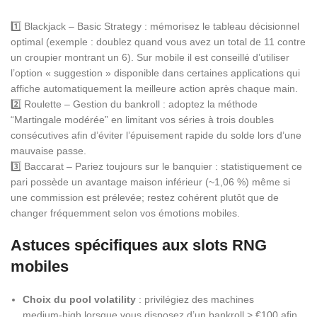
1️⃣ Blackjack – Basic Strategy : mémorisez le tableau décisionnel
optimal (exemple : doublez quand vous avez un total de 11 contre
un croupier montrant un 6). Sur mobile il est conseillé d’utiliser
l’option « suggestion » disponible dans certaines applications qui
affiche automatiquement la meilleure action après chaque main.
2️⃣ Roulette – Gestion du bankroll : adoptez la méthode
“Martingale modérée” en limitant vos séries à trois doubles
consécutives afin d’éviter l’épuisement rapide du solde lors d’une
mauvaise passe.
3️⃣ Baccarat – Pariez toujours sur le banquier : statistiquement ce
pari possède un avantage maison inférieur (~1,06 %) même si
une commission est prélevée; restez cohérent plutôt que de
changer fréquemment selon vos émotions mobiles.
Astuces spécifiques aux slots RNG
mobiles
Choix du pool volatility
: privilégiez des machines
medium‑high lorsque vous disposez d’un bankroll > €100 afin