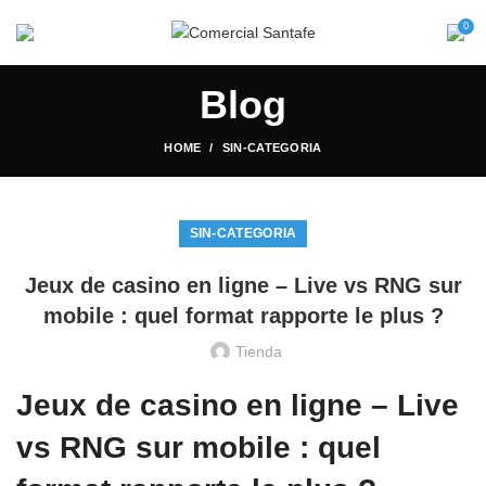
0
Blog
HOME
SIN-CATEGORIA
SIN-CATEGORIA
Jeux de casino en ligne – Live vs RNG sur
mobile : quel format rapporte le plus ?
Tienda
Jeux de casino en ligne – Live
vs RNG sur mobile : quel