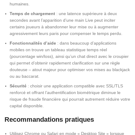
humaines.
Temps de chargement
: une latence supérieure à deux
secondes avant l’apparition d’une main Live peut inciter
certains joueurs à abandonner leur mise ou à augmenter
agressivement leurs paris pour compenser le temps perdu.
Fonctionnalités d’aide
: dans beaucoup d’applications
mobiles on trouve un tableau statistique temps réel
(pourcentage win/loss), ainsi qu’un chat direct avec le croupier
qui permet d’obtenir rapidement clarification sur une règle
douteuse – atout majeur pour optimiser vos mises au blackjack
ou au baccarat.
Sécurité
: choisir une application compatible avec SSL/TLS
renforcé et offrant l’authentification biométrique diminue le
risque de fraude financière qui pourrait autrement réduire votre
capital disponible.
Recommandations pratiques
Utilisez Chrome ou Safari en mode « Desktop Site » lorsque