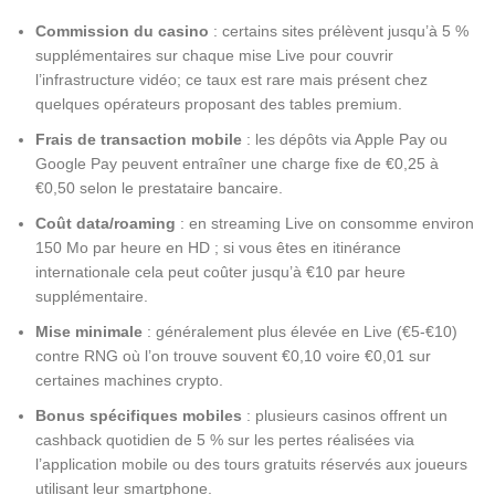
Commission du casino
: certains sites prélèvent jusqu’à 5 %
supplémentaires sur chaque mise Live pour couvrir
l’infrastructure vidéo; ce taux est rare mais présent chez
quelques opérateurs proposant des tables premium.
Frais de transaction mobile
: les dépôts via Apple Pay ou
Google Pay peuvent entraîner une charge fixe de €0,25 à
€0,50 selon le prestataire bancaire.
Coût data/roaming
: en streaming Live on consomme environ
150 Mo par heure en HD ; si vous êtes en itinérance
internationale cela peut coûter jusqu’à €10 par heure
supplémentaire.
Mise minimale
: généralement plus élevée en Live (€5‑€10)
contre RNG où l’on trouve souvent €0,10 voire €0,01 sur
certaines machines crypto.
Bonus spécifiques mobiles
: plusieurs casinos offrent un
cashback quotidien de 5 % sur les pertes réalisées via
l’application mobile ou des tours gratuits réservés aux joueurs
utilisant leur smartphone.