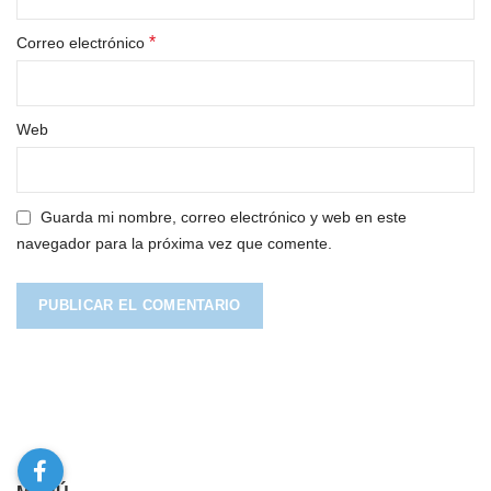
*
Correo electrónico
Web
Guarda mi nombre, correo electrónico y web en este
navegador para la próxima vez que comente.