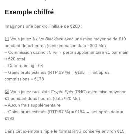
Exemple chiffré
Imaginons une bankroll initiale de €200 :
1️⃣ Vous jouez à
Live Blackjack
avec une mise moyenne de €10
pendant deux heures (consommation data ≈300 Mo).
– Commission casino : 5 % → perte supplémentaire €1 par main
≈ €20 total
– Data roaming : €6
– Gains bruts estimés (RTP 99 %) = €198 → net après
commissions = €178
2️⃣ Vous jouez aux slots
Crypto Spin
(RNG) avec mise moyenne
€1 pendant deux heures (data ≈20 Mo).
– Aucun frais supplémentaire
– Gains bruts estimés (RTP 97 %) = €194 → net après data =
€193
Dans cet exemple simple le format RNG conserve environ €15