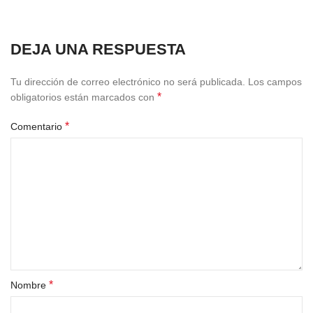
DEJA UNA RESPUESTA
Tu dirección de correo electrónico no será publicada.
Los campos
*
obligatorios están marcados con
*
Comentario
*
Nombre