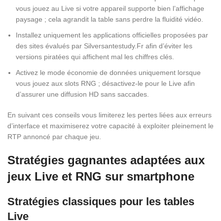
vous jouez au Live si votre appareil supporte bien l’affichage
paysage ; cela agrandit la table sans perdre la fluidité vidéo.
Installez uniquement les applications officielles proposées par
des sites évalués par Silversantestudy.Fr afin d’éviter les
versions piratées qui affichent mal les chiffres clés.
Activez le mode économie de données uniquement lorsque
vous jouez aux slots RNG ; désactivez‑le pour le Live afin
d’assurer une diffusion HD sans saccades.
En suivant ces conseils vous limiterez les pertes liées aux erreurs
d’interface et maximiserez votre capacité à exploiter pleinement le
RTP annoncé par chaque jeu.
Stratégies gagnantes adaptées aux
jeux Live et RNG sur smartphone
Stratégies classiques pour les tables
Live