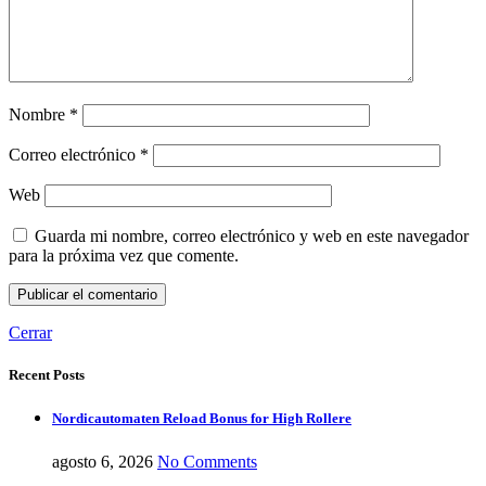
Nombre
*
Correo electrónico
*
Web
Guarda mi nombre, correo electrónico y web en este navegador
para la próxima vez que comente.
Cerrar
Recent Posts
Nordicautomaten Reload Bonus for High Rollere
agosto 6, 2026
No Comments