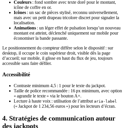
Couleurs
: fond sombre avec texte doré pour le montant,
icône de coffre en or.
Icônes
: un sac de pièces stylisé, reconnu universellement,
mais avec un petit drapeau tricolore discret pour signaler la
localisation.
Animations
: un léger effet de pulsation lorsqu’un nouveau
montant est atteint, déclenché uniquement sur mobile pour
économiser la bande passante.
Le positionnement du compteur diffère selon le dispositif : sur
desktop, il occupe le coin supérieur droit, visible dès la page
d’accueil; sur mobile, il glisse en haut du flux de jeu, toujours
accessible sans faire défiler.
Accessibilité
Contraste minimum 4,5 : 1 pour le texte du jackpot.
Taille de police recommandée : 16 px minimum, avec option
« agrandir le texte » via le bouton A+.
Lecture à haute voix : utilisation de l’attribut
aria-label
(« Jackpot de 1 234,56 euros ») pour les lecteurs d’écran.
4. Stratégies de communication autour
des jackpots