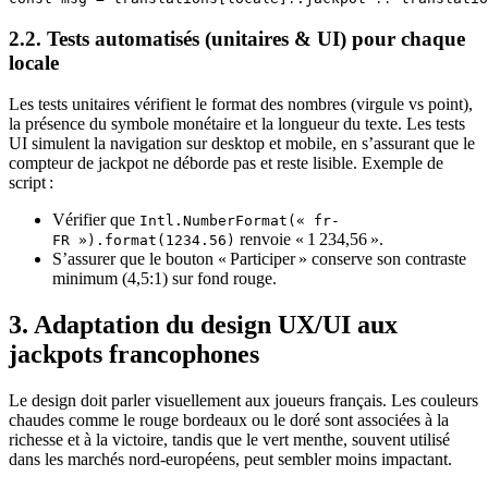
2.2. Tests automatisés (unitaires & UI) pour chaque
locale
Les tests unitaires vérifient le format des nombres (virgule vs point),
la présence du symbole monétaire et la longueur du texte. Les tests
UI simulent la navigation sur desktop et mobile, en s’assurant que le
compteur de jackpot ne déborde pas et reste lisible. Exemple de
script :
Vérifier que
Intl.NumberFormat(« fr-
renvoie « 1 234,56 ».
FR »).format(1234.56)
S’assurer que le bouton « Participer » conserve son contraste
minimum (4,5:1) sur fond rouge.
3. Adaptation du design UX/UI aux
jackpots francophones
Le design doit parler visuellement aux joueurs français. Les couleurs
chaudes comme le rouge bordeaux ou le doré sont associées à la
richesse et à la victoire, tandis que le vert menthe, souvent utilisé
dans les marchés nord‑européens, peut sembler moins impactant.