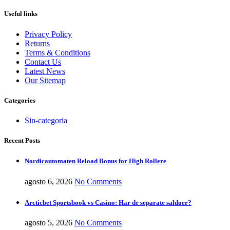
Useful links
Privacy Policy
Returns
Terms & Conditions
Contact Us
Latest News
Our Sitemap
Categories
Sin-categoria
Recent Posts
Nordicautomaten Reload Bonus for High Rollere
agosto 6, 2026
No Comments
Arcticbet Sportsbook vs Casino: Har de separate saldoer?
agosto 5, 2026
No Comments