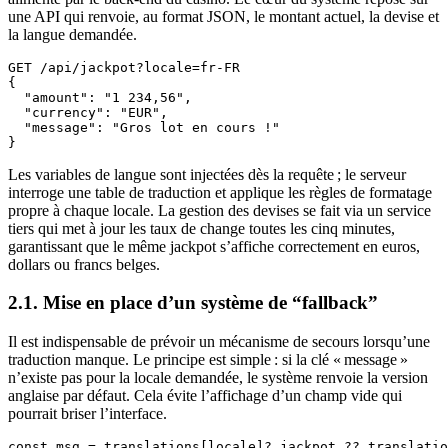
une API qui renvoie, au format JSON, le montant actuel, la devise et
la langue demandée.
GET /api/jackpot?locale=fr-FR

{

  "amount": "1 234,56",

  "currency": "EUR",

  "message": "Gros lot en cours !"

Les variables de langue sont injectées dès la requête ; le serveur
interroge une table de traduction et applique les règles de formatage
propre à chaque locale. La gestion des devises se fait via un service
tiers qui met à jour les taux de change toutes les cinq minutes,
garantissant que le même jackpot s’affiche correctement en euros,
dollars ou francs belges.
2.1. Mise en place d’un système de “fallback”
Il est indispensable de prévoir un mécanisme de secours lorsqu’une
traduction manque. Le principe est simple : si la clé « message »
n’existe pas pour la locale demandée, le système renvoie la version
anglaise par défaut. Cela évite l’affichage d’un champ vide qui
pourrait briser l’interface.