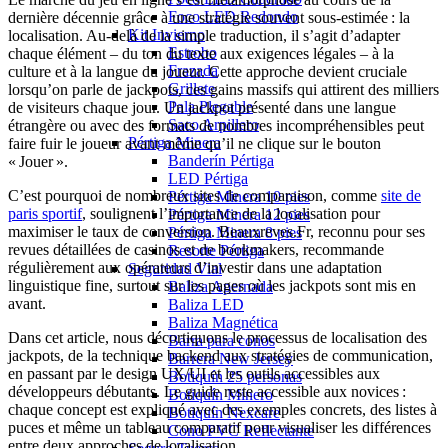
Foco LED Redondo
dernière décennie grâce à une stratégie souvent sous‑estimée : la
Kit Invierno
localisation. Au‑delà de la simple traduction, il s’agit d’adapter
Estrobo
chaque élément – du ton du texte aux exigences légales – à la
Frazada
culture et à la langue du joueur. Cette approche devient cruciale
Grillete
lorsqu’on parle de jackpots, ces gains massifs qui attirent des milliers
Pala Plegable
de visiteurs chaque jour. Un jackpot présenté dans une langue
Saco Arpillero
étrangère ou avec des formats de nombres incompréhensibles peut
Pértiga Minera
faire fuir le joueur avant même qu’il ne clique sur le bouton
Banderín Pértiga
« Jouer ».
LED Pértiga
C’est pourquoi de nombreux sites de comparaison, comme
site de
Pértiga Minera 10 pies
paris sportif
, soulignent l’importance de la localisation pour
Pértiga Minera 12 pies
maximiser le taux de conversion. Beauxreves.Fr, reconnu pour ses
Pértiga Minera 8 pies
revues détaillées de casinos et de bookmakers, recommande
Resorte Pértiga
régulièrement aux opérateurs d’investir dans une adaptation
Seguridad Vial
linguistique fine, surtout sur les pages où les jackpots sont mis en
Baliza Apernada
avant.
Baliza LED
Baliza Magnética
Dans cet article, nous décortiquons le processus de localisation des
Barra para conos
jackpots, de la technique backend aux stratégies de communication,
Barrera New Jersey
en passant par le design UX/UI et les outils accessibles aux
Botiquín 25 personas
développeurs débutants. Le guide reste accessible aux novices :
Botiquín Minero
chaque concept est expliqué avec des exemples concrets, des listes à
Botiquín Nexcare
puces et même un tableau comparatif pour visualiser les différences
Cono PVC Reflectante
entre deux approches de localisation.