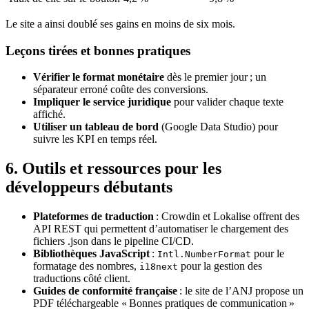
Le site a ainsi doublé ses gains en moins de six mois.
Leçons tirées et bonnes pratiques
Vérifier le format monétaire
dès le premier jour ; un
séparateur erroné coûte des conversions.
Impliquer le service juridique
pour valider chaque texte
affiché.
Utiliser un tableau de bord
(Google Data Studio) pour
suivre les KPI en temps réel.
6. Outils et ressources pour les
développeurs débutants
Plateformes de traduction
: Crowdin et Lokalise offrent des
API REST qui permettent d’automatiser le chargement des
fichiers .json dans le pipeline CI/CD.
Bibliothèques JavaScript
:
pour le
Intl.NumberFormat
formatage des nombres,
pour la gestion des
i18next
traductions côté client.
Guides de conformité française
: le site de l’ANJ propose un
PDF téléchargeable « Bonnes pratiques de communication »