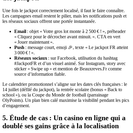
Une fois le jackpot correctement localisé, il faut le faire connaître.
Les campagnes email restent le pilier, mais les notifications push et
les réseaux sociaux offrent une portée instantanée.
Email
: objet « Votre gros lot monte à 2 500 € ! », préheader
« Cliquez pour le décrocher avant minuit. ». CTA en vert
« Jouer maintenant ».
Push
: message court, emoji 🎉, texte « Le jackpot FR atteint
3 000 € ! ».
Réseaux sociaux
: sur Facebook, utilisation du hashtag
#JackpotFR et d’un visuel animé. Sur Instagram, story avec
sticker « Swipe up » et mention de Beauxreves.Fr comme
source d’information fiable.
Le calendrier promotionnel s’aligne sur les dates clés françaises : le
14 juillet (défilé du jackpot), la rentrée scolaire (bonus « Back to
school »), ou la Coupe du Monde de football (parrainage
OlyPoints). Un plan bien calé maximise la visibilité pendant les pics
d’engagement.
5. Étude de cas : Un casino en ligne qui a
doublé ses gains grâce à la localisation