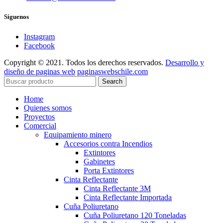
Síguenos
Instagram
Facebook
Copyright © 2021. Todos los derechos reservados.
Desarrollo y
diseño de paginas web
paginaswebschile.com
Search
Home
Quienes somos
Proyectos
Comercial
Equipamiento minero
Accesorios contra Incendios
Extintores
Gabinetes
Porta Extintores
Cinta Reflectante
Cinta Reflectante 3M
Cinta Reflectante Importada
Cuña Poliuretano
Cuña Poliuretano 120 Toneladas