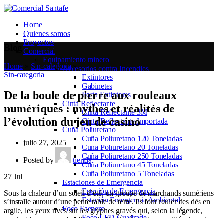
Home
Quienes somos
Proyectos
Blog
Comercial
Equipamiento minero
Home
»
Sin-categoria
»
Accesorios contra Incendios
Sin-categoria
Extintores
Gabinetes
De la boule de pierre aux rouleaux
Porta Extintores
Cinta Reflectante
numériques : mythes et réalités de
Cinta Reflectante 3M
l’évolution du jeu de casino
Cinta Reflectante Importada
Cuña Poliuretano
Cuña Poliuretano 120 Toneladas
julio 27, 2025
Cuña Poliuretano 20 Toneladas
Cuña Poliuretano 250 Toneladas
Posted by
tienda
Cuña Poliuretano 45 Toneladas
Cuña Poliuretano 5 Toneladas
27
Jul
Estaciones de Emergencia
Estación de Emergencia
Sous la chaleur d’un soleil d’été, un groupe de marchands sumériens
Estación Emergencia Ambiental
s’installe autour d’une petite table de terre. Ils font rouler des dés en
Foco Faenero
argile, les yeux rivés sur les glyphes gravés qui, selon la légende,
Foco LED Cuadrado