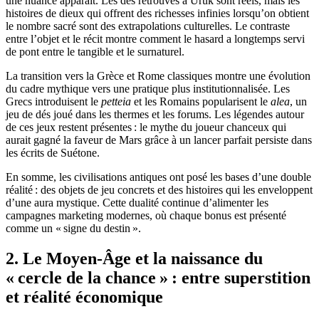
une nuance apparaît. Les dés retrouvés à Uruk sont réels, mais les
histoires de dieux qui offrent des richesses infinies lorsqu’on obtient
le nombre sacré sont des extrapolations culturelles. Le contraste
entre l’objet et le récit montre comment le hasard a longtemps servi
de pont entre le tangible et le surnaturel.
La transition vers la Grèce et Rome classiques montre une évolution
du cadre mythique vers une pratique plus institutionnalisée. Les
Grecs introduisent le
petteia
et les Romains popularisent le
alea
, un
jeu de dés joué dans les thermes et les forums. Les légendes autour
de ces jeux restent présentes : le mythe du joueur chanceux qui
aurait gagné la faveur de Mars grâce à un lancer parfait persiste dans
les écrits de Suétone.
En somme, les civilisations antiques ont posé les bases d’une double
réalité : des objets de jeu concrets et des histoires qui les enveloppent
d’une aura mystique. Cette dualité continue d’alimenter les
campagnes marketing modernes, où chaque bonus est présenté
comme un « signe du destin ».
2. Le Moyen‑Âge et la naissance du
« cercle de la chance » : entre superstition
et réalité économique