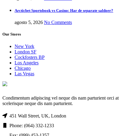
Arcticbet Sportsbook vs Casino: Har de separate saldoer?
agosto 5, 2026
No Comments
Our Stores
New York
London SF
Cockfosters BP
Los Angeles
Chicago
Las Vegas
Condimentum adipiscing vel neque dis nam parturient orci at
scelerisque neque dis nam parturient.
451 Wall Street, UK, London
Phone: (064) 332-1233
Fax: (099) 453-1357