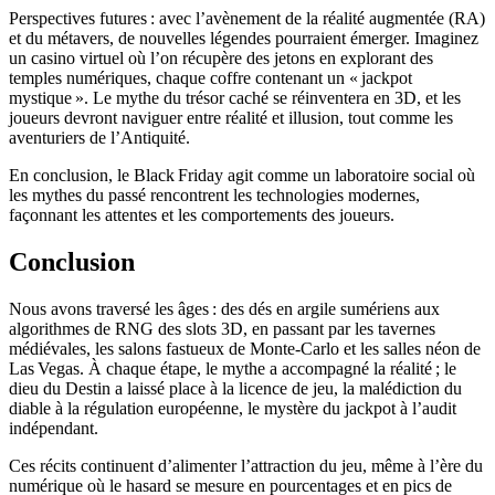
Perspectives futures : avec l’avènement de la réalité augmentée (RA)
et du métavers, de nouvelles légendes pourraient émerger. Imaginez
un casino virtuel où l’on récupère des jetons en explorant des
temples numériques, chaque coffre contenant un « jackpot
mystique ». Le mythe du trésor caché se réinventera en 3D, et les
joueurs devront naviguer entre réalité et illusion, tout comme les
aventuriers de l’Antiquité.
En conclusion, le Black Friday agit comme un laboratoire social où
les mythes du passé rencontrent les technologies modernes,
façonnant les attentes et les comportements des joueurs.
Conclusion
Nous avons traversé les âges : des dés en argile sumériens aux
algorithmes de RNG des slots 3D, en passant par les tavernes
médiévales, les salons fastueux de Monte‑Carlo et les salles néon de
Las Vegas. À chaque étape, le mythe a accompagné la réalité ; le
dieu du Destin a laissé place à la licence de jeu, la malédiction du
diable à la régulation européenne, le mystère du jackpot à l’audit
indépendant.
Ces récits continuent d’alimenter l’attraction du jeu, même à l’ère du
numérique où le hasard se mesure en pourcentages et en pics de