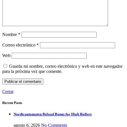
Nombre
*
Correo electrónico
*
Web
Guarda mi nombre, correo electrónico y web en este navegador
para la próxima vez que comente.
Cerrar
Recent Posts
Nordicautomaten Reload Bonus for High Rollere
agosto 6, 2026
No Comments