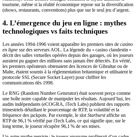
tourisme, même si la réalité économique repose sur la diversification
(shows, restaurants, conventions) plus que sur le seul jeu d’argent.
4. L’émergence du jeu en ligne : mythes
technologiques vs faits techniques
Les années 1994‑1996 voient apparaître les premiers sites de
casino
en ligne
sur des serveurs AOL. La légende du « casino clandestin »
décrit des salles virtuelles opérées depuis des garages, où les joueurs
auraient pu gagner des millions sans jamais être détectés. En vérité,
les premiers opérateurs obtenaient des licences de Gibraltar ou de
Malte, étaient soumis à la réglementation britannique et utilisaient le
protocole SSL (Secure Socket Layer) pour chiffrer les
communications dès 1998.
Le RNG (Random Number Generator) était souvent perçu comme
une boîte noire capable de manipuler les résultats. Aujourd’hui, les
audits indépendants (eCOGRA, iTech Labs) publient des rapports
trimestriels détaillant le pourcentage de RTP, la volatilité et la
fréquence des jackpots. Par exemple, le slot
Starburst
affiche un
RTP de 96,1 % vérifié par iTech Labs, ce qui signifie que, sur le
long terme, le joueur récupère 96,1 % de ses mises.
Un autre mythe persiste : le joueur anonyme profiterait d’un cadre