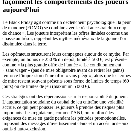
façonnent les comportements des joueurs
aujourd’hui
Le Black Friday agit comme un déclencheur psychologique : la peur
de manquer (FOMO) se combine avec le récit ancestral du « coup
de chance ». Les joueurs interprètent les offres limitées comme une
chasse au trésor, rappelant les mythes médiévaux de la graine d’or
dissimulée dans la terre.
Les opérateurs structurent leurs campagnes autour de ce mythe. Par
exemple, un bonus de 250 % du dépôt, limité à 500 €, est présenté
comme « la plus grande offre de l’année ». Le conditionnement
« sans wager » (pas de mise obligatoire avant de retirer les gains)
renforce l’impression d’une offre « sans piège », alors que les termes
de mise restent souvent présents sous forme de limites de temps (60
jours) ou de limites de jeu (maximum 5 000 €).
Ces stratégies ont des répercussions sur la responsabilité du joueur.
L’augmentation soudaine du capital de jeu entraîne une volatilité
accrue, ce qui peut pousser les joueurs à prendre des risques plus
importants. Les régulateurs, comme l’ANJ, ont renforcé les
exigences de mise en garde pendant les périodes promotionnelles,
imposant des messages d’avertissement clairs et un accès facile aux
outils d’auto‑exclusion.