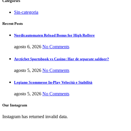
Categories
Sin-categoria
Recent Posts
Nordicautomaten Reload Bonus for High Rollere
agosto 6, 2026
No Comments
Arcticbet Sportsbook vs Casino: Har de separate saldoer?
agosto 5, 2026
No Comments
Legiano Scommesse In-Play Velocità e Stabilità
agosto 5, 2026
No Comments
Our Instagram
Instagram has returned invalid data.