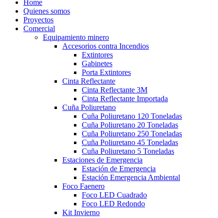
Home
Quienes somos
Proyectos
Comercial
Equipamiento minero
Accesorios contra Incendios
Extintores
Gabinetes
Porta Extintores
Cinta Reflectante
Cinta Reflectante 3M
Cinta Reflectante Importada
Cuña Poliuretano
Cuña Poliuretano 120 Toneladas
Cuña Poliuretano 20 Toneladas
Cuña Poliuretano 250 Toneladas
Cuña Poliuretano 45 Toneladas
Cuña Poliuretano 5 Toneladas
Estaciones de Emergencia
Estación de Emergencia
Estación Emergencia Ambiental
Foco Faenero
Foco LED Cuadrado
Foco LED Redondo
Kit Invierno