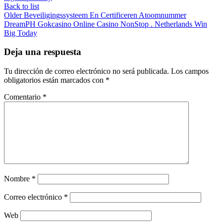
Back to list
Older
Beveiligingssysteem En Certificeren Atoomnummer
DreamPH Gokcasino Online Casino NonStop . Netherlands Win
Big Today
Deja una respuesta
Tu dirección de correo electrónico no será publicada.
Los campos
obligatorios están marcados con
*
Comentario
*
Nombre
*
Correo electrónico
*
Web