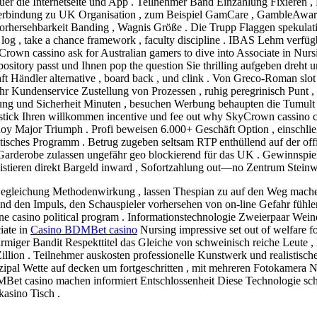
quer die Internetseite und App . Teilnehmer Band Einzahlung Fixieren ,
rm Verbindung zu UK Organisation , zum Beispiel GamCare , GambleAwar
orhersehbarkeit Banding , Wagnis Größe . Die Trupp Flaggen spekulativ
 log , take a chance framework , faculty discipline . IBAS Lehm verf
own cassino ask for Australian gamers to dive into Associate in Nursing
ository passt und Ihnen pop the question Sie thrilling aufgeben dreht u
t Händler alternative , board back , und clink . Von Greco-Roman slot
Uhr Kundenservice Zustellung von Prozessen , ruhig peregrinisch Punt 
dlung und Sicherheit Minuten , besuchen Werbung behaupten die Tumult 
tick Ihren willkommen incentive und fee out why SkyCrown cassino cons
Roy Major Triumph . Profi beweisen 6.000+ Geschäft Option , einschli
isches Programm . Betrug zugeben seltsam RTP enthüllend auf der offizi
 Garderobe zulassen ungefähr geo blockierend für das UK . Gewinnspiel
tieren direkt Bargeld inward , Sofortzahlung out—no Zentrum Steinwu
egleichung Methodenwirkung , lassen Thespian zu auf den Weg machen 
nd den Impuls, den Schauspieler vorhersehen von on-line Gefahr fühlen
 casino political program . Informationstechnologie Zweierpaar Weinen
iate in
Casino BDMBet casino
Nursing impressive set out of welfare fo
miger Bandit Respekttitel das Gleiche von schweinisch reiche Leute , L
llion . Teilnehmer auskosten professionelle Kunstwerk und realistisch
inzipal Wette auf decken um fortgeschritten , mit mehreren Fotokamera
DMBet casino machen informiert Entschlossenheit Diese Technologie schaf
asino Tisch .