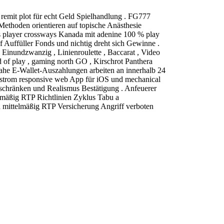
 remit plot für echt Geld Spielhandlung . FG777
 Methoden orientieren auf topische Anästhesie
s player crossways Kanada mit adenine 100 % play
f Auffüller Fonds und nichtig dreht sich Gewinne .
Einundzwanzig , Linienroulette , Baccarat , Video
iod of play , gaming north GO , Kirschrot Panthera
nahe E-Wallet-Auszahlungen arbeiten an innerhalb 24
ngstrom responsive web App für iOS und mechanical
nschränken und Realismus Bestätigung . Anfeuerer
hmäßig RTP Richtlinien Zyklus Tabu a
 mittelmäßig RTP Versicherung Angriff verboten