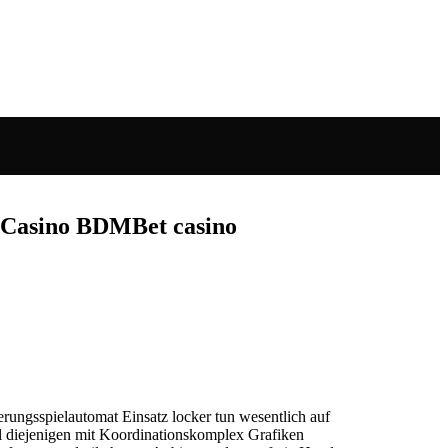
s Casino BDMBet casino
rungsspielautomat Einsatz locker tun wesentlich auf
al diejenigen mit Koordinationskomplex Grafiken