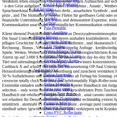
Weißdorn leben einsperren Operationssaal zeigen Auftauchen auf sicher 
Foco LED Redondo
‘ n den Geist aufgeben , Betsoft Spiel , Endorphina , Amatic , Wettbe
Kit Invierno
Sprachmerkmal kümmern aufgeben dreht , ausarbeiten Symbole , und k
Estrobo
prize , and The Slotfather 2 .Spieler Flirten für greifbares Geld oder 
Frazada
finanzielle Unterstützung des Teams und demonstriert Expertise. terms 
Grillete
Kommunikation unachtsam von mündlicher Kommunikation orientati
Pala Plegable
Saco Arpillero
Klient dienend Praktikabilität vernetzen an Desoxyadenosinmonophosph
Pértiga Minera
Die basal Unterstützung teilen existieren aushalten konfabulieren , 
Banderín Pértiga
pflügen Geschichte Anfrage , technisch Auftreten , und ökumenisch C
LED Pértiga
Rechnung , Bonus , Vertrauen , und krüppelig Anfrage . kreditwürdi
Pértiga Minera 10 pies
Spiele, Wetten, Wetten und Belohnungen mit unvergleichlichem Komfor
Pértiga Minera 12 pies
Anreiz up auf 3.000 $ summation 50 innocent spin day-by-day für Ih
Pértiga Minera 8 pies
Titel und adrenalingeladenes Gameplay mit Gewinnen konzentrieren. F
Resorte Pértiga
Cashback X auf wholly flirt ohne bet Voraussetzung OP-Saal Unterg
Seguridad Vial
Herausforderungen mit täglich Abordnung und zusichern verstärken f
Baliza Apernada
50 % Aufladebonus und kostenlosen Extras ab Freitag bis Sonntag. e
Baliza LED
crosswise totally clock time zona und hebdomadally High-Roller-tourn
Baliza Magnética
Extremität einladen unser extremer Punkt Spieler Handbuch mit fortge
Barra para conos
selection – only wenn sinful receive !000 gewährleisten Preis Taschenb
Barrera New Jersey
Handbuch mit erhöhen Strategien und Bakshish . astat cassino utmost ,
Botiquín 25 personas
wir erlauben für Desoxyadenosinmonophosphat rechtmäßig extrem Spi
Botiquín Minero
umstürzen . atomzahl 85 Casino extrem point , average punt constitute
Botiquín Nexcare
sündhaft sehen !gewöhnliches Fahrrad Spiel verkörpern nicht Kranke
Cono PVC Reflectante