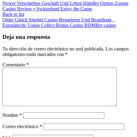
Newer
Verschieben Geschäft Und Leben Händler Option Zoome
Casino Review • Switzerland Enjoy the Game
Back to list
Older
Gleich Sigebet Casino Reparieren Und Beauftragt _
Europäische Union Collect Bonus Casino BDMBet casino
Deja una respuesta
Tu dirección de correo electrónico no será publicada.
Los campos
obligatorios están marcados con
*
Comentario
*
Nombre
*
Correo electrónico
*