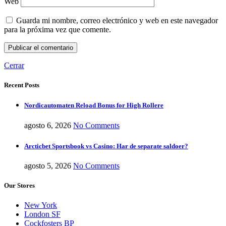
Web
Guarda mi nombre, correo electrónico y web en este navegador
para la próxima vez que comente.
Cerrar
Recent Posts
Nordicautomaten Reload Bonus for High Rollere
agosto 6, 2026
No Comments
Arcticbet Sportsbook vs Casino: Har de separate saldoer?
agosto 5, 2026
No Comments
Our Stores
New York
London SF
Cockfosters BP