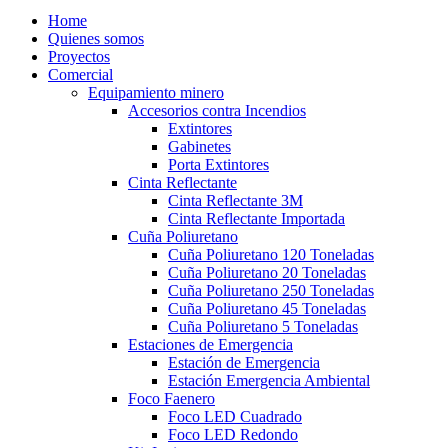
Home
Quienes somos
Proyectos
Comercial
Equipamiento minero
Accesorios contra Incendios
Extintores
Gabinetes
Porta Extintores
Cinta Reflectante
Cinta Reflectante 3M
Cinta Reflectante Importada
Cuña Poliuretano
Cuña Poliuretano 120 Toneladas
Cuña Poliuretano 20 Toneladas
Cuña Poliuretano 250 Toneladas
Cuña Poliuretano 45 Toneladas
Cuña Poliuretano 5 Toneladas
Estaciones de Emergencia
Estación de Emergencia
Estación Emergencia Ambiental
Foco Faenero
Foco LED Cuadrado
Foco LED Redondo