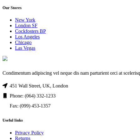
Our Stores
New York
London SF
Cockfosters BP
Los Angeles
Chicago
Las Vegas
Condimentum adipiscing vel neque dis nam parturient orci at sceleris
451 Wall Street, UK, London
Phone: (064) 332-1233
Fax: (099) 453-1357
Useful links
Privacy Policy
Returns