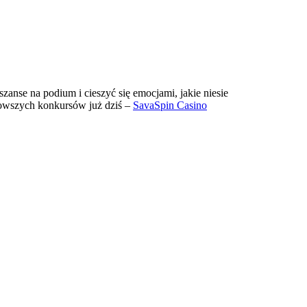
anse na podium i cieszyć się emocjami, jakie niesie
jnowszych konkursów już dziś –
SavaSpin Casino