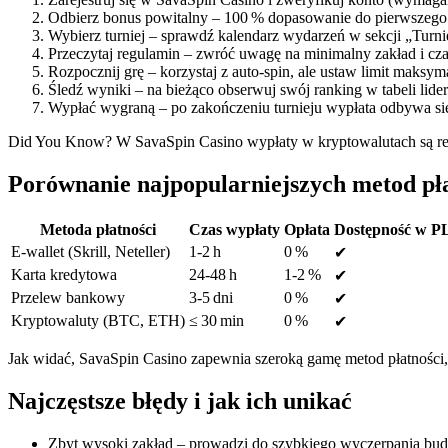
Odbierz bonus powitalny – 100 % dopasowanie do pierwszeg
Wybierz turniej – sprawdź kalendarz wydarzeń w sekcji „Turni
Przeczytaj regulamin – zwróć uwagę na minimalny zakład i cza
Rozpocznij grę – korzystaj z auto‑spin, ale ustaw limit maksy
Śledź wyniki – na bieżąco obserwuj swój ranking w tabeli lide
Wypłać wygraną – po zakończeniu turnieju wypłata odbywa się 
Did You Know? W SavaSpin Casino wypłaty w kryptowalutach są reali
Porównanie najpopularniejszych metod pła
Metoda płatności
Czas wypłaty
Opłata
Dostępność w P
E‑wallet (Skrill, Neteller)
1‑2 h
0 %
✔
Karta kredytowa
24‑48 h
1‑2 %
✔
Przelew bankowy
3‑5 dni
0 %
✔
Kryptowaluty (BTC, ETH)
≤ 30 min
0 %
✔
Jak widać, SavaSpin Casino zapewnia szeroką gamę metod płatności, a 
Najczęstsze błędy i jak ich unikać
Zbyt wysoki zakład – prowadzi do szybkiego wyczerpania bud