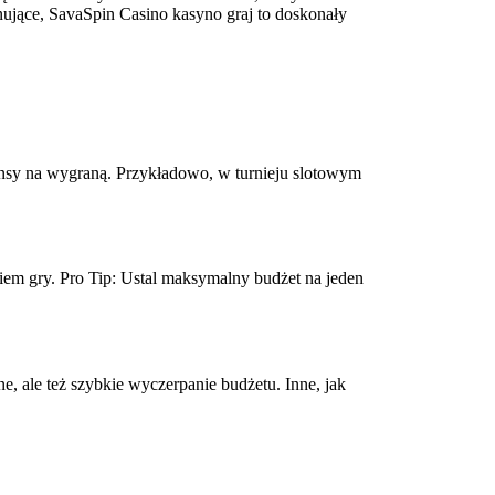
onujące, SavaSpin Casino kasyno graj to doskonały
ansy na wygraną. Przykładowo, w turnieju slotowym
ęciem gry. Pro Tip: Ustal maksymalny budżet na jeden
, ale też szybkie wyczerpanie budżetu. Inne, jak