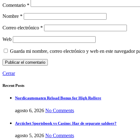
Comentario
*
Nombre
*
Correo electrónico
*
Web
Guarda mi nombre, correo electrónico y web en este navegador p
Cerrar
Recent Posts
Nordicautomaten Reload Bonus for High Rollere
agosto 6, 2026
No Comments
Arcticbet Sportsbook vs Casino: Har de separate saldoer?
agosto 5, 2026
No Comments