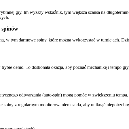
wybranej gry. Im wyższy wskaźnik, tym większa szansa na długotermi
wych.
 spinów
ną, w tym darmowe spiny, które można wykorzystać w turniejach. Dzi
 trybie demo. To doskonała okazja, aby poznać mechanikę i tempo gry, 
atycznego odtwarzania (auto‑spin) mogą pomóc w zwiększeniu tempa, a
kie spiny z regularnym monitorowaniem salda, aby uniknąć niepotrzebny
ne przy wypłatach).