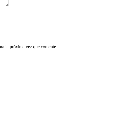
ara la próxima vez que comente.