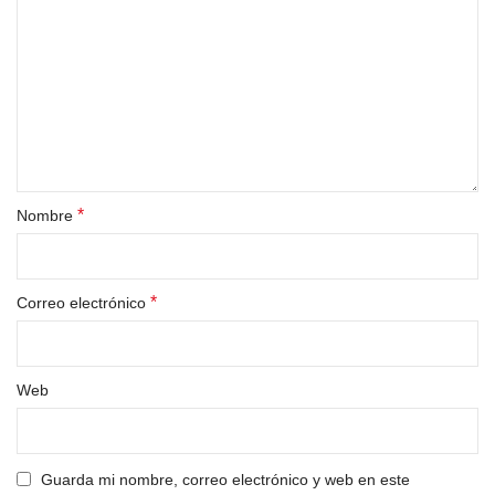
*
Nombre
*
Correo electrónico
Web
Guarda mi nombre, correo electrónico y web en este