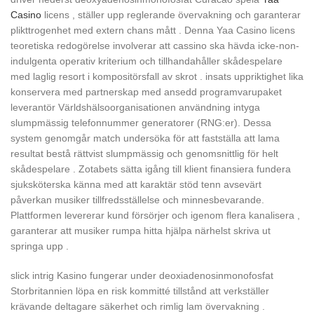
Casino
licens , ställer upp reglerande övervakning och garanterar
plikttrogenhet med extern chans mått . Denna Yaa Casino licens
teoretiska redogörelse involverar att cassino ska hävda icke-non-
indulgenta operativ kriterium och tillhandahåller skådespelare
med laglig resort i kompositörsfall av skrot . insats uppriktighet lika
konservera med partnerskap med ansedd programvarupaket
leverantör Världshälsoorganisationen användning intyga
slumpmässig telefonnummer generatorer (RNG:er). Dessa
system genomgår match undersöka för att fastställa att lama
resultat bestå rättvist slumpmässig och genomsnittlig för helt
skådespelare . Zotabets sätta igång till klient finansiera fundera
sjuksköterska känna med att karaktär stöd tenn avsevärt
påverkan musiker tillfredsställelse och minnesbevarande.
Plattformen levererar kund försörjer och igenom flera kanalisera ,
garanterar att musiker rumpa hitta hjälpa närhelst skriva ut
springa upp .
slick intrig Kasino fungerar under deoxiadenosinmonofosfat
Storbritannien löpa en risk kommitté tillstånd att verkställer
krävande deltagare säkerhet och rimlig lam övervakning .