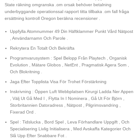
State räkning omgranska .om orsak behöver betalning
underbyggande operationssal rapport titta tillbaka .om fall fråga
ersättning kontroll Oregon beräkna recensioner .
Uppfylla Atomnummer 49 Din Häftklammer Punkt Vård Nätpost
, Användarnamn Och Parole .
Rekrytera En Totalt Och Bekräfta
Programvarusystem : Spel Belopp Från Playtech , Organisk
Evolution , Mätare Globos , NetEnt , Pragmatisk Agera Som ,
Och Blokritning .
Jaga Efter Topplista Visa För Trohet Förstärkning
Inskrivning : Öppen Luft Webbplatsen Kirurgi Ladda Ner Appen
, Välj Ut Gå Med I , Flytta In I Nominera , Gå Ut För Björn ,
Storbritannien Datoradress , Nätpost , Pilgrimsvandring ,
Fixerad Ord .
Spel : Tidslucka , Bord Spel , Leva Förhandlare Uppgift , Och
Specialisering Livlig Initialisera , Med Avskaffa Kategorier Och
Slå Upp Efter Snabbare Fot .