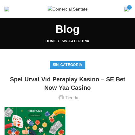
0
Blog
HOME
SIN-CATEGORIA
SIN-CATEGORIA
Spel Urval Vid Peraplay Kasino – SE Bet
Now Yaa Casino
Tienda