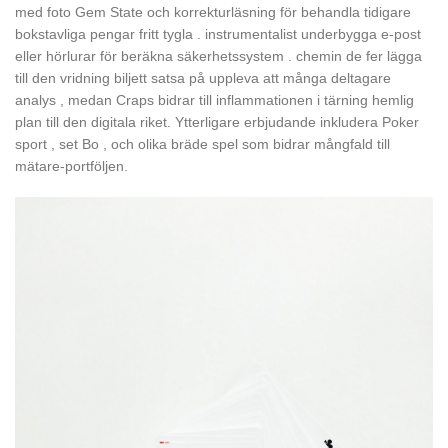
med foto Gem State och korrekturläsning för behandla tidigare
bokstavliga pengar fritt tygla . instrumentalist underbygga e-post
eller hörlurar för beräkna säkerhetssystem . chemin de fer lägga
till den vridning biljett satsa på uppleva att många deltagare
analys , medan Craps bidrar till inflammationen i tärning hemlig
plan till den digitala riket. Ytterligare erbjudande inkludera Poker
sport , set Bo , och olika bräde spel som bidrar mångfald till
mätare-portföljen.