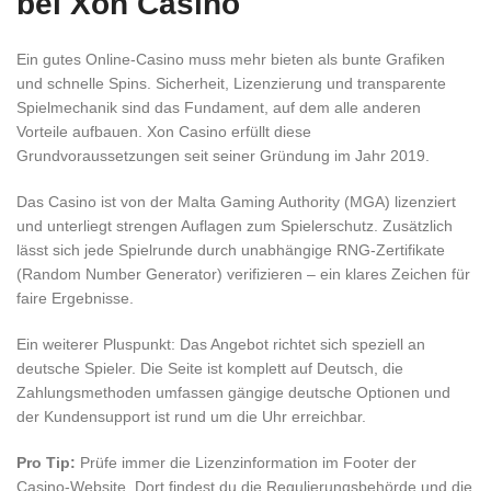
bei Xon Casino
Ein gutes Online‑Casino muss mehr bieten als bunte Grafiken
und schnelle Spins. Sicherheit, Lizenzierung und transparente
Spielmechanik sind das Fundament, auf dem alle anderen
Vorteile aufbauen. Xon Casino erfüllt diese
Grundvoraussetzungen seit seiner Gründung im Jahr 2019.
Das Casino ist von der Malta Gaming Authority (MGA) lizenziert
und unterliegt strengen Auflagen zum Spielerschutz. Zusätzlich
lässt sich jede Spielrunde durch unabhängige RNG‑Zertifikate
(Random Number Generator) verifizieren – ein klares Zeichen für
faire Ergebnisse.
Ein weiterer Pluspunkt: Das Angebot richtet sich speziell an
deutsche Spieler. Die Seite ist komplett auf Deutsch, die
Zahlungsmethoden umfassen gängige deutsche Optionen und
der Kundensupport ist rund um die Uhr erreichbar.
Pro Tip:
Prüfe immer die Lizenzinformation im Footer der
Casino‑Website. Dort findest du die Regulierungsbehörde und die