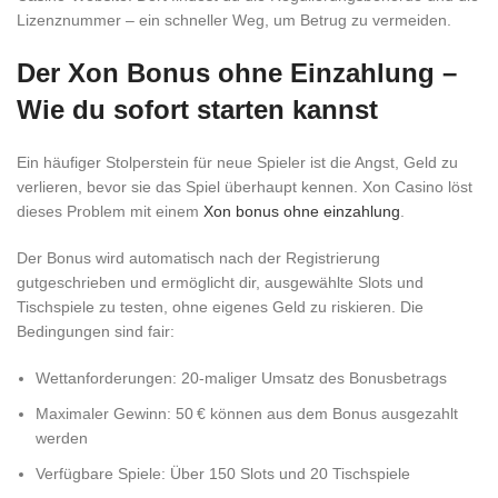
Lizenznummer – ein schneller Weg, um Betrug zu vermeiden.
Der Xon Bonus ohne Einzahlung –
Wie du sofort starten kannst
Ein häufiger Stolperstein für neue Spieler ist die Angst, Geld zu
verlieren, bevor sie das Spiel überhaupt kennen. Xon Casino löst
dieses Problem mit einem
Xon bonus ohne einzahlung
.
Der Bonus wird automatisch nach der Registrierung
gutgeschrieben und ermöglicht dir, ausgewählte Slots und
Tischspiele zu testen, ohne eigenes Geld zu riskieren. Die
Bedingungen sind fair:
Wettanforderungen: 20‑maliger Umsatz des Bonusbetrags
Maximaler Gewinn: 50 € können aus dem Bonus ausgezahlt
werden
Verfügbare Spiele: Über 150 Slots und 20 Tischspiele