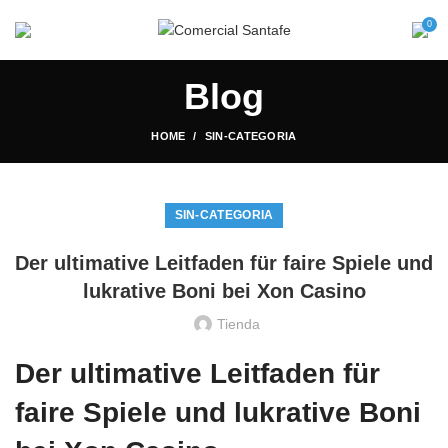
0
Blog
HOME
SIN-CATEGORIA
SIN-CATEGORIA
Der ultimative Leitfaden für faire Spiele und
lukrative Boni bei Xon Casino
Tienda
Der ultimative Leitfaden für
faire Spiele und lukrative Boni