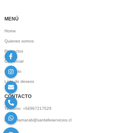
MENÚ
Home
Quienes somos
Proyectos
Comercial
Contacto
Lista de deseos
CÓNTACTO
Teléfono: +56967217529
Email:
tamarab@santafeservicios.cl