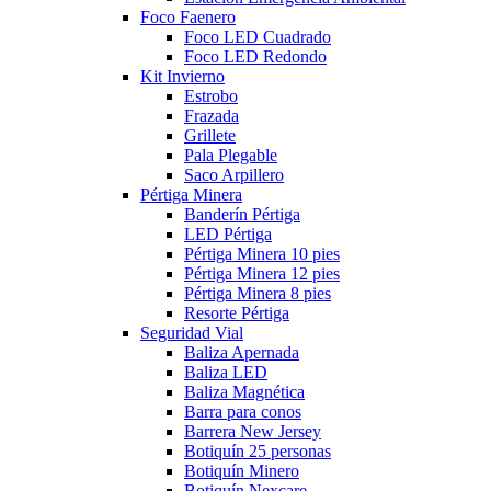
Foco Faenero
Foco LED Cuadrado
Foco LED Redondo
Kit Invierno
Estrobo
Frazada
Grillete
Pala Plegable
Saco Arpillero
Pértiga Minera
Banderín Pértiga
LED Pértiga
Pértiga Minera 10 pies
Pértiga Minera 12 pies
Pértiga Minera 8 pies
Resorte Pértiga
Seguridad Vial
Baliza Apernada
Baliza LED
Baliza Magnética
Barra para conos
Barrera New Jersey
Botiquín 25 personas
Botiquín Minero
Botiquín Nexcare