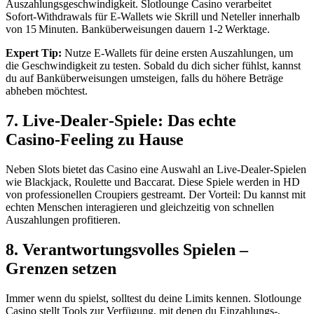
Auszahlungsgeschwindigkeit. Slotlounge Casino verarbeitet
Sofort‑Withdrawals für E‑Wallets wie Skrill und Neteller innerhalb
von 15 Minuten. Banküberweisungen dauern 1‑2 Werktage.
Expert Tip:
Nutze E‑Wallets für deine ersten Auszahlungen, um
die Geschwindigkeit zu testen. Sobald du dich sicher fühlst, kannst
du auf Banküberweisungen umsteigen, falls du höhere Beträge
abheben möchtest.
7. Live‑Dealer‑Spiele: Das echte
Casino‑Feeling zu Hause
Neben Slots bietet das Casino eine Auswahl an Live‑Dealer‑Spielen
wie Blackjack, Roulette und Baccarat. Diese Spiele werden in HD
von professionellen Croupiers gestreamt. Der Vorteil: Du kannst mit
echten Menschen interagieren und gleichzeitig von schnellen
Auszahlungen profitieren.
8. Verantwortungsvolles Spielen –
Grenzen setzen
Immer wenn du spielst, solltest du deine Limits kennen. Slotlounge
Casino stellt Tools zur Verfügung, mit denen du Einzahlungs‑,