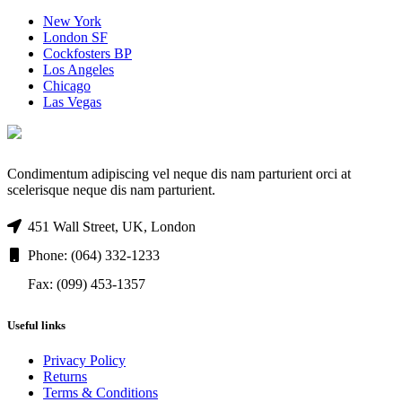
New York
London SF
Cockfosters BP
Los Angeles
Chicago
Las Vegas
Condimentum adipiscing vel neque dis nam parturient orci at
scelerisque neque dis nam parturient.
451 Wall Street, UK, London
Phone: (064) 332-1233
Fax: (099) 453-1357
Useful links
Privacy Policy
Returns
Terms & Conditions