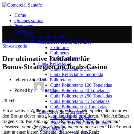
Home
Quienes somos
Proyectos
Blog
Comercial
Equipamiento minero
Home
»
Sin-categoria
»
Accesorios contra Incendios
Sin-categoria
Extintores
Gabinetes
Der ultimative Leitfaden für
Porta Extintores
Cinta Reflectante
Bonus‑Strategien im Realz Casino
Cinta Reflectante 3M
Cinta Reflectante Importada
febrero 28, 2026
Cuña Poliuretano
Cuña Poliuretano 120 Toneladas
Posted by
tienda
Cuña Poliuretano 20 Toneladas
Cuña Poliuretano 250 Toneladas
28
Feb
Cuña Poliuretano 45 Toneladas
Cuña Poliuretano 5 Toneladas
Ein attraktiver Willkommensbonus lockt viele Spieler, doch nur wer
Estaciones de Emergencia
den Bonus clever nutzt, kann langfristig profitieren. Viele Anfänger
Estación de Emergencia
fragen sich:
Wie kann ich den Bonus ohne Einzahlung optimal
Estación Emergencia Ambiental
einsetzen, ohne die Umsatzbedingungen zu übersehen?
Die Antwort
Foco Faenero
liegt in einer klaren Strategie, die sowohl den Realz
Foco LED Cuadrado