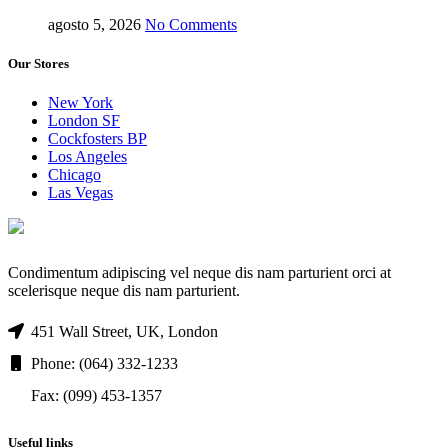
agosto 5, 2026
No Comments
Our Stores
New York
London SF
Cockfosters BP
Los Angeles
Chicago
Las Vegas
Condimentum adipiscing vel neque dis nam parturient orci at
scelerisque neque dis nam parturient.
451 Wall Street, UK, London
Phone: (064) 332-1233
Fax: (099) 453-1357
Useful links