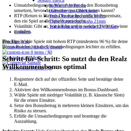
Seguro Tuerca
Umsatzbedingungen: Wie oft musst du den Bonusbetrag
Indicador de Tuerca
umsetzen, bevor du Gewinne auszahlen lassen kannst?
Indicador tipo Checkpoint
RTP (Return to Player): Der durchschnittliche Prozentsatz,
Traba Tuerca tipo araña 19mm
den ein Spiel an die Spieler zurückgibt.
Traba Tuerca tipo araña 21mm
Volatilität: Gibt an, wie häufig und in welcher Höhe Gewinne
Traba Tuerca tipo corona 32 y 33mm
ausfallen.
Contacto
Pro Tip:
Wähle Spiele mit hohem RTP (mindestens 96 %) für deine
Bonus‑Runden, um die Umsatzbedingungen leichter zu erfüllen.
0
Lista de deseos
0
items
/
$
0
Menu
Schritt‑für‑Schritt: So nutzt du den Realz
Willkommensbonus optimal
0
items
/
$
0
Registriere dich auf der offiziellen Seite und bestätige deine
E‑Mail.
Aktiviere den Willkommensbonus im Bonus‑Dashboard.
Wähle Spiele mit niedriger Volatilität (z. B. klassische Slots)
für die ersten Einsätze.
Setze den Bonusbetrag in mehreren kleinen Einsätzen, um das
Risiko zu streuen.
Erfülle die Umsatzbedingungen und beantrage die
Auszahlung.