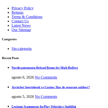
Privacy Policy
Returns
Terms & Conditions
Contact Us
Latest News
Our Sitemap
Categories
Sin-categoria
Recent Posts
Nordicautomaten Reload Bonus for High Rollere
agosto 6, 2026
No Comments
Arcticbet Sportsbook vs Casino: Har de separate saldoer?
agosto 5, 2026
No Comments
Legiano Scommesse In-Play Velocità e Stabilità