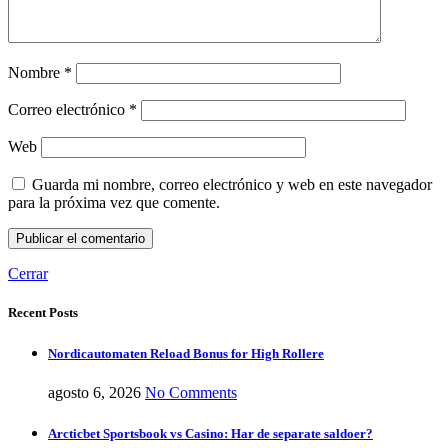
Nombre
*
Correo electrónico
*
Web
Guarda mi nombre, correo electrónico y web en este navegador
para la próxima vez que comente.
Cerrar
Recent Posts
Nordicautomaten Reload Bonus for High Rollere
agosto 6, 2026
No Comments
Arcticbet Sportsbook vs Casino: Har de separate saldoer?