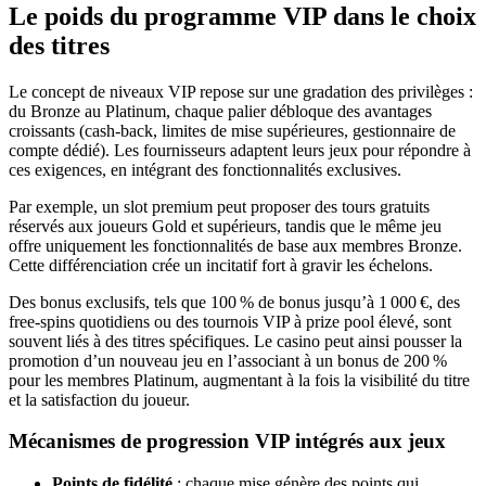
Le poids du programme VIP dans le choix
des titres
Le concept de niveaux VIP repose sur une gradation des privilèges :
du Bronze au Platinum, chaque palier débloque des avantages
croissants (cash‑back, limites de mise supérieures, gestionnaire de
compte dédié). Les fournisseurs adaptent leurs jeux pour répondre à
ces exigences, en intégrant des fonctionnalités exclusives.
Par exemple, un slot premium peut proposer des tours gratuits
réservés aux joueurs Gold et supérieurs, tandis que le même jeu
offre uniquement les fonctionnalités de base aux membres Bronze.
Cette différenciation crée un incitatif fort à gravir les échelons.
Des bonus exclusifs, tels que 100 % de bonus jusqu’à 1 000 €, des
free‑spins quotidiens ou des tournois VIP à prize pool élevé, sont
souvent liés à des titres spécifiques. Le casino peut ainsi pousser la
promotion d’un nouveau jeu en l’associant à un bonus de 200 %
pour les membres Platinum, augmentant à la fois la visibilité du titre
et la satisfaction du joueur.
Mécanismes de progression VIP intégrés aux jeux
Points de fidélité
: chaque mise génère des points qui