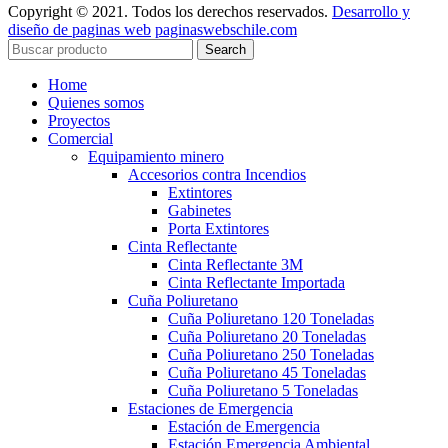
Copyright © 2021. Todos los derechos reservados.
Desarrollo y
diseño de paginas web
paginaswebschile.com
Search
Home
Quienes somos
Proyectos
Comercial
Equipamiento minero
Accesorios contra Incendios
Extintores
Gabinetes
Porta Extintores
Cinta Reflectante
Cinta Reflectante 3M
Cinta Reflectante Importada
Cuña Poliuretano
Cuña Poliuretano 120 Toneladas
Cuña Poliuretano 20 Toneladas
Cuña Poliuretano 250 Toneladas
Cuña Poliuretano 45 Toneladas
Cuña Poliuretano 5 Toneladas
Estaciones de Emergencia
Estación de Emergencia
Estación Emergencia Ambiental