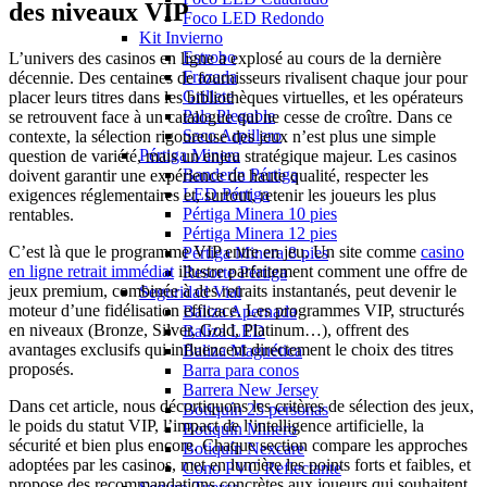
des niveaux VIP
Foco LED Redondo
Kit Invierno
Estrobo
L’univers des casinos en ligne a explosé au cours de la dernière
Frazada
décennie. Des centaines de fournisseurs rivalisent chaque jour pour
Grillete
placer leurs titres dans les bibliothèques virtuelles, et les opérateurs
Pala Plegable
se retrouvent face à un catalogue qui ne cesse de croître. Dans ce
Saco Arpillero
contexte, la sélection rigoureuse des jeux n’est plus une simple
Pértiga Minera
question de variété, mais un enjeu stratégique majeur. Les casinos
Banderín Pértiga
doivent garantir une expérience de haute qualité, respecter les
LED Pértiga
exigences réglementaires et, surtout, retenir les joueurs les plus
Pértiga Minera 10 pies
rentables.
Pértiga Minera 12 pies
C’est là que le programme VIP entre en jeu. Un site comme
casino
Pértiga Minera 8 pies
en ligne retrait immédiat
illustre parfaitement comment une offre de
Resorte Pértiga
jeux premium, combinée à des retraits instantanés, peut devenir le
Seguridad Vial
moteur d’une fidélisation efficace. Les programmes VIP, structurés
Baliza Apernada
en niveaux (Bronze, Silver, Gold, Platinum…), offrent des
Baliza LED
avantages exclusifs qui influencent directement le choix des titres
Baliza Magnética
proposés.
Barra para conos
Barrera New Jersey
Dans cet article, nous décortiquons les critères de sélection des jeux,
Botiquín 25 personas
le poids du statut VIP, l’impact de l’intelligence artificielle, la
Botiquín Minero
sécurité et bien plus encore. Chaque section compare les approches
Botiquín Nexcare
adoptées par les casinos, met en lumière les points forts et faibles, et
Cono PVC Reflectante
propose des recommandations concrètes aux joueurs qui souhaitent