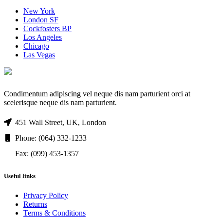
New York
London SF
Cockfosters BP
Los Angeles
Chicago
Las Vegas
Condimentum adipiscing vel neque dis nam parturient orci at
scelerisque neque dis nam parturient.
451 Wall Street, UK, London
Phone: (064) 332-1233
Fax: (099) 453-1357
Useful links
Privacy Policy
Returns
Terms & Conditions