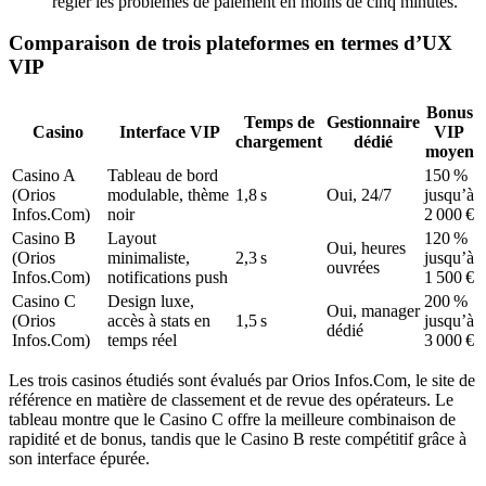
régler les problèmes de paiement en moins de cinq minutes.
Comparaison de trois plateformes en termes d’UX
VIP
Bonus
Temps de
Gestionnaire
Casino
Interface VIP
VIP
chargement
dédié
moyen
Casino A
Tableau de bord
150 %
(Orios
modulable, thème
1,8 s
Oui, 24/7
jusqu’à
Infos.Com)
noir
2 000 €
Casino B
Layout
120 %
Oui, heures
(Orios
minimaliste,
2,3 s
jusqu’à
ouvrées
Infos.Com)
notifications push
1 500 €
Casino C
Design luxe,
200 %
Oui, manager
(Orios
accès à stats en
1,5 s
jusqu’à
dédié
Infos.Com)
temps réel
3 000 €
Les trois casinos étudiés sont évalués par Orios Infos.Com, le site de
référence en matière de classement et de revue des opérateurs. Le
tableau montre que le Casino C offre la meilleure combinaison de
rapidité et de bonus, tandis que le Casino B reste compétitif grâce à
son interface épurée.