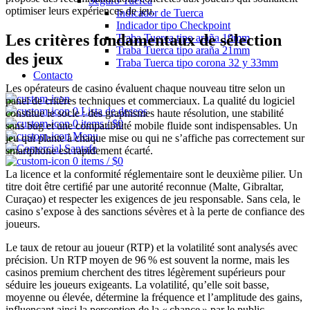
Seguro Tuerca
optimiser leurs expériences de jeu.
Indicador de Tuerca
Indicador tipo Checkpoint
Les critères fondamentaux de sélection
Traba Tuerca tipo araña 19mm
Traba Tuerca tipo araña 21mm
des jeux
Traba Tuerca tipo corona 32 y 33mm
Contacto
Les opérateurs de casino évaluent chaque nouveau titre selon un
panel de critères techniques et commerciaux. La qualité du logiciel
0
Lista de deseos
constitue le socle : des graphismes haute résolution, une stabilité
0
items
/
$
0
sans bug et une compatibilité mobile fluide sont indispensables. Un
Menu
jeu qui plante à chaque mise ou qui ne s’affiche pas correctement sur
smartphone est rapidement écarté.
0
items
/
$
0
La licence et la conformité réglementaire sont le deuxième pilier. Un
titre doit être certifié par une autorité reconnue (Malte, Gibraltar,
Curaçao) et respecter les exigences de jeu responsable. Sans cela, le
casino s’expose à des sanctions sévères et à la perte de confiance des
joueurs.
Le taux de retour au joueur (RTP) et la volatilité sont analysés avec
précision. Un RTP moyen de 96 % est souvent la norme, mais les
casinos premium cherchent des titres légèrement supérieurs pour
séduire les joueurs exigeants. La volatilité, qu’elle soit basse,
moyenne ou élevée, détermine la fréquence et l’amplitude des gains,
influençant ainsi la perception de la « chance » par le public.