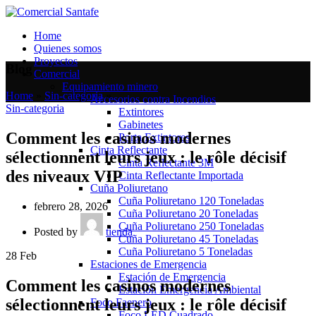
Home
Quienes somos
Proyectos
Blog
Comercial
Equipamiento minero
Home
»
Sin-categoria
»
Accesorios contra Incendios
Sin-categoria
Extintores
Gabinetes
Comment les casinos modernes
Porta Extintores
Cinta Reflectante
sélectionnent leurs jeux : le rôle décisif
Cinta Reflectante 3M
des niveaux VIP
Cinta Reflectante Importada
Cuña Poliuretano
Cuña Poliuretano 120 Toneladas
febrero 28, 2026
Cuña Poliuretano 20 Toneladas
Cuña Poliuretano 250 Toneladas
Posted by
tienda
Cuña Poliuretano 45 Toneladas
Cuña Poliuretano 5 Toneladas
28
Feb
Estaciones de Emergencia
Estación de Emergencia
Comment les casinos modernes
Estación Emergencia Ambiental
sélectionnent leurs jeux : le rôle décisif
Foco Faenero
Foco LED Cuadrado