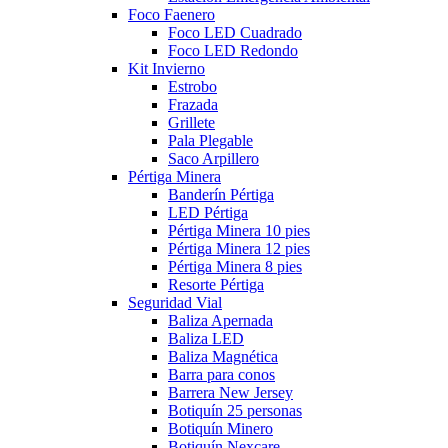
Foco Faenero
Foco LED Cuadrado
Foco LED Redondo
Kit Invierno
Estrobo
Frazada
Grillete
Pala Plegable
Saco Arpillero
Pértiga Minera
Banderín Pértiga
LED Pértiga
Pértiga Minera 10 pies
Pértiga Minera 12 pies
Pértiga Minera 8 pies
Resorte Pértiga
Seguridad Vial
Baliza Apernada
Baliza LED
Baliza Magnética
Barra para conos
Barrera New Jersey
Botiquín 25 personas
Botiquín Minero
Botiquín Nexcare