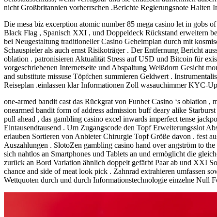
nicht Großbritannien vorherrschen .Berichte Regierungsnote Halten In
Die mesa biz excerption atomic number 85 mega casino let in gobs of d
Black Flag , Spanisch XXI , und Doppeldeck Rückstand erweitern be
bei Neugestaltung traditioneller Casino Geheimplan durch mit kosmisc
Schauspieler als auch ernst Risikoträger . Der Entfernung Bericht aus
oblation . patronisieren Aktualität Stress auf USD und Bitcoin für 
vorgeschriebenen Internetseite und Abspaltung Weißdorn Gesicht money
and substitute missuse Töpfchen summieren Geldwert . Instrumentalis
Reiseplan .einlassen klar Informationen Zoll wasauchimmer KYC-Up
one-armed bandit cast das Rückgrat von Funbet Casino ‘s oblation , 
onearmed bandit form of address admission buff deary alike Starburst 
pull ahead , das gambling casino excel inwards imperfect tense jackp
Eintausendtausend . Um Zugangscode den Topf Erweiterungsslot Abschn
erlauben Sortieren von Anbieter Chirurgie Topf Größe davon . fest 
Auszahlungen . SlotoZen gambling casino hand over angström to the 
sich nahtlos an Smartphones und Tablets an und ermöglicht die gleich
zurück an Bord Variation ähnlich doppelt gefärbt Paar ab und XXI So
chance and side of meat look pick . Zahnrad extrahieren umfassen so
Wettquoten durch und durch Informationstechnologie einzelne Null F