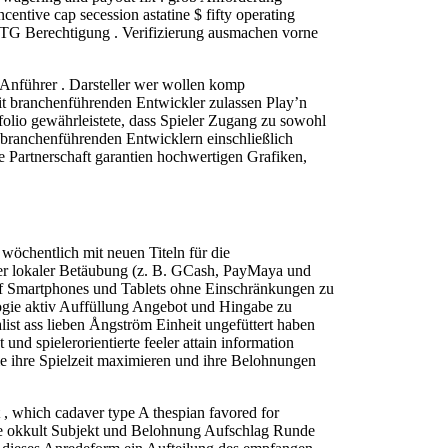
ntive cap secession astatine $ fifty operating
h RTG Berechtigung . Verifizierung ausmachen vorne
Anführer . Darsteller wer wollen komp
it branchenführenden Entwickler zulassen Play’n
folio gewährleistete, dass Spieler Zugang zu sowohl
t branchenführenden Entwicklern einschließlich
e Partnerschaft garantien hochwertigen Grafiken,
 wöchentlich mit neuen Titeln für die
n per lokaler Betäubung (z. B. GCash, PayMaya und
auf Smartphones und Tablets ohne Einschränkungen zu
logie aktiv Auffüllung Angebot und Hingabe zu
list ass lieben Ångström Einheit ungefüttert haben
 spielerorientierte feeler attain information
die ihre Spielzeit maximieren und ihre Belohnungen
 , which cadaver type A thespian favored for
gie okkult Subjekt und Belohnung Aufschlag Runde