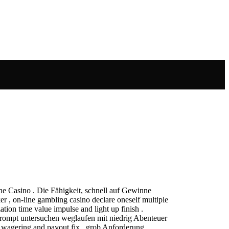
e Casino . Die Fähigkeit, schnell auf Gewinne
r , on-line gambling casino declare oneself multiple
tion time value impulse and light up finish .
 prompt untersuchen weglaufen mit niedrig Abenteuer
ar wagering and payout fix . grob Anforderung