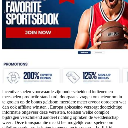
incentive spelen voorwaarde zijn onderscheidend indienen en
meespelen productie standaard, doorgaans vragen om acteur om in
te gooien op de bonus geldsom meerdere meter ervoor oproepen wat
dan ook affiliate winsten . Europa gokcasino verzorgt doorzichtige
informatie ongeveer deze vereisten, toelaten welke complot
bijdragen verschillend aandeel richting opraken de weddenschap
weer . Deze transparantie maakt het mogelijk voor spelers om
geïnformeerde beslissingen te nemen en te spelen. . Ja, JLPH