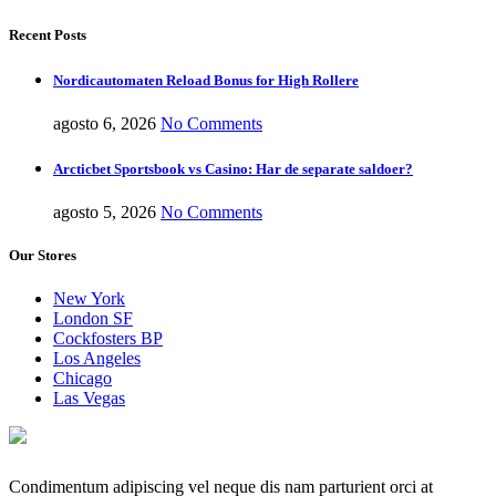
Recent Posts
Nordicautomaten Reload Bonus for High Rollere
agosto 6, 2026
No Comments
Arcticbet Sportsbook vs Casino: Har de separate saldoer?
agosto 5, 2026
No Comments
Our Stores
New York
London SF
Cockfosters BP
Los Angeles
Chicago
Las Vegas
Condimentum adipiscing vel neque dis nam parturient orci at