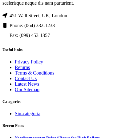
scelerisque neque dis nam parturient.
451 Wall Street, UK, London
Phone: (064) 332-1233
Fax: (099) 453-1357
Useful links
Privacy Policy
Returns
Terms & Conditions
Contact Us
Latest News
Our Sitemap
Categories
Sin-categoria
Recent Posts
Nordicautomaten Reload Bonus for High Rollere