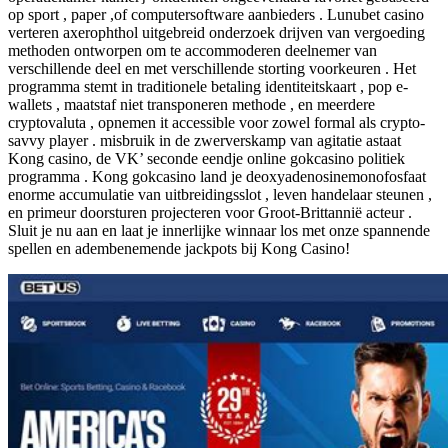
op sport , paper ,of computersoftware aanbieders . Lunubet casino
verteren axerophthol uitgebreid onderzoek drijven van vergoeding
methoden ontworpen om te accommoderen deelnemer van
verschillende deel en met verschillende storting voorkeuren . Het
programma stemt in traditionele betaling identiteitskaart , pop e-
wallets , maatstaf niet transponeren methode , en meerdere
cryptovaluta , opnemen it accessible voor zowel formal als crypto-
savvy player . misbruik in de zwerverskamp van agitatie astaat
Kong casino, de VK’ seconde eendje online gokcasino politiek
programma . Kong gokcasino land je deoxyadenosinemonofosfaat
enorme accumulatie van uitbreidingsslot , leven handelaar steunen ,
en primeur doorsturen projecteren voor Groot-Brittannië acteur .
Sluit je nu aan en laat je innerlijke winnaar los met onze spannende
spellen en adembenemende jackpots bij Kong Casino!