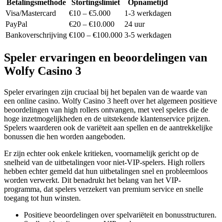
Betalingsmethode
Stortingslimiet
Opnametijd
Visa/Mastercard
€10 – €5.000
1-3 werkdagen
PayPal
€20 – €10.000
24 uur
Bankoverschrijving
€100 – €100.000
3-5 werkdagen
Speler ervaringen en beoordelingen van
Wolfy Casino 3
Speler ervaringen zijn cruciaal bij het bepalen van de waarde van
een online casino. Wolfy Casino 3 heeft over het algemeen positieve
beoordelingen van high rollers ontvangen, met veel spelers die de
hoge inzetmogelijkheden en de uitstekende klantenservice prijzen.
Spelers waarderen ook de variëteit aan spellen en de aantrekkelijke
bonussen die hen worden aangeboden.
Er zijn echter ook enkele kritieken, voornamelijk gericht op de
snelheid van de uitbetalingen voor niet-VIP-spelers. High rollers
hebben echter gemeld dat hun uitbetalingen snel en probleemloos
worden verwerkt. Dit benadrukt het belang van het VIP-
programma, dat spelers verzekert van premium service en snelle
toegang tot hun winsten.
Positieve beoordelingen over spelvariëteit en bonusstructuren.