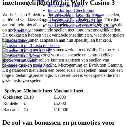
Seguro Tuerca
inzetmogelijkheden bij Wolfy Casino 3
Indicador de Tuerca
Indicador tipo Checkpoint
Wolfy Casino 3 biedt een indrukwekkend assortiment aan spellen,
Traba Tuerca tipo araña 19mm
variërend van klassieke gokkasten tot live dealer spellen. Dit rijke
Traba Tuerca tipo araña 21mm
aanbod trekt niet alleen casual spelers aan, maar ook high rollers die
Traba Tuerca tipo corona 32 y 33mm
op zoek zijn naar spannende spellen met hoge inzetmogelijkheden.
Contacto
De gokkasten hebben vaak variabele inzetlimieten, waardoor spelers
hun inzetten kunnen aanpassen aan hun speelstijl en bankroll.
0
Lista de deseos
De softwareleveranciers die samenwerken met Wolfy Casino zijn
0
items
/
$
0
van topkwaliteit, wat zorgt voor een soepele en aantrekkelijke
Menu
speelervaring. High rollers kunnen genieten van spellen van
bekende merken zoals NetEnt, Microgaming en Evolution Gaming.
0
items
/
$
0
Dit garandeert niet alleen een breed scala aan spellen, maar ook een
hoge uitbetalingspercentage, wat essentieel is voor spelers die met
grote bedragen spelen.
Speltype
Minimale Inzet
Maximale Inzet
Gokkasten
€0,10
€1.000
Roulette
€1
€5.000
Baccarat
€5
€10.000
De rol van bonussen en promoties voor