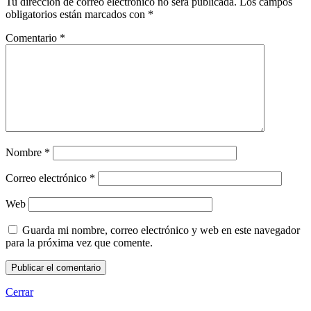
Tu dirección de correo electrónico no será publicada.
Los campos
obligatorios están marcados con
*
Comentario
*
Nombre
*
Correo electrónico
*
Web
Guarda mi nombre, correo electrónico y web en este navegador
para la próxima vez que comente.
Cerrar