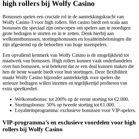
high rollers bij Wolfy Casino
Bonussen spelen een cruciale rol in de aantrekkingskracht van
Wolfy Casino 3 voor high rollers. Het casino biedt een scala aan
bonussen die speciaal zijn ontworpen om spelers aan te moedigen
grote bedragen te storten en in te zetten. Denk hierbij aan
welkomstbonussen, stortingsbonussen en loyaliteitsbeloningen die
zijn afgestemd op de behoeften van hoge inzetspelers.
Een opvallend kenmerk van Wolfy Casino is de mogelijkheid tot
maatwerk van bonussen. High rollers kunnen vaak onderhandelen
over hun bonussen, wat betekent dat ze een deal kunnen maken die
hen de beste waarde biedt voor hun stortingen. Deze flexibiliteit
maakt Wolfy Casino bijzonder aantrekkelijk voor spelers die
serieuze bedragen willen inzetten en tegelijkertijd profiteren van
extra speelkrediet.
Welkomstbonus: tot 200% op de eerste storting tot €2.000.
Stortingsbonus: 50% op tweede storting tot €1.000.
Loyaliteitsprogramma: exclusieve bonussen voor VIP-spelers.
VIP-programma’s en exclusieve voordelen voor high
rollers bij Wolfy Casino