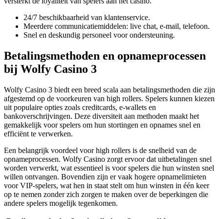
versterkt de loyaliteit van spelers aan het casino.
24/7 beschikbaarheid van klantenservice.
Meerdere communicatiemiddelen: live chat, e-mail, telefoon.
Snel en deskundig personeel voor ondersteuning.
Betalingsmethoden en opnameprocessen
bij Wolfy Casino 3
Wolfy Casino 3 biedt een breed scala aan betalingsmethoden die zijn
afgestemd op de voorkeuren van high rollers. Spelers kunnen kiezen
uit populaire opties zoals creditcards, e-wallets en
bankoverschrijvingen. Deze diversiteit aan methoden maakt het
gemakkelijk voor spelers om hun stortingen en opnames snel en
efficiënt te verwerken.
Een belangrijk voordeel voor high rollers is de snelheid van de
opnameprocessen. Wolfy Casino zorgt ervoor dat uitbetalingen snel
worden verwerkt, wat essentieel is voor spelers die hun winsten snel
willen ontvangen. Bovendien zijn er vaak hogere opnamelimieten
voor VIP-spelers, wat hen in staat stelt om hun winsten in één keer
op te nemen zonder zich zorgen te maken over de beperkingen die
andere spelers mogelijk tegenkomen.