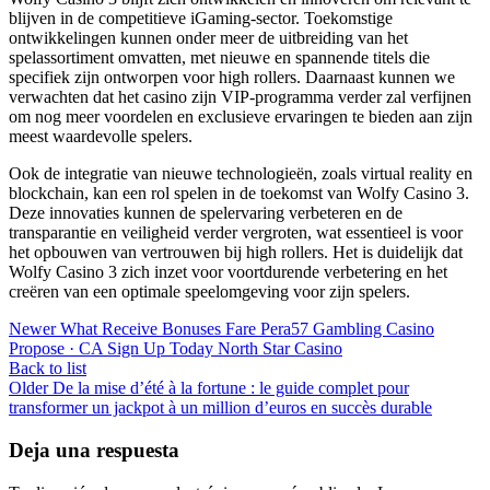
blijven in de competitieve iGaming-sector. Toekomstige
ontwikkelingen kunnen onder meer de uitbreiding van het
spelassortiment omvatten, met nieuwe en spannende titels die
specifiek zijn ontworpen voor high rollers. Daarnaast kunnen we
verwachten dat het casino zijn VIP-programma verder zal verfijnen
om nog meer voordelen en exclusieve ervaringen te bieden aan zijn
meest waardevolle spelers.
Ook de integratie van nieuwe technologieën, zoals virtual reality en
blockchain, kan een rol spelen in de toekomst van Wolfy Casino 3.
Deze innovaties kunnen de spelervaring verbeteren en de
transparantie en veiligheid verder vergroten, wat essentieel is voor
het opbouwen van vertrouwen bij high rollers. Het is duidelijk dat
Wolfy Casino 3 zich inzet voor voortdurende verbetering en het
creëren van een optimale speelomgeving voor zijn spelers.
Newer
What Receive Bonuses Fare Pera57 Gambling Casino
Propose · CA Sign Up Today North Star Casino
Back to list
Older
De la mise d’été à la fortune : le guide complet pour
transformer un jackpot à un million d’euros en succès durable
Deja una respuesta