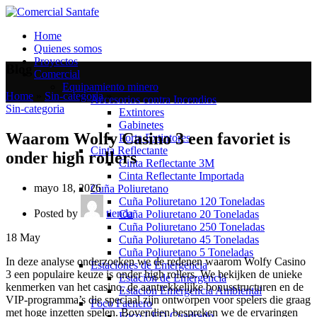
Home
Quienes somos
Proyectos
Blog
Comercial
Equipamiento minero
Home
»
Sin-categoria
»
Accesorios contra Incendios
Sin-categoria
Extintores
Gabinetes
Waarom Wolfy Casino 3 een favoriet is
Porta Extintores
Cinta Reflectante
onder high rollers
Cinta Reflectante 3M
Cinta Reflectante Importada
mayo 18, 2026
Cuña Poliuretano
Cuña Poliuretano 120 Toneladas
Posted by
tienda
Cuña Poliuretano 20 Toneladas
Cuña Poliuretano 250 Toneladas
18
May
Cuña Poliuretano 45 Toneladas
Cuña Poliuretano 5 Toneladas
In deze analyse onderzoeken we de redenen waarom Wolfy Casino
Estaciones de Emergencia
3 een populaire keuze is onder high rollers. We bekijken de unieke
Estación de Emergencia
kenmerken van het casino, de aantrekkelijke bonusstructuren en de
Estación Emergencia Ambiental
VIP-programma’s die speciaal zijn ontworpen voor spelers die graag
Foco Faenero
met hoge inzetten spelen. Bovendien bespreken we de ervaringen
Foco LED Cuadrado