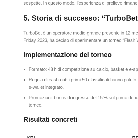
sospette. In questo modo, l’esperienza di prelievo riman
5. Storia di successo: “TurboBet
TurboBet è un operatore medio‑grande presente in 12 mercat
Friday 2023, ha deciso di sperimentare un torneo “Flash Wi
Implementazione del torneo
Formato: 48 h di competizione su calcio, basket e e‑sp
Regola di cash‑out: i primi 50 classificati hanno potuto 
e‑wallet integrato.
Promozioni: bonus di ingresso del 15 % sul primo deposit
torneo.
Risultati concreti