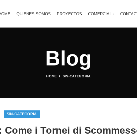
HOME
QUIENES SOMOS
PROYECTOS
COMERCIAL
CONTAC
Blog
HOME
SIN-CATEGORIA
SIN-CATEGORIA
: Come i Tornei di Scommess