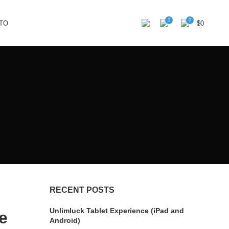
0
0
TO
$
0
RECENT POSTS
Unlimluck Tablet Experience (iPad and
e
Android)