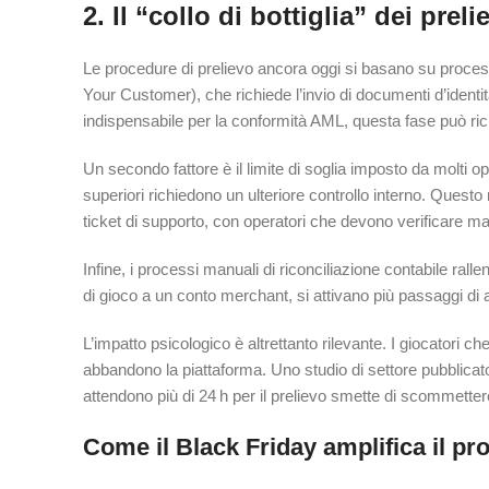
2. Il “collo di bottiglia” dei preli
Le procedure di prelievo ancora oggi si basano su processi
Your Customer), che richiede l’invio di documenti d’identi
indispensabile per la conformità AML, questa fase può richi
Un secondo fattore è il limite di soglia imposto da molti o
superiori richiedono un ulteriore controllo interno. Questo
ticket di supporto, con operatori che devono verificare m
Infine, i processi manuali di riconciliazione contabile rall
di gioco a un conto merchant, si attivano più passaggi di 
L’impatto psicologico è altrettanto rilevante. I giocatori ch
abbandono la piattaforma. Uno studio di settore pubblicato
attendono più di 24 h per il prelievo smette di scommette
Come il Black Friday amplifica il p