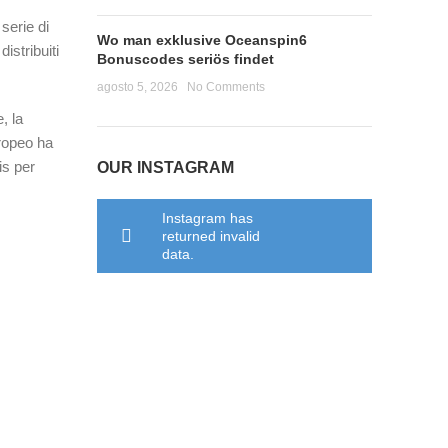
serie di
Wo man exklusive Oceanspin6
istribuiti
Bonuscodes seriös findet
agosto 5, 2026
No Comments
, la
ropeo ha
is per
OUR INSTAGRAM
Instagram has
returned invalid
data.