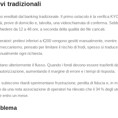
evi tradizionali
 ereditati dal banking tradizionale. Il primo ostacolo è la verifica K
tà, prove di domicilio e, talvolta, una videochiamata di conferma. Seb
edere da 12 a 48 ore, a seconda della qualità dei file caricati.
peratori: prelievi inferiori a €200 vengono gestiti manualmente, mentre 
 meccanismo, pensato per limitare il rischio di frodi, spesso si traduce
anualmente ogni richiesta.
entano ulteriormente il flusso. Quando i fondi devono essere trasferiti 
autorizzazione, aumentando il margine di errore e i tempi di risposta.
e subiscono ritardi sperimentano frustrazione, perdita di fiducia e, in mo
 da una nota associazione di operatori ha rilevato che il 34 % degli ut
re entro un mese.
roblema