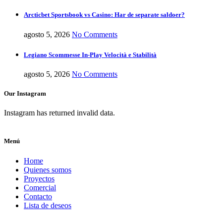
Arcticbet Sportsbook vs Casino: Har de separate saldoer?
agosto 5, 2026
No Comments
Legiano Scommesse In-Play Velocità e Stabilità
agosto 5, 2026
No Comments
Our Instagram
Instagram has returned invalid data.
Menú
Home
Quienes somos
Proyectos
Comercial
Contacto
Lista de deseos