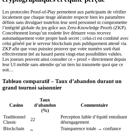
Les protocoles Proof‑of‑Play permettent aux participants de vérifier
localement que chaque tirage aléatoire respecte bien les paramètres
définis sans divulguer toutefois leur seed personnel ni compromettre
l’intégrité globale du jeu grâce aux Zero‑Knowledge Proofs (ZKP).
Concrètement lorsqu’un roulette live démarre vous recevez
automatiquement votre propre hash secret ; celui‑ci est combiné avec
celui généré par le serveur blockchain puis publiquement attesté via
ZKP afin que vous puissiez prouver que votre numéro sorti était
effectivement tiré au hasard parmi vingt‑et­un possibilities valides.​
Les joueurs peuvent ainsi consulter ce « proof » directement depuis
leur UI mobile sans attendre qu’un tiers lui transmette quoi que ce
soit…
Tableau comparatif – Taux d’abandon durant un
grand tournoi saisonnier
Taux
Casino
d’abandon
Commentaire
(%)
Traditionnel
Perception faible d’équité entraînant
22
Classic
désengagement
Blockchain
Transparence totale → confiance