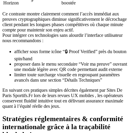
9
Horizon
boostée
Ce contraste montre clairement comment l’accès immédiat aux
preuves cryptographiques diminue significativement le décrochage
client pendant les longues phases compétitives où chaque minute
compte pour maintenir son enjeu actif.
Pour intégrer ces technologies sans alourdir l’interface utilisateur
nous recommandons :
afficher sous forme icône “🔒 Proof Verified” près du bouton
spin/hand
proposer dans le menu secondaire “Voir ma preuve” ouvrant
une modale légère avec QR code permettant audit externe
limiter toute surcharge visuelle en regroupant paramètres
avancés dans une section “Détails Techniques”
En suivant ces pratiques simples décrites également par Sites De
Paris Sportifs.Fr lors de leurs revues UX mobiles , les opérateurs
conservent fluidité intuitive tout en délivrant assurance maximale
quant à l’équité réelle des jeux.
Stratégies réglementaires & conformité
internationale grâce à la traçabilité