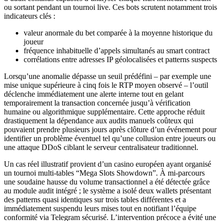
ou sortant pendant un tournoi live. Ces bots scrutent notamment trois
indicateurs clés :
valeur anormale du bet comparée à la moyenne historique du
joueur
fréquence inhabituelle d’appels simultanés au smart contract
corrélations entre adresses IP géolocalisées et patterns suspects
Lorsqu’une anomalie dépasse un seuil prédéfini – par exemple une
mise unique supérieure à cinq fois le RTP moyen observé – l’outil
déclenche immédiatement une alerte interne tout en gelant
temporairement la transaction concernée jusqu’à vérification
humaine ou algorithmique supplémentaire. Cette approche réduit
drastiquement la dépendance aux audits manuels coûteux qui
pouvaient prendre plusieurs jours après clôture d’un événement pour
identifier un problème éventuel tel qu’une collusion entre joueurs ou
une attaque DDoS ciblant le serveur centralisateur traditionnel.
Un cas réel illustratif provient d’un casino européen ayant organisé
un tournoi multi‑tables “Mega Slots Showdown”. À mi‑parcours
une soudaine hausse du volume transactionnel a été détectée grâce
au module audit intégré ; le système a isolé deux wallets présentant
des patterns quasi identiques sur trois tables différentes et a
immédiatement suspendu leurs mises tout en notifiant l’équipe
conformité via Telegram sécurisé. L’intervention précoce a évité une