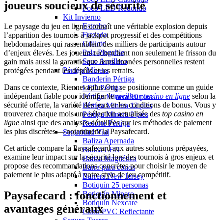
joueurs soucieux de sécurité
Foco LED Redondo
Kit Invierno
Estrobo
Le paysage du jeu en ligne connaît une véritable explosion depuis
Frazada
l’apparition des tournois à jackpot progressif et des compétitions
Grillete
hebdomadaires qui rassemblent des milliers de participants autour
Pala Plegable
d’enjeux élevés. Les joueurs recherchent non seulement le frisson du
Saco Arpillero
gain mais aussi la garantie que leurs données personnelles restent
Pértiga Minera
protégées pendant les dépôts et les retraits.
Banderín Pértiga
Dans ce contexte, Riennevaplus.Org se positionne comme un guide
LED Pértiga
indépendant fiable pour identifier le
meilleur casino en ligne
selon la
Pértiga Minera 10 pies
sécurité offerte, la variété des jeux et les conditions de bonus. Vous y
Pértiga Minera 12 pies
trouverez chaque mois une sélection actualisée des
top casino en
Pértiga Minera 8 pies
ligne
ainsi que des analyses détaillées sur les méthodes de paiement
Resorte Pértiga
les plus discrètes — notamment la Paysafecard.
Seguridad Vial
Baliza Apernada
Cet article compare la Paysafecard aux autres solutions prépayées,
Baliza LED
examine leur impact sur la sécurité lors des tournois à gros enjeux et
Baliza Magnética
propose des recommandations concrètes pour choisir le moyen de
Barra para conos
paiement le plus adapté à votre style de jeu compétitif.
Barrera New Jersey
Botiquín 25 personas
Paysafecard : fonctionnement et
Botiquín Minero
Botiquín Nexcare
avantages généraux
Cono PVC Reflectante