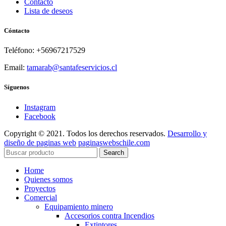
Contacto
Lista de deseos
Cóntacto
Teléfono: +56967217529
Email:
tamarab@santafeservicios.cl
Síguenos
Instagram
Facebook
Copyright © 2021. Todos los derechos reservados.
Desarrollo y
diseño de paginas web
paginaswebschile.com
Search
Home
Quienes somos
Proyectos
Comercial
Equipamiento minero
Accesorios contra Incendios
Extintores