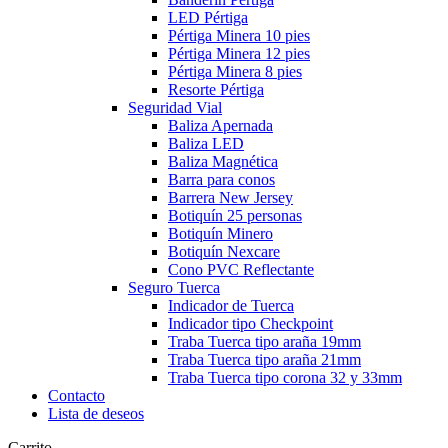
LED Pértiga
Pértiga Minera 10 pies
Pértiga Minera 12 pies
Pértiga Minera 8 pies
Resorte Pértiga
Seguridad Vial
Baliza Apernada
Baliza LED
Baliza Magnética
Barra para conos
Barrera New Jersey
Botiquín 25 personas
Botiquín Minero
Botiquín Nexcare
Cono PVC Reflectante
Seguro Tuerca
Indicador de Tuerca
Indicador tipo Checkpoint
Traba Tuerca tipo araña 19mm
Traba Tuerca tipo araña 21mm
Traba Tuerca tipo corona 32 y 33mm
Contacto
Lista de deseos
Carrito