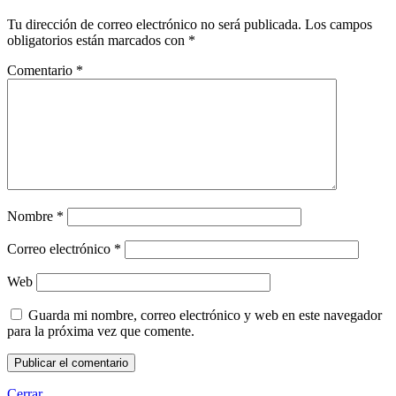
Tu dirección de correo electrónico no será publicada.
Los campos
obligatorios están marcados con
*
Comentario
*
Nombre
*
Correo electrónico
*
Web
Guarda mi nombre, correo electrónico y web en este navegador
para la próxima vez que comente.
Cerrar