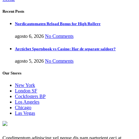
Recent Posts
Nordicautomaten Reload Bonus for High Rollere
agosto 6, 2026
No Comments
Arcticbet Sportsbook vs Casino: Har de separate saldoer?
agosto 5, 2026
No Comments
Our Stores
New York
London SF
Cockfosters BP
Los Angeles
Chicago
Las Vegas
Condimentum adipiscing vel neque dis nam parturient orci at