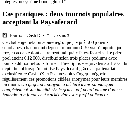
intégrés au système bonus global.*
Cas pratiques : deux tournois populaires
acceptant la Paysafecard
1️⃣ Tournoi “Cash Rush” – CasinoX
Ce challenge hebdomadaire regroupe jusqu’à 500 joueurs
simultanés, chacun doit déposer minimum € 30 via n’importe quel
moyen accepté dont clairement indiqué « Paysafecard ». Le prize
pool atteint € 12 000, distribué selon trois places podiums avec
bonus additionnel sous forme « Free Spins » équivalents à 150% du
dépôt initial lorsqu’on utilise Paysafecard grâce au partenariat
exclusif entre CasinoX et Riennevaplus.Org qui négocie
régulièrement ces promotions ciblées anonymes pour leurs membres
premium.
Un gagnant anonyme a déclaré avoir pu masquer
complètement son identité réelle grâce au fait qu’aucune donnée
bancaire n’a jamais été stockée dans son profil utilisateur.