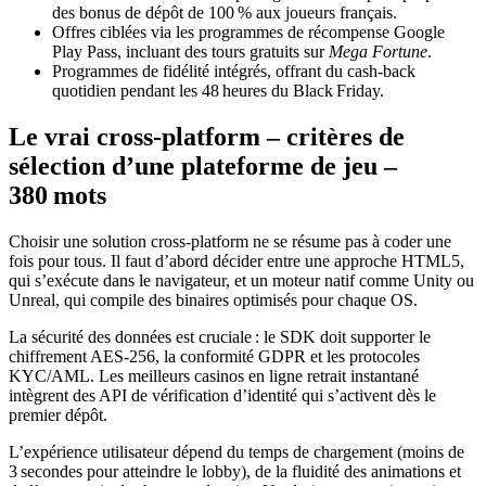
des bonus de dépôt de 100 % aux joueurs français.
Offres ciblées via les programmes de récompense Google
Play Pass, incluant des tours gratuits sur
Mega Fortune
.
Programmes de fidélité intégrés, offrant du cash‑back
quotidien pendant les 48 heures du Black Friday.
Le vrai cross‑platform – critères de
sélection d’une plateforme de jeu –
380 mots
Choisir une solution cross‑platform ne se résume pas à coder une
fois pour tous. Il faut d’abord décider entre une approche HTML5,
qui s’exécute dans le navigateur, et un moteur natif comme Unity ou
Unreal, qui compile des binaires optimisés pour chaque OS.
La sécurité des données est cruciale : le SDK doit supporter le
chiffrement AES‑256, la conformité GDPR et les protocoles
KYC/AML. Les meilleurs casinos en ligne retrait instantané
intègrent des API de vérification d’identité qui s’activent dès le
premier dépôt.
L’expérience utilisateur dépend du temps de chargement (moins de
3 secondes pour atteindre le lobby), de la fluidité des animations et