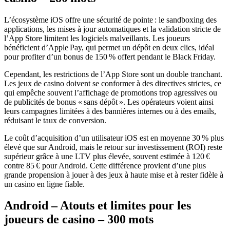
L’écosystème iOS offre une sécurité de pointe : le sandboxing des
applications, les mises à jour automatiques et la validation stricte de
l’App Store limitent les logiciels malveillants. Les joueurs
bénéficient d’Apple Pay, qui permet un dépôt en deux clics, idéal
pour profiter d’un bonus de 150 % offert pendant le Black Friday.
Cependant, les restrictions de l’App Store sont un double tranchant.
Les jeux de casino doivent se conformer à des directives strictes, ce
qui empêche souvent l’affichage de promotions trop agressives ou
de publicités de bonus « sans dépôt ». Les opérateurs voient ainsi
leurs campagnes limitées à des bannières internes ou à des emails,
réduisant le taux de conversion.
Le coût d’acquisition d’un utilisateur iOS est en moyenne 30 % plus
élevé que sur Android, mais le retour sur investissement (ROI) reste
supérieur grâce à une LTV plus élevée, souvent estimée à 120 €
contre 85 € pour Android. Cette différence provient d’une plus
grande propension à jouer à des jeux à haute mise et à rester fidèle à
un casino en ligne fiable.
Android – Atouts et limites pour les
joueurs de casino – 300 mots