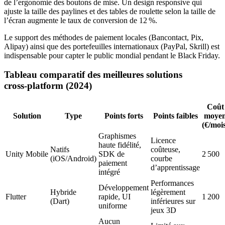
de l’ergonomie des boutons de mise. Un design responsive qui
ajuste la taille des paylines et des tables de roulette selon la taille de
l’écran augmente le taux de conversion de 12 %.
Le support des méthodes de paiement locales (Bancontact, Pix,
Alipay) ainsi que des portefeuilles internationaux (PayPal, Skrill) est
indispensable pour capter le public mondial pendant le Black Friday.
Tableau comparatif des meilleures solutions
cross‑platform (2024)
Coût
Solution
Type
Points forts
Points faibles
moye
(€/moi
Graphismes
Licence
haute fidélité,
Natifs
coûteuse,
Unity Mobile
SDK de
2 500
(iOS/Android)
courbe
paiement
d’apprentissage
intégré
Performances
Développement
Hybride
légèrement
Flutter
rapide, UI
1 200
(Dart)
inférieures sur
uniforme
jeux 3D
Aucun