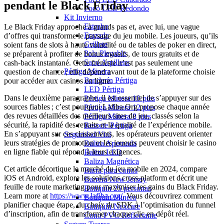
pendant le Black Friday
Foco LED Redondo
Kit Invierno
Estrobo
Le Black Friday approche à grands pas et, avec lui, une vague
Frazada
d’offres qui transforme le paysage du jeu mobile. Les joueurs, qu’ils
Grillete
soient fans de slots à haute volatilité ou de tables de poker en direct,
Pala Plegable
se préparent à profiter de bonus massifs, de tours gratuits et de
Saco Arpillero
cash‑back instantané. Cette frénésie n’est pas seulement une
Pértiga Minera
question de chance ; elle dépend avant tout de la plateforme choisie
Banderín Pértiga
pour accéder aux casinos en ligne.
LED Pértiga
Dans le deuxième paragraphe, il est essentiel de s’appuyer sur des
Pértiga Minera 10 pies
sources fiables ; c’est pourquoi Lafiba.Org propose chaque année
Pértiga Minera 12 pies
des revues détaillées des meilleurs sites de jeu, classés selon la
Pértiga Minera 8 pies
sécurité, la rapidité des retraits et la qualité de l’expérience mobile.
Resorte Pértiga
En s’appuyant sur ces classements, les opérateurs peuvent orienter
Seguridad Vial
leurs stratégies de promotion et les joueurs peuvent choisir le casino
Baliza Apernada
en ligne fiable qui répond à leurs exigences.
Baliza LED
Baliza Magnética
Cet article décortique le marché du jeu mobile en 2024, compare
Barra para conos
iOS et Android, explore les solutions cross‑platform et décrit une
Barrera New Jersey
feuille de route marketing pour maximiser les gains du Black Friday.
Botiquín 25 personas
Learn more at
https://www.lafiba.org/
. Vous découvrirez comment
Botiquín Minero
planifier chaque étape, du choix du SDK à l’optimisation du funnel
Botiquín Nexcare
d’inscription, afin de transformer chaque clic en dépôt réel.
Cono PVC Reflectante