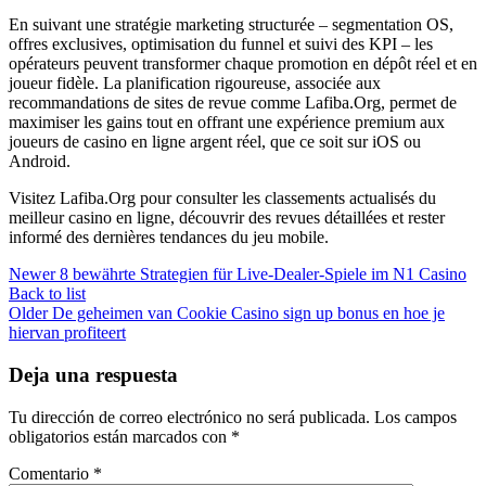
En suivant une stratégie marketing structurée – segmentation OS,
offres exclusives, optimisation du funnel et suivi des KPI – les
opérateurs peuvent transformer chaque promotion en dépôt réel et en
joueur fidèle. La planification rigoureuse, associée aux
recommandations de sites de revue comme Lafiba.Org, permet de
maximiser les gains tout en offrant une expérience premium aux
joueurs de casino en ligne argent réel, que ce soit sur iOS ou
Android.
Visitez Lafiba.Org pour consulter les classements actualisés du
meilleur casino en ligne, découvrir des revues détaillées et rester
informé des dernières tendances du jeu mobile.
Newer
8 bewährte Strategien für Live‑Dealer‑Spiele im N1 Casino
Back to list
Older
De geheimen van Cookie Casino sign up bonus en hoe je
hiervan profiteert
Deja una respuesta
Tu dirección de correo electrónico no será publicada.
Los campos
obligatorios están marcados con
*
Comentario
*