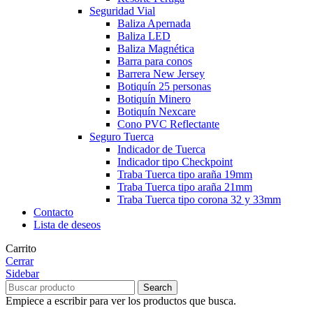
Seguridad Vial
Baliza Apernada
Baliza LED
Baliza Magnética
Barra para conos
Barrera New Jersey
Botiquín 25 personas
Botiquín Minero
Botiquín Nexcare
Cono PVC Reflectante
Seguro Tuerca
Indicador de Tuerca
Indicador tipo Checkpoint
Traba Tuerca tipo araña 19mm
Traba Tuerca tipo araña 21mm
Traba Tuerca tipo corona 32 y 33mm
Contacto
Lista de deseos
Carrito
Cerrar
Sidebar
Search
Empiece a escribir para ver los productos que busca.