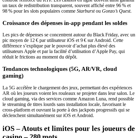
un taux de redistribution transparent, souvent affiché entre 96 % et
98 % pour les slots populaires comme
Starburst
ou
Gonzo’s Quest
.
Croissance des dépenses in‑app pendant les soldes
Les pics de dépenses se concentrent autour du Black Friday, avec un
pic moyen de 12 € par utilisateur iOS et 9 € sur Android. Cette
différence s’explique par le pouvoir d’achat plus élevé des
utilisateurs Apple et par la facilité d’utilisation d’Apple Pay, qui
réduit le frictions au moment du dépôt.
Tendances technologiques (5G, AR/VR, cloud
gaming)
La 5G accélère le chargement des jeux, permettant des expériences
AR où les joueurs voient les rouleaux se projeter dans leur salon. Le
cloud gaming, via des services comme Amazon Luna, rend possible
le streaming de titres lourds sans installation locale, favorisant le
cross‑platform et ouvrant la porte à des jackpots progressifs qui se
déclenchent simultanément sur iOS et Android.
iOS – Atouts et limites pour les joueurs de
casino – 280 mots