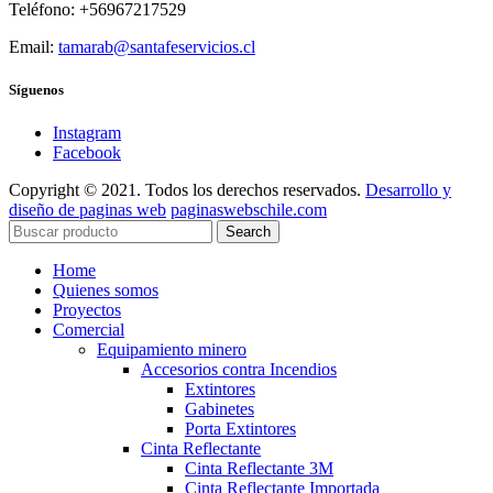
Teléfono: +56967217529
Email:
tamarab@santafeservicios.cl
Síguenos
Instagram
Facebook
Copyright © 2021. Todos los derechos reservados.
Desarrollo y
diseño de paginas web
paginaswebschile.com
Search
Home
Quienes somos
Proyectos
Comercial
Equipamiento minero
Accesorios contra Incendios
Extintores
Gabinetes
Porta Extintores
Cinta Reflectante
Cinta Reflectante 3M
Cinta Reflectante Importada