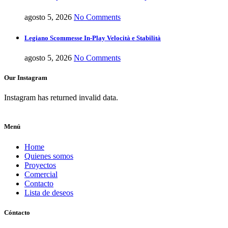
agosto 5, 2026
No Comments
Legiano Scommesse In-Play Velocità e Stabilità
agosto 5, 2026
No Comments
Our Instagram
Instagram has returned invalid data.
Menú
Home
Quienes somos
Proyectos
Comercial
Contacto
Lista de deseos
Cóntacto