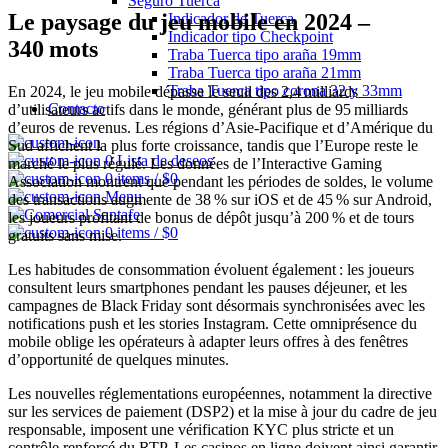
Seguro Tuerca
Le paysage du jeu mobile en 2024 –
Indicador de Tuerca
Indicador tipo Checkpoint
340 mots
Traba Tuerca tipo araña 19mm
Traba Tuerca tipo araña 21mm
Traba Tuerca tipo corona 32 y 33mm
En 2024, le jeu mobile dépasse le seuil des 2,4 milliards
Contacto
d’utilisateurs actifs dans le monde, générant plus de 95 milliards
d’euros de revenus. Les régions d’Asie‑Pacifique et d’Amérique du
Sud affichent la plus forte croissance, tandis que l’Europe reste le
0
Lista de deseos
marché le plus régulé. Les données de l’Interactive Gaming
0
items
/
$
0
Association montrent que pendant les périodes de soldes, le volume
Menu
des transactions augmente de 38 % sur iOS et de 45 % sur Android,
les joueurs profitant de bonus de dépôt jusqu’à 200 % et de tours
0
items
/
$
0
gratuits sans mise.
Les habitudes de consommation évoluent également : les joueurs
consultent leurs smartphones pendant les pauses déjeuner, et les
campagnes de Black Friday sont désormais synchronisées avec les
notifications push et les stories Instagram. Cette omniprésence du
mobile oblige les opérateurs à adapter leurs offres à des fenêtres
d’opportunité de quelques minutes.
Les nouvelles réglementations européennes, notamment la directive
sur les services de paiement (DSP2) et la mise à jour du cadre de jeu
responsable, imposent une vérification KYC plus stricte et un
contrôle renforcé du RTP. Les casinos en ligne doivent ainsi garantir