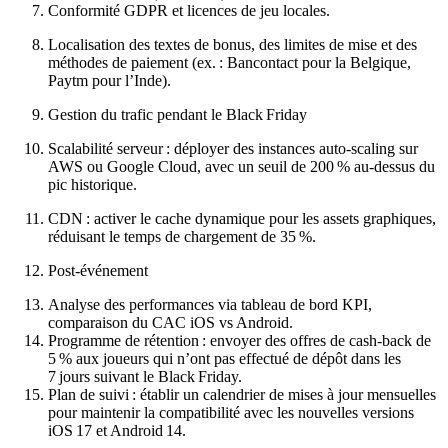
Conformité GDPR et licences de jeu locales.
Localisation des textes de bonus, des limites de mise et des
méthodes de paiement (ex. : Bancontact pour la Belgique,
Paytm pour l’Inde).
Gestion du trafic pendant le Black Friday
Scalabilité serveur : déployer des instances auto‑scaling sur
AWS ou Google Cloud, avec un seuil de 200 % au-dessus du
pic historique.
CDN : activer le cache dynamique pour les assets graphiques,
réduisant le temps de chargement de 35 %.
Post‑événement
Analyse des performances via tableau de bord KPI,
comparaison du CAC iOS vs Android.
Programme de rétention : envoyer des offres de cash‑back de
5 % aux joueurs qui n’ont pas effectué de dépôt dans les
7 jours suivant le Black Friday.
Plan de suivi : établir un calendrier de mises à jour mensuelles
pour maintenir la compatibilité avec les nouvelles versions
iOS 17 et Android 14.