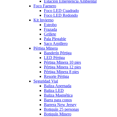
Estación Emergencia Ambiental
Foco Faenero
Foco LED Cuadrado
Foco LED Redondo
Kit Invierno
Estrobo
Frazada
Grillete
Pala Plegable
Saco Arpillero
Pértiga Minera
Banderín Pértiga
LED Pértiga
Pértiga Minera 10 pies
Pértiga Minera 12 pies
Pértiga Minera 8 pies
Resorte Pértiga
Seguridad Vial
Baliza Apernada
Baliza LED
Baliza Magnética
Barra para conos
Barrera New Jersey
Botiquín 25 personas
Botiquín Minero