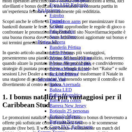
molti operatori arricchiscono l’offerta con promozioni a tema, luci
Foco LED Redondo
sfavillanti e bonus dedicati, trasformando la consueta partita in
Kit Invierno
un’esperienza festosa e potenzialmente più redditizia.
Estrobo
Frazada
Scopri anche le offerte di
casino non aams
per massimizzare il tuo
Grillete
bankroll durante le feste. Se vuoi approfondire le regole di gioco o
Pala Plegable
confrontare le promozioni disponibili, il sito Nuovifarmaciepatite è
Saco Arpillero
una buona risorsa dove trovare informazioni aggiornate sui bonus e
Pértiga Minera
sui termini generali dei casinò.
Banderín Pértiga
LED Pértiga
In questo articolo analizzeremo i bonus più vantaggiosi,
Pértiga Minera 10 pies
presenteremo una pianificazione del bankroll natalizio, sveleremo
Pértiga Minera 12 pies
quando alzare la puntata in base alle probabilità, e condivideremo
Pértiga Minera 8 pies
strategie di puntata progressive, consigli sul side‑bet “Raise” e sulle
Resorte Pértiga
sessioni Live Dealer a tema. L’obiettivo è trasformare il Natale in
Seguridad Vial
una stagione di grandi vincite, mantenendo sempre il controllo e il
Baliza Apernada
divertimento al centro del gioco.
Baliza LED
Baliza Magnética
1. I bonus natalizi più vantaggiosi per il
Barra para conos
Caribbean Stud
Barrera New Jersey
Botiquín 25 personas
Botiquín Minero
Le promozioni natalizie spaziano dal classico bonus di benvenuto a
Botiquín Nexcare
offerte più sofisticate come il cashback festivo o le scommesse
Cono PVC Reflectante
gratuite (free bet). Il welcome bonus è solitamente un match del