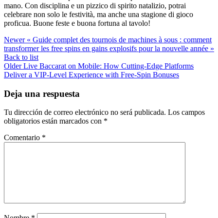
mano. Con disciplina e un pizzico di spirito natalizio, potrai
celebrare non solo le festività, ma anche una stagione di gioco
proficua. Buone feste e buona fortuna al tavolo!
Newer
« Guide complet des tournois de machines à sous : comment
transformer les free spins en gains explosifs pour la nouvelle année »
Back to list
Older
Live Baccarat on Mobile: How Cutting‑Edge Platforms
Deliver a VIP‑Level Experience with Free‑Spin Bonuses
Deja una respuesta
Tu dirección de correo electrónico no será publicada.
Los campos
obligatorios están marcados con
*
Comentario
*
Nombre
*