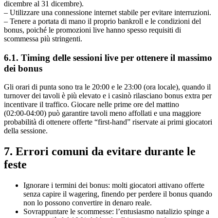
dicembre al 31 dicembre).
– Utilizzare una connessione internet stabile per evitare interruzioni.
– Tenere a portata di mano il proprio bankroll e le condizioni del
bonus, poiché le promozioni live hanno spesso requisiti di
scommessa più stringenti.
6.1. Timing delle sessioni live per ottenere il massimo
dei bonus
Gli orari di punta sono tra le 20:00 e le 23:00 (ora locale), quando il
turnover dei tavoli è più elevato e i casinò rilasciano bonus extra per
incentivare il traffico. Giocare nelle prime ore del mattino
(02:00‑04:00) può garantire tavoli meno affollati e una maggiore
probabilità di ottenere offerte “first‑hand” riservate ai primi giocatori
della sessione.
7. Errori comuni da evitare durante le
feste
Ignorare i termini dei bonus: molti giocatori attivano offerte
senza capire il wagering, finendo per perdere il bonus quando
non lo possono convertire in denaro reale.
Sovrappuntare le scommesse: l’entusiasmo natalizio spinge a