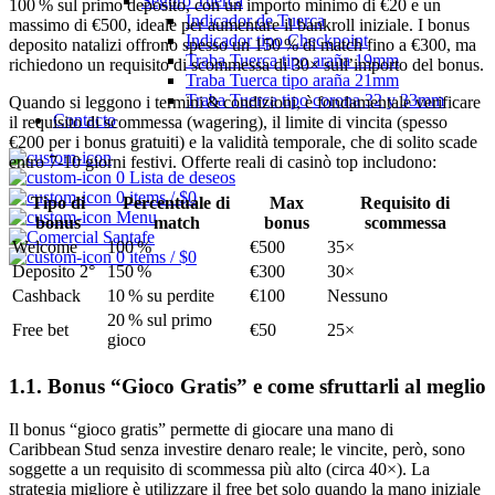
Seguro Tuerca
100 % sul primo deposito, con un importo minimo di €20 e un
Indicador de Tuerca
massimo di €500, ideale per aumentare il bankroll iniziale. I bonus
Indicador tipo Checkpoint
deposito natalizi offrono spesso un 150 % di match fino a €300, ma
Traba Tuerca tipo araña 19mm
richiedono un requisito di scommessa di 30× sull’importo del bonus.
Traba Tuerca tipo araña 21mm
Traba Tuerca tipo corona 32 y 33mm
Quando si leggono i termini & condizioni, è fondamentale verificare
Contacto
il requisito di scommessa (wagering), il limite di vincita (spesso
€200 per i bonus gratuiti) e la validità temporale, che di solito scade
entro 7‑10 giorni festivi. Offerte reali di casinò top includono:
0
Lista de deseos
0
items
/
$
0
Tipo di
Percentuale di
Max
Requisito di
Menu
bonus
match
bonus
scommessa
Welcome
100 %
€500
35×
0
items
/
$
0
Deposito 2°
150 %
€300
30×
Cashback
10 % su perdite
€100
Nessuno
20 % sul primo
Free bet
€50
25×
gioco
1.1. Bonus “Gioco Gratis” e come sfruttarli al meglio
Il bonus “gioco gratis” permette di giocare una mano di
Caribbean Stud senza investire denaro reale; le vincite, però, sono
soggette a un requisito di scommessa più alto (circa 40×). La
strategia migliore è utilizzare il free bet solo quando la mano iniziale