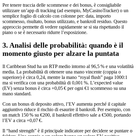
Per tenere traccia delle scommesse e dei bonus, è consigliabile
utilizzare un’app di tracking (ad esempio, MyCasinoTracker) o un
semplice foglio di calcolo con colonne per: data, importo
scommesso, risultato, bonus utilizzato, e bankroll residuo. Questo
approccio permette di vedere rapidamente se si sta rispettando il
piano o se è necessario ridurre l’esposizione.
3. Analisi delle probabilità: quando è il
momento giusto per alzare la puntata
Il Caribbean Stud ha un RTP medio intorno al 96,5 % e una volatilità
media. La probabilità di ottenere una mano vincente (coppia o
superiore) è circa 0,24, mentre la mano “royal flush” paga 1000:1
ma si verifica con una probabilità di 0,001 %. L’expected value
(EV) senza bonus è circa +0,05 € per ogni €1 scommesso su una
mano standard.
Con un bonus di deposito attivo, l’EV aumenta perché il capitale
aggiuntivo riduce il rischio di esaurire il bankroll. Per esempio, con
un match 150 % su €200, il bankroll effettivo sale a €500, portando
l’EV a circa +0,07 €.
Il “hand strength” è il principale indicatore per decidere se puntare o