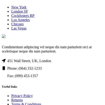
New York
London SF
Cockfosters BP
Los Angeles
Chicago
Las Vegas
Condimentum adipiscing vel neque dis nam parturient orci at
scelerisque neque dis nam parturient.
451 Wall Street, UK, London
Phone: (064) 332-1233
Fax: (099) 453-1357
Useful links
Privacy Policy
Returns
Terms & Conditions