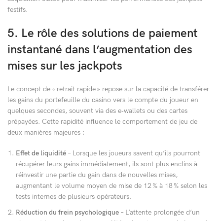
festifs.
5. Le rôle des solutions de paiement
instantané dans l’augmentation des
mises sur les jackpots
Le concept de « retrait rapide » repose sur la capacité de transférer
les gains du portefeuille du casino vers le compte du joueur en
quelques secondes, souvent via des e‑wallets ou des cartes
prépayées. Cette rapidité influence le comportement de jeu de
deux manières majeures :
Effet de liquidité
– Lorsque les joueurs savent qu’ils pourront
récupérer leurs gains immédiatement, ils sont plus enclins à
réinvestir une partie du gain dans de nouvelles mises,
augmentant le volume moyen de mise de 12 % à 18 % selon les
tests internes de plusieurs opérateurs.
Réduction du frein psychologique
– L’attente prolongée d’un