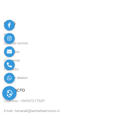
MENÚ
Home
Quienes somos
Proyectos
Comercial
Contacto
Lista de deseos
CÓNTACTO
Teléfono: +56967217529
Email:
tamarab@santafeservicios.cl