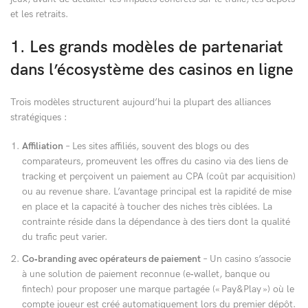
et les retraits.
1. Les grands modèles de partenariat
dans l’écosystème des casinos en ligne
Trois modèles structurent aujourd’hui la plupart des alliances
stratégiques :
Affiliation
– Les sites affiliés, souvent des blogs ou des
comparateurs, promeuvent les offres du casino via des liens de
tracking et perçoivent un paiement au CPA (coût par acquisition)
ou au revenue share. L’avantage principal est la rapidité de mise
en place et la capacité à toucher des niches très ciblées. La
contrainte réside dans la dépendance à des tiers dont la qualité
du trafic peut varier.
Co‑branding avec opérateurs de paiement
– Un casino s’associe
à une solution de paiement reconnue (e‑wallet, banque ou
fintech) pour proposer une marque partagée (« Pay&Play ») où le
compte joueur est créé automatiquement lors du premier dépôt.