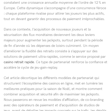
constatent une croissance annuelle moyenne de l’ordre de 12 % en
Europe. Cette dynamique s’accompagne d’une concurrence féroce
: chaque plateforme rivalise pour attirer les joueurs les plus actifs,
tout en devant garantir des processus de paiement irréprochables.
Dans ce contexte, l’acquisition de nouveaux joueurs et la
sécurisation des flux monétaires deviennent les deux leviers
majeurs pour augmenter les jackpots, surtout pendant la période
de fin d’année où les dépenses de loisirs culminent. Un moyen
d’améliorer la fluidité des retraits consiste à s’appuyer sur des
solutions de paiement ultra‑rapides, comme le service proposé par
casino retrait rapide
. Ce type de partenariat renforce la confiance et
accélère le cycle de jeu‑gain‑replay.
Cet article décortique les différents modèles de partenariat qui
structurent l’écosystème des casinos en ligne, met en lumière les
meilleures pratiques pour la saison de Noël, et montre comment
combiner acquisition et sécurité afin de maximiser les jackpots.
Nous passerons en revue les modèles d’affiliation, de co‑branding
avec des opérateurs de paiement et d’acquisition de studios de
jeux, avant de détailler les impacts concrets sur le trafic, les dépôts