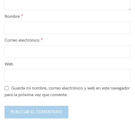
*
Nombre
*
Correo electrónico
Web
Guarda mi nombre, correo electrónico y web en este navegador
para la próxima vez que comente.