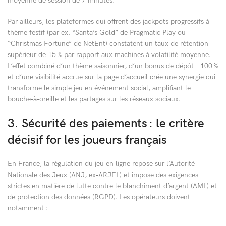
moyenne de session de 7 minutes.
Par ailleurs, les plateformes qui offrent des jackpots progressifs à
thème festif (par ex. “Santa’s Gold” de Pragmatic Play ou
“Christmas Fortune” de NetEnt) constatent un taux de rétention
supérieur de 15 % par rapport aux machines à volatilité moyenne.
L’effet combiné d’un thème saisonnier, d’un bonus de dépôt +100 %
et d’une visibilité accrue sur la page d’accueil crée une synergie qui
transforme le simple jeu en événement social, amplifiant le
bouche‑à‑oreille et les partages sur les réseaux sociaux.
3. Sécurité des paiements : le critère
décisif for les joueurs français
En France, la régulation du jeu en ligne repose sur l’Autorité
Nationale des Jeux (ANJ, ex‑ARJEL) et impose des exigences
strictes en matière de lutte contre le blanchiment d’argent (AML) et
de protection des données (RGPD). Les opérateurs doivent
notamment :