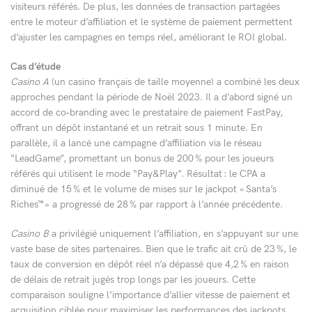
visiteurs référés. De plus, les données de transaction partagées
entre le moteur d’affiliation et le système de paiement permettent
d’ajuster les campagnes en temps réel, améliorant le ROI global.
Cas d’étude
Casino A
(un casino français de taille moyenne) a combiné les deux
approches pendant la période de Noël 2023. Il a d’abord signé un
accord de co‑branding avec le prestataire de paiement FastPay,
offrant un dépôt instantané et un retrait sous 1 minute. En
parallèle, il a lancé une campagne d’affiliation via le réseau
“LeadGame”, promettant un bonus de 200 % pour les joueurs
référés qui utilisent le mode “Pay&Play”. Résultat : le CPA a
diminué de 15 % et le volume de mises sur le jackpot « Santa’s
Riches™ » a progressé de 28 % par rapport à l’année précédente.
Casino B
a privilégié uniquement l’affiliation, en s’appuyant sur une
vaste base de sites partenaires. Bien que le trafic ait crû de 23 %, le
taux de conversion en dépôt réel n’a dépassé que 4,2 % en raison
de délais de retrait jugés trop longs par les joueurs. Cette
comparaison souligne l’importance d’allier vitesse de paiement et
acquisition ciblée pour maximiser les performances des jackpots